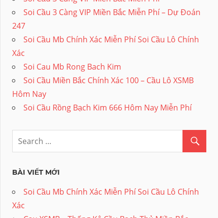
Soi Cầu 3 Càng VIP Miền Bắc Miễn Phí – Dự Đoán
247
Soi Cầu Mb Chính Xác Miễn Phí Soi Cầu Lô Chính
Xác
Soi Cau Mb Rong Bach Kim
Soi Cầu Miền Bắc Chính Xác 100 – Cầu Lô XSMB
Hôm Nay
Soi Cầu Rồng Bạch Kim 666 Hôm Nay Miễn Phí
BÀI VIẾT MỚI
Soi Cầu Mb Chính Xác Miễn Phí Soi Cầu Lô Chính
Xác