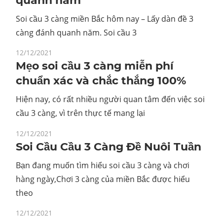
quanh năm
Soi cầu 3 càng miền Bắc hôm nay – Lấy dàn đề 3
càng đánh quanh năm. Soi cầu 3
12/12/2021
Mẹo soi cầu 3 càng miễn phí
chuẩn xác và chắc thắng 100%
Hiện nay, có rất nhiều người quan tâm đến việc soi
cầu 3 càng, vì trên thực tế mang lại
12/12/2021
Soi Cầu Cầu 3 Càng Đề Nuôi Tuần
Bạn đang muốn tìm hiểu soi cầu 3 càng và chơi
hàng ngày,Chơi 3 càng của miền Bắc được hiểu
theo
12/12/2021