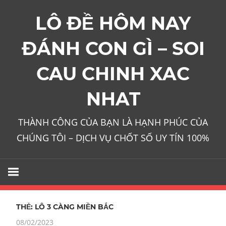
Skip
LÔ ĐỀ HÔM NAY
to
content
ĐÁNH CON GÌ – SOI
CAU CHINH XAC
NHAT
THÀNH CÔNG CỦA BẠN LÀ HẠNH PHÚC CỦA
CHÚNG TÔI – DỊCH VỤ CHỐT SỐ UY TÍN 100%
THẺ:
LÔ 3 CÀNG MIỀN BẮC
08/02/2023