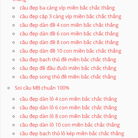
cầu đẹp ba càng víp miền bắc chắc thắng
cầu đẹp cặp 3 càng víp miền bắc chắc thắng
cầu đẹp dàn đề 4 con miền bắc chắc thắng
cầu đẹp dàn đề 6 con miền bắc chắc thắng
cầu đẹp dàn đề 8 con miền bắc chắc thắng
cầu đẹp dàn đề 10 con miền bắc chắc thắng
cầu đẹp bạch thủ đề miền bắc chắc thắng
cầu đẹp đề đầu đuôi miền bắc chắc thắng
cầu đẹp song thủ đề miền bắc chắc thắng
Soi cầu MB chuẩn 100%
cầu đẹp dàn lô 4 con miền bắc chắc thắng
cầu đẹp dàn lô 6 con miền bắc chắc thắng
cầu đẹp dàn lô 8 con miền bắc chắc thắng
cầu đẹp dàn lô 10 con miền bắc chắc thắng
cầu đẹp bạch thủ lô kép miền bắc chắc thắng