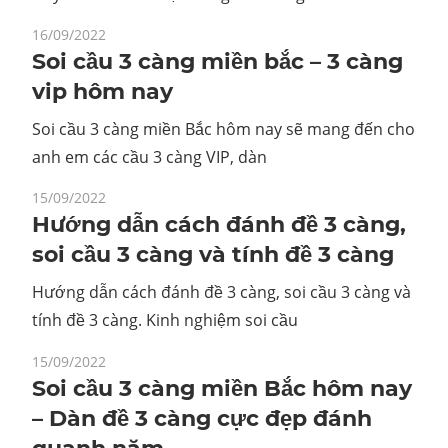
16/09/2022
Soi cầu 3 càng miền bắc – 3 càng
vip hôm nay
Soi cầu 3 càng miền Bắc hôm nay sẽ mang đến cho
anh em các cầu 3 càng VIP, dàn
15/09/2022
Hướng dẫn cách đánh đề 3 càng,
soi cầu 3 càng và tính đề 3 càng
Hướng dẫn cách đánh đề 3 càng, soi cầu 3 càng và
tính đề 3 càng. Kinh nghiệm soi cầu
15/09/2022
Soi cầu 3 càng miền Bắc hôm nay
– Dàn đề 3 càng cực đẹp đánh