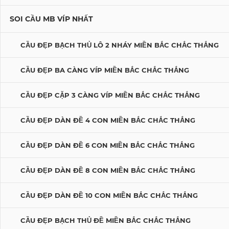
SOI CẦU MB VÍP NHẤT
CẦU ĐẸP BẠCH THỦ LÔ 2 NHÁY MIỀN BẮC CHẮC THẮNG
CẦU ĐẸP BA CÀNG VÍP MIỀN BẮC CHẮC THẮNG
CẦU ĐẸP CẶP 3 CÀNG VÍP MIỀN BẮC CHẮC THẮNG
CẦU ĐẸP DÀN ĐỀ 4 CON MIỀN BẮC CHẮC THẮNG
CẦU ĐẸP DÀN ĐỀ 6 CON MIỀN BẮC CHẮC THẮNG
CẦU ĐẸP DÀN ĐỀ 8 CON MIỀN BẮC CHẮC THẮNG
CẦU ĐẸP DÀN ĐỀ 10 CON MIỀN BẮC CHẮC THẮNG
CẦU ĐẸP BẠCH THỦ ĐỀ MIỀN BẮC CHẮC THẮNG