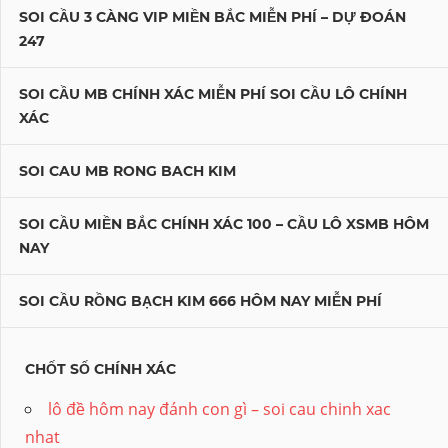
SOI CẦU 3 CÀNG VIP MIỀN BẮC MIỄN PHÍ – DỰ ĐOÁN
247
SOI CẦU MB CHÍNH XÁC MIỄN PHÍ SOI CẦU LÔ CHÍNH
XÁC
SOI CAU MB RONG BACH KIM
SOI CẦU MIỀN BẮC CHÍNH XÁC 100 – CẦU LÔ XSMB HÔM
NAY
SOI CẦU RỒNG BẠCH KIM 666 HÔM NAY MIỄN PHÍ
CHỐT SỐ CHÍNH XÁC
lô đề hôm nay đánh con gì – soi cau chinh xac
nhat