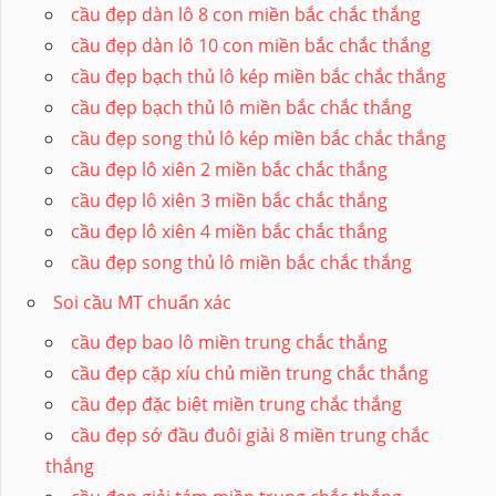
cầu đẹp dàn lô 8 con miền bắc chắc thắng
cầu đẹp dàn lô 10 con miền bắc chắc thắng
cầu đẹp bạch thủ lô kép miền bắc chắc thắng
cầu đẹp bạch thủ lô miền bắc chắc thắng
cầu đẹp song thủ lô kép miền bắc chắc thắng
cầu đẹp lô xiên 2 miền bắc chắc thắng
cầu đẹp lô xiên 3 miền bắc chắc thắng
cầu đẹp lô xiên 4 miền bắc chắc thắng
cầu đẹp song thủ lô miền bắc chắc thắng
Soi cầu MT chuẩn xác
cầu đẹp bao lô miền trung chắc thắng
cầu đẹp cặp xíu chủ miền trung chắc thắng
cầu đẹp đặc biệt miền trung chắc thắng
cầu đẹp sớ đầu đuôi giải 8 miền trung chắc
thắng