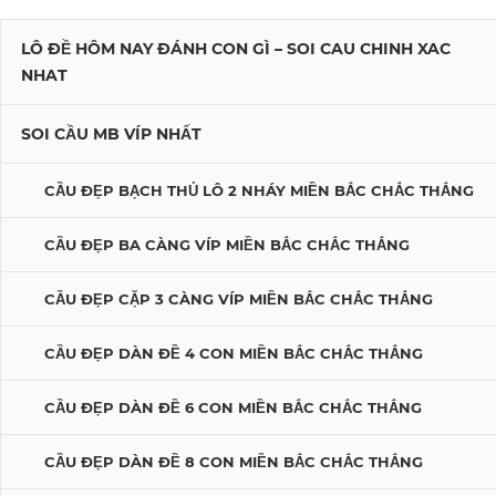
LÔ ĐỀ HÔM NAY ĐÁNH CON GÌ – SOI CAU CHINH XAC
NHAT
SOI CẦU MB VÍP NHẤT
CẦU ĐẸP BẠCH THỦ LÔ 2 NHÁY MIỀN BẮC CHẮC THẮNG
CẦU ĐẸP BA CÀNG VÍP MIỀN BẮC CHẮC THẮNG
CẦU ĐẸP CẶP 3 CÀNG VÍP MIỀN BẮC CHẮC THẮNG
CẦU ĐẸP DÀN ĐỀ 4 CON MIỀN BẮC CHẮC THẮNG
CẦU ĐẸP DÀN ĐỀ 6 CON MIỀN BẮC CHẮC THẮNG
CẦU ĐẸP DÀN ĐỀ 8 CON MIỀN BẮC CHẮC THẮNG