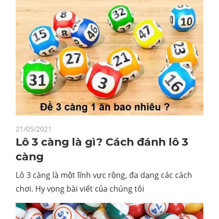
21/05/2021
Lô 3 càng là gì? Cách đánh lô 3
càng
Lô 3 càng là một lĩnh vực rộng, đa dạng các cách
chơi. Hy vọng bài viết của chúng tôi