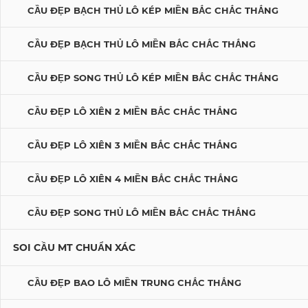
CẦU ĐẸP BẠCH THỦ LÔ KÉP MIỀN BẮC CHẮC THẮNG
CẦU ĐẸP BẠCH THỦ LÔ MIỀN BẮC CHẮC THẮNG
CẦU ĐẸP SONG THỦ LÔ KÉP MIỀN BẮC CHẮC THẮNG
CẦU ĐẸP LÔ XIÊN 2 MIỀN BẮC CHẮC THẮNG
CẦU ĐẸP LÔ XIÊN 3 MIỀN BẮC CHẮC THẮNG
CẦU ĐẸP LÔ XIÊN 4 MIỀN BẮC CHẮC THẮNG
CẦU ĐẸP SONG THỦ LÔ MIỀN BẮC CHẮC THẮNG
SOI CẦU MT CHUẨN XÁC
CẦU ĐẸP BAO LÔ MIỀN TRUNG CHẮC THẮNG