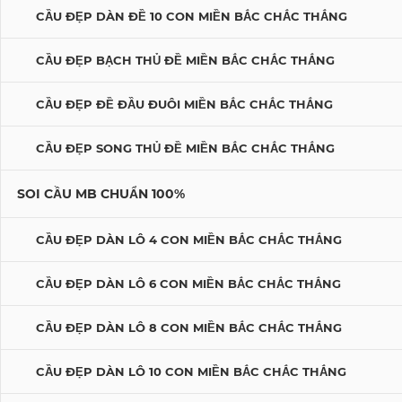
CẦU ĐẸP DÀN ĐỀ 10 CON MIỀN BẮC CHẮC THẮNG
CẦU ĐẸP BẠCH THỦ ĐỀ MIỀN BẮC CHẮC THẮNG
CẦU ĐẸP ĐỀ ĐẦU ĐUÔI MIỀN BẮC CHẮC THẮNG
CẦU ĐẸP SONG THỦ ĐỀ MIỀN BẮC CHẮC THẮNG
SOI CẦU MB CHUẨN 100%
CẦU ĐẸP DÀN LÔ 4 CON MIỀN BẮC CHẮC THẮNG
CẦU ĐẸP DÀN LÔ 6 CON MIỀN BẮC CHẮC THẮNG
CẦU ĐẸP DÀN LÔ 8 CON MIỀN BẮC CHẮC THẮNG
CẦU ĐẸP DÀN LÔ 10 CON MIỀN BẮC CHẮC THẮNG