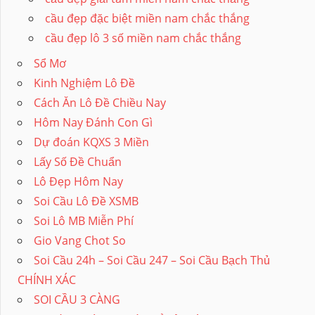
cầu đẹp đặc biệt miền nam chắc thắng
cầu đẹp lô 3 số miền nam chắc thắng
Sổ Mơ
Kinh Nghiệm Lô Đề
Cách Ăn Lô Đề Chiều Nay
Hôm Nay Đánh Con Gì
Dự đoán KQXS 3 Miền
Lấy Số Đề Chuẩn
Lô Đẹp Hôm Nay
Soi Cầu Lô Đề XSMB
Soi Lô MB Miễn Phí
Gio Vang Chot So
Soi Cầu 24h – Soi Cầu 247 – Soi Cầu Bạch Thủ
CHÍNH XÁC
SOI CẦU 3 CÀNG