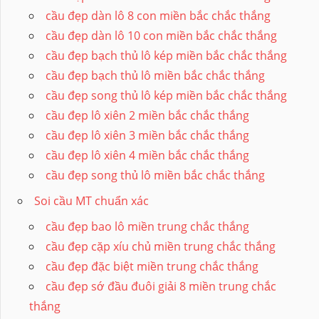
cầu đẹp dàn lô 8 con miền bắc chắc thắng
cầu đẹp dàn lô 10 con miền bắc chắc thắng
cầu đẹp bạch thủ lô kép miền bắc chắc thắng
cầu đẹp bạch thủ lô miền bắc chắc thắng
cầu đẹp song thủ lô kép miền bắc chắc thắng
cầu đẹp lô xiên 2 miền bắc chắc thắng
cầu đẹp lô xiên 3 miền bắc chắc thắng
cầu đẹp lô xiên 4 miền bắc chắc thắng
cầu đẹp song thủ lô miền bắc chắc thắng
Soi cầu MT chuẩn xác
cầu đẹp bao lô miền trung chắc thắng
cầu đẹp cặp xíu chủ miền trung chắc thắng
cầu đẹp đặc biệt miền trung chắc thắng
cầu đẹp sớ đầu đuôi giải 8 miền trung chắc
thắng