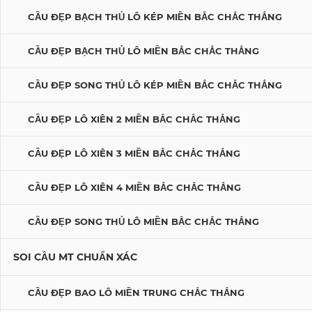
CẦU ĐẸP BẠCH THỦ LÔ KÉP MIỀN BẮC CHẮC THẮNG
CẦU ĐẸP BẠCH THỦ LÔ MIỀN BẮC CHẮC THẮNG
CẦU ĐẸP SONG THỦ LÔ KÉP MIỀN BẮC CHẮC THẮNG
CẦU ĐẸP LÔ XIÊN 2 MIỀN BẮC CHẮC THẮNG
CẦU ĐẸP LÔ XIÊN 3 MIỀN BẮC CHẮC THẮNG
CẦU ĐẸP LÔ XIÊN 4 MIỀN BẮC CHẮC THẮNG
CẦU ĐẸP SONG THỦ LÔ MIỀN BẮC CHẮC THẮNG
SOI CẦU MT CHUẨN XÁC
CẦU ĐẸP BAO LÔ MIỀN TRUNG CHẮC THẮNG