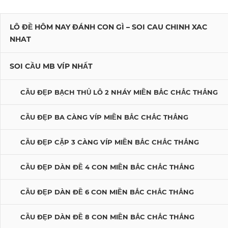
LÔ ĐỀ HÔM NAY ĐÁNH CON GÌ – SOI CAU CHINH XAC
NHAT
SOI CẦU MB VÍP NHẤT
CẦU ĐẸP BẠCH THỦ LÔ 2 NHÁY MIỀN BẮC CHẮC THẮNG
CẦU ĐẸP BA CÀNG VÍP MIỀN BẮC CHẮC THẮNG
CẦU ĐẸP CẶP 3 CÀNG VÍP MIỀN BẮC CHẮC THẮNG
CẦU ĐẸP DÀN ĐỀ 4 CON MIỀN BẮC CHẮC THẮNG
CẦU ĐẸP DÀN ĐỀ 6 CON MIỀN BẮC CHẮC THẮNG
CẦU ĐẸP DÀN ĐỀ 8 CON MIỀN BẮC CHẮC THẮNG