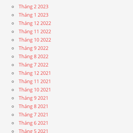
Tháng 2 2023
Tháng 1 2023
Tháng 12 2022
Tháng 11 2022
Tháng 10 2022
Tháng 9 2022
Tháng 8 2022
Tháng 7 2022
Tháng 12 2021
Tháng 11 2021
Tháng 10 2021
Tháng 9 2021
Tháng 8 2021
Tháng 7 2021
Tháng 6 2021
Tháng 5 2021