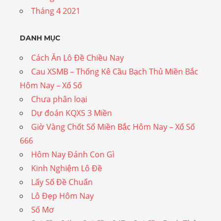
Tháng 4 2021
DANH MỤC
Cách Ăn Lô Đề Chiều Nay
Cau XSMB – Thống Kê Cầu Bạch Thủ Miền Bắc
Hôm Nay – Xổ Số
Chưa phân loại
Dự đoán KQXS 3 Miền
Giờ Vàng Chốt Số Miền Bắc Hôm Nay – Xổ Số
666
Hôm Nay Đánh Con Gì
Kinh Nghiệm Lô Đề
Lấy Số Đề Chuẩn
Lô Đẹp Hôm Nay
Sổ Mơ