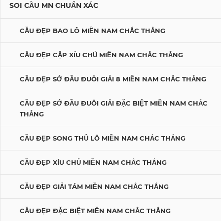
SOI CẦU MN CHUẨN XÁC
CẦU ĐẸP BAO LÔ MIỀN NAM CHẮC THẮNG
CẦU ĐẸP CẶP XÍU CHỦ MIỀN NAM CHẮC THẮNG
CẦU ĐẸP SỚ ĐẦU ĐUÔI GIẢI 8 MIỀN NAM CHẮC THẮNG
CẦU ĐẸP SỚ ĐẦU ĐUÔI GIẢI ĐẶC BIỆT MIỀN NAM CHẮC
THẮNG
CẦU ĐẸP SONG THỦ LÔ MIỀN NAM CHẮC THẮNG
CẦU ĐẸP XÍU CHỦ MIỀN NAM CHẮC THẮNG
CẦU ĐẸP GIẢI TÁM MIỀN NAM CHẮC THẮNG
CẦU ĐẸP ĐẶC BIỆT MIỀN NAM CHẮC THẮNG