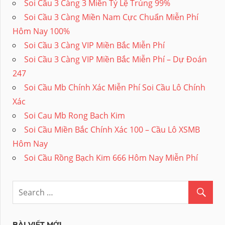
Soi Cầu 3 Càng 3 Miền Tỷ Lệ Trúng 99%
Soi Cầu 3 Càng Miền Nam Cực Chuẩn Miễn Phí
Hôm Nay 100%
Soi Cầu 3 Càng VIP Miền Bắc Miễn Phí
Soi Cầu 3 Càng VIP Miền Bắc Miễn Phí – Dự Đoán
247
Soi Cầu Mb Chính Xác Miễn Phí Soi Cầu Lô Chính
Xác
Soi Cau Mb Rong Bach Kim
Soi Cầu Miền Bắc Chính Xác 100 – Cầu Lô XSMB
Hôm Nay
Soi Cầu Rồng Bạch Kim 666 Hôm Nay Miễn Phí
BÀI VIẾT MỚI