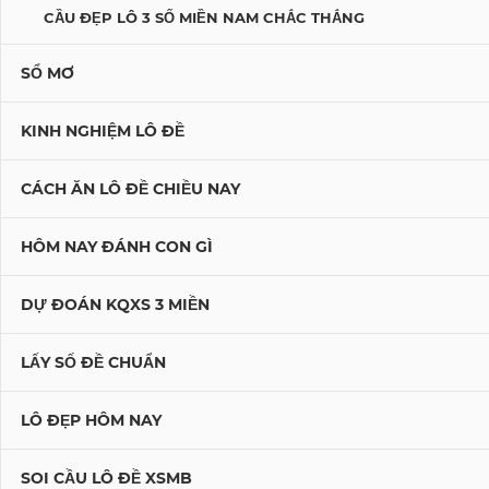
CẦU ĐẸP LÔ 3 SỐ MIỀN NAM CHẮC THẮNG
SỔ MƠ
KINH NGHIỆM LÔ ĐỀ
CÁCH ĂN LÔ ĐỀ CHIỀU NAY
HÔM NAY ĐÁNH CON GÌ
DỰ ĐOÁN KQXS 3 MIỀN
LẤY SỐ ĐỀ CHUẨN
LÔ ĐẸP HÔM NAY
SOI CẦU LÔ ĐỀ XSMB