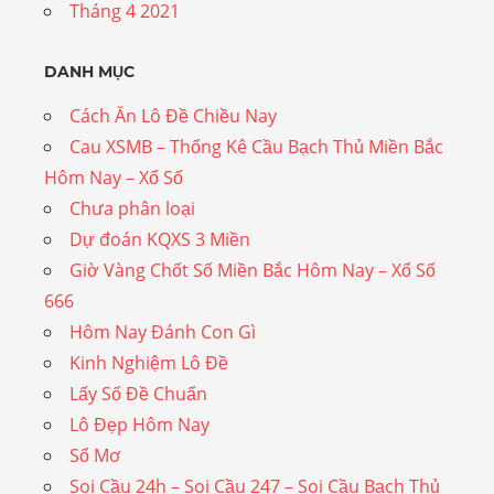
Tháng 4 2021
DANH MỤC
Cách Ăn Lô Đề Chiều Nay
Cau XSMB – Thống Kê Cầu Bạch Thủ Miền Bắc
Hôm Nay – Xổ Số
Chưa phân loại
Dự đoán KQXS 3 Miền
Giờ Vàng Chốt Số Miền Bắc Hôm Nay – Xổ Số
666
Hôm Nay Đánh Con Gì
Kinh Nghiệm Lô Đề
Lấy Số Đề Chuẩn
Lô Đẹp Hôm Nay
Sổ Mơ
Soi Cầu 24h – Soi Cầu 247 – Soi Cầu Bạch Thủ