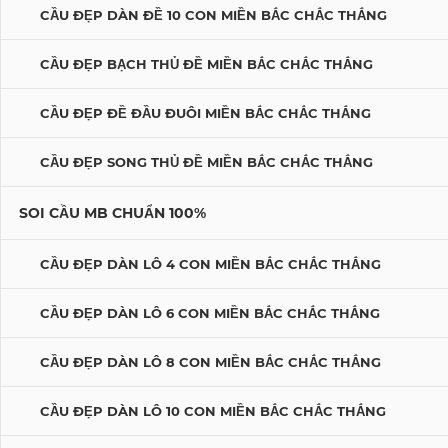
CẦU ĐẸP DÀN ĐỀ 10 CON MIỀN BẮC CHẮC THẮNG
CẦU ĐẸP BẠCH THỦ ĐỀ MIỀN BẮC CHẮC THẮNG
CẦU ĐẸP ĐỀ ĐẦU ĐUÔI MIỀN BẮC CHẮC THẮNG
CẦU ĐẸP SONG THỦ ĐỀ MIỀN BẮC CHẮC THẮNG
SOI CẦU MB CHUẨN 100%
CẦU ĐẸP DÀN LÔ 4 CON MIỀN BẮC CHẮC THẮNG
CẦU ĐẸP DÀN LÔ 6 CON MIỀN BẮC CHẮC THẮNG
CẦU ĐẸP DÀN LÔ 8 CON MIỀN BẮC CHẮC THẮNG
CẦU ĐẸP DÀN LÔ 10 CON MIỀN BẮC CHẮC THẮNG