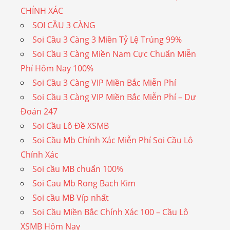
CHÍNH XÁC
SOI CẦU 3 CÀNG
Soi Cầu 3 Càng 3 Miền Tỷ Lệ Trúng 99%
Soi Cầu 3 Càng Miền Nam Cực Chuẩn Miễn
Phí Hôm Nay 100%
Soi Cầu 3 Càng VIP Miền Bắc Miễn Phí
Soi Cầu 3 Càng VIP Miền Bắc Miễn Phí – Dự
Đoán 247
Soi Cầu Lô Đề XSMB
Soi Cầu Mb Chính Xác Miễn Phí Soi Cầu Lô
Chính Xác
Soi cầu MB chuẩn 100%
Soi Cau Mb Rong Bach Kim
Soi cầu MB Víp nhất
Soi Cầu Miền Bắc Chính Xác 100 – Cầu Lô
XSMB Hôm Nay