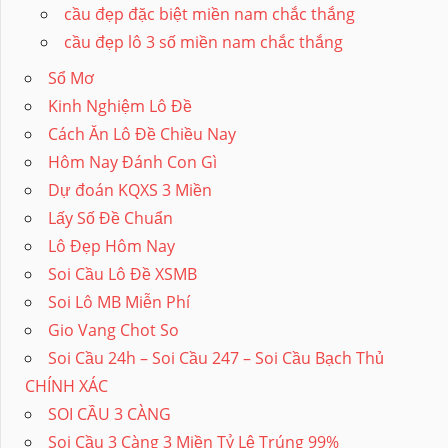
cầu đẹp đặc biệt miền nam chắc thắng
cầu đẹp lô 3 số miền nam chắc thắng
Sổ Mơ
Kinh Nghiệm Lô Đề
Cách Ăn Lô Đề Chiều Nay
Hôm Nay Đánh Con Gì
Dự đoán KQXS 3 Miền
Lấy Số Đề Chuẩn
Lô Đẹp Hôm Nay
Soi Cầu Lô Đề XSMB
Soi Lô MB Miễn Phí
Gio Vang Chot So
Soi Cầu 24h – Soi Cầu 247 – Soi Cầu Bạch Thủ
CHÍNH XÁC
SOI CẦU 3 CÀNG
Soi Cầu 3 Càng 3 Miền Tỷ Lệ Trúng 99%