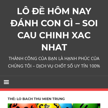
Skip
LÔ ĐỀ HÔM NAY
to
content
ĐÁNH CON GÌ – SOI
CAU CHINH XAC
NHAT
THÀNH CÔNG CỦA BẠN LÀ HẠNH PHÚC CỦA
CHÚNG TÔI – DỊCH VỤ CHỐT SỐ UY TÍN 100%
THẺ:
LO BACH THU MIEN TRUNG