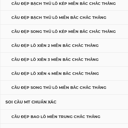
CẦU ĐẸP BẠCH THỦ LÔ KÉP MIỀN BẮC CHẮC THẮNG
CẦU ĐẸP BẠCH THỦ LÔ MIỀN BẮC CHẮC THẮNG
CẦU ĐẸP SONG THỦ LÔ KÉP MIỀN BẮC CHẮC THẮNG
CẦU ĐẸP LÔ XIÊN 2 MIỀN BẮC CHẮC THẮNG
CẦU ĐẸP LÔ XIÊN 3 MIỀN BẮC CHẮC THẮNG
CẦU ĐẸP LÔ XIÊN 4 MIỀN BẮC CHẮC THẮNG
CẦU ĐẸP SONG THỦ LÔ MIỀN BẮC CHẮC THẮNG
SOI CẦU MT CHUẨN XÁC
CẦU ĐẸP BAO LÔ MIỀN TRUNG CHẮC THẮNG