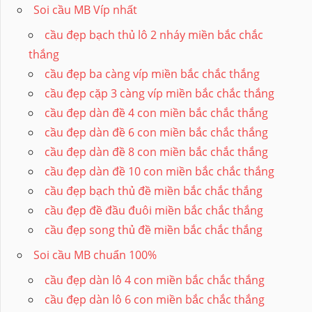
Soi cầu MB Víp nhất
cầu đẹp bạch thủ lô 2 nháy miền bắc chắc
thắng
cầu đẹp ba càng víp miền bắc chắc thắng
cầu đẹp cặp 3 càng víp miền bắc chắc thắng
cầu đẹp dàn đề 4 con miền bắc chắc thắng
cầu đẹp dàn đề 6 con miền bắc chắc thắng
cầu đẹp dàn đề 8 con miền bắc chắc thắng
cầu đẹp dàn đề 10 con miền bắc chắc thắng
cầu đẹp bạch thủ đề miền bắc chắc thắng
cầu đẹp đề đầu đuôi miền bắc chắc thắng
cầu đẹp song thủ đề miền bắc chắc thắng
Soi cầu MB chuẩn 100%
cầu đẹp dàn lô 4 con miền bắc chắc thắng
cầu đẹp dàn lô 6 con miền bắc chắc thắng