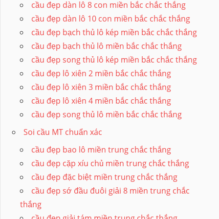
cầu đẹp dàn lô 8 con miền bắc chắc thắng
cầu đẹp dàn lô 10 con miền bắc chắc thắng
cầu đẹp bạch thủ lô kép miền bắc chắc thắng
cầu đẹp bạch thủ lô miền bắc chắc thắng
cầu đẹp song thủ lô kép miền bắc chắc thắng
cầu đẹp lô xiên 2 miền bắc chắc thắng
cầu đẹp lô xiên 3 miền bắc chắc thắng
cầu đẹp lô xiên 4 miền bắc chắc thắng
cầu đẹp song thủ lô miền bắc chắc thắng
Soi cầu MT chuẩn xác
cầu đẹp bao lô miền trung chắc thắng
cầu đẹp cặp xíu chủ miền trung chắc thắng
cầu đẹp đặc biệt miền trung chắc thắng
cầu đẹp sớ đầu đuôi giải 8 miền trung chắc
thắng
cầu đẹp giải tám miền trung chắc thắng