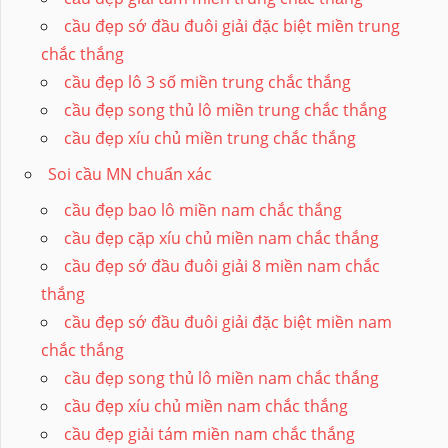
cầu đẹp sớ đầu đuôi giải đặc biệt miền trung
chắc thắng
cầu đẹp lô 3 số miền trung chắc thắng
cầu đẹp song thủ lô miền trung chắc thắng
cầu đẹp xíu chủ miền trung chắc thắng
Soi cầu MN chuẩn xác
cầu đẹp bao lô miền nam chắc thắng
cầu đẹp cặp xíu chủ miền nam chắc thắng
cầu đẹp sớ đầu đuôi giải 8 miền nam chắc
thắng
cầu đẹp sớ đầu đuôi giải đặc biệt miền nam
chắc thắng
cầu đẹp song thủ lô miền nam chắc thắng
cầu đẹp xíu chủ miền nam chắc thắng
cầu đẹp giải tám miền nam chắc thắng