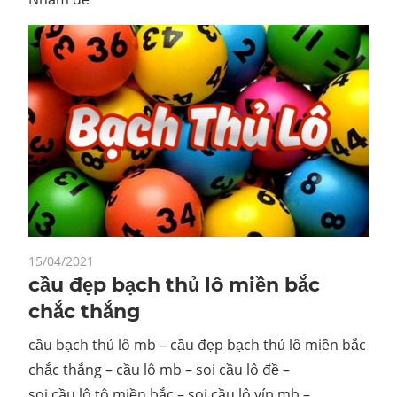
15/04/2021
cầu đẹp bạch thủ lô miền bắc
chắc thắng
cầu bạch thủ lô mb – cầu đẹp bạch thủ lô miền bắc
chắc thắng – cầu lô mb – soi cầu lô đề –
soi cầu lô tô miền bắc – soi cầu lô víp mb –