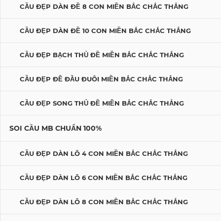
CẦU ĐẸP DÀN ĐỀ 8 CON MIỀN BẮC CHẮC THẮNG
CẦU ĐẸP DÀN ĐỀ 10 CON MIỀN BẮC CHẮC THẮNG
CẦU ĐẸP BẠCH THỦ ĐỀ MIỀN BẮC CHẮC THẮNG
CẦU ĐẸP ĐỀ ĐẦU ĐUÔI MIỀN BẮC CHẮC THẮNG
CẦU ĐẸP SONG THỦ ĐỀ MIỀN BẮC CHẮC THẮNG
SOI CẦU MB CHUẨN 100%
CẦU ĐẸP DÀN LÔ 4 CON MIỀN BẮC CHẮC THẮNG
CẦU ĐẸP DÀN LÔ 6 CON MIỀN BẮC CHẮC THẮNG
CẦU ĐẸP DÀN LÔ 8 CON MIỀN BẮC CHẮC THẮNG