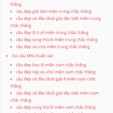
thắng
cầu đẹp giải tám miền trung chắc thắng
cầu đẹp sớ đầu đuôi giải đặc biệt miền trung
chắc thắng
cầu đẹp lô 3 số miền trung chắc thắng
cầu đẹp song thủ lô miền trung chắc thắng
cầu đẹp xíu chủ miền trung chắc thắng
Soi cầu MN chuẩn xác
cầu đẹp bao lô miền nam chắc thắng
cầu đẹp cặp xíu chủ miền nam chắc thắng
cầu đẹp sớ đầu đuôi giải 8 miền nam chắc
thắng
cầu đẹp sớ đầu đuôi giải đặc biệt miền nam
chắc thắng
cầu đẹp song thủ lô miền nam chắc thắng