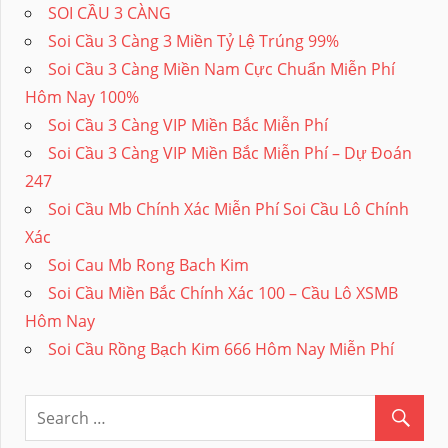
SOI CẦU 3 CÀNG
Soi Cầu 3 Càng 3 Miền Tỷ Lệ Trúng 99%
Soi Cầu 3 Càng Miền Nam Cực Chuẩn Miễn Phí
Hôm Nay 100%
Soi Cầu 3 Càng VIP Miền Bắc Miễn Phí
Soi Cầu 3 Càng VIP Miền Bắc Miễn Phí – Dự Đoán
247
Soi Cầu Mb Chính Xác Miễn Phí Soi Cầu Lô Chính
Xác
Soi Cau Mb Rong Bach Kim
Soi Cầu Miền Bắc Chính Xác 100 – Cầu Lô XSMB
Hôm Nay
Soi Cầu Rồng Bạch Kim 666 Hôm Nay Miễn Phí