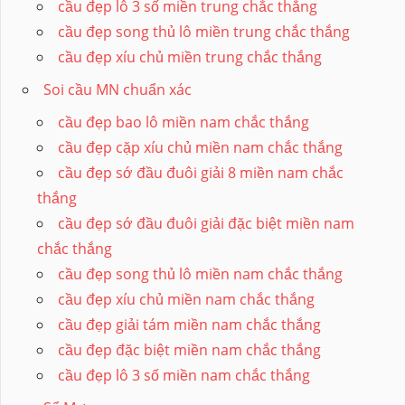
cầu đẹp lô 3 số miền trung chắc thắng
cầu đẹp song thủ lô miền trung chắc thắng
cầu đẹp xíu chủ miền trung chắc thắng
Soi cầu MN chuẩn xác
cầu đẹp bao lô miền nam chắc thắng
cầu đẹp cặp xíu chủ miền nam chắc thắng
cầu đẹp sớ đầu đuôi giải 8 miền nam chắc
thắng
cầu đẹp sớ đầu đuôi giải đặc biệt miền nam
chắc thắng
cầu đẹp song thủ lô miền nam chắc thắng
cầu đẹp xíu chủ miền nam chắc thắng
cầu đẹp giải tám miền nam chắc thắng
cầu đẹp đặc biệt miền nam chắc thắng
cầu đẹp lô 3 số miền nam chắc thắng