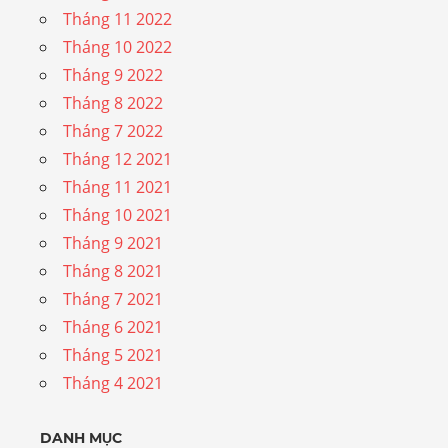
Tháng 11 2022
Tháng 10 2022
Tháng 9 2022
Tháng 8 2022
Tháng 7 2022
Tháng 12 2021
Tháng 11 2021
Tháng 10 2021
Tháng 9 2021
Tháng 8 2021
Tháng 7 2021
Tháng 6 2021
Tháng 5 2021
Tháng 4 2021
DANH MỤC