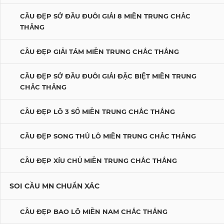
CẦU ĐẸP SỚ ĐẦU ĐUÔI GIẢI 8 MIỀN TRUNG CHẮC
THẮNG
CẦU ĐẸP GIẢI TÁM MIỀN TRUNG CHẮC THẮNG
CẦU ĐẸP SỚ ĐẦU ĐUÔI GIẢI ĐẶC BIỆT MIỀN TRUNG
CHẮC THẮNG
CẦU ĐẸP LÔ 3 SỐ MIỀN TRUNG CHẮC THẮNG
CẦU ĐẸP SONG THỦ LÔ MIỀN TRUNG CHẮC THẮNG
CẦU ĐẸP XÍU CHỦ MIỀN TRUNG CHẮC THẮNG
SOI CẦU MN CHUẨN XÁC
CẦU ĐẸP BAO LÔ MIỀN NAM CHẮC THẮNG