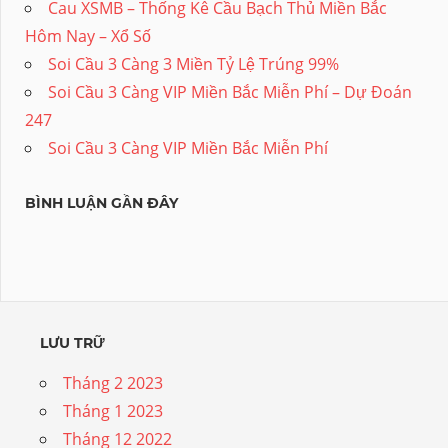
Cau XSMB – Thống Kê Cầu Bạch Thủ Miền Bắc
Hôm Nay – Xổ Số
Soi Cầu 3 Càng 3 Miền Tỷ Lệ Trúng 99%
Soi Cầu 3 Càng VIP Miền Bắc Miễn Phí – Dự Đoán
247
Soi Cầu 3 Càng VIP Miền Bắc Miễn Phí
BÌNH LUẬN GẦN ĐÂY
LƯU TRỮ
Tháng 2 2023
Tháng 1 2023
Tháng 12 2022