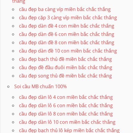
thắng
cầu đẹp ba càng víp miền bắc chắc thắng
cầu đẹp cặp 3 càng víp miền bắc chắc thắng
cầu đẹp dàn đề 4 con miền bắc chắc thắng
cầu đẹp dàn đề 6 con miền bắc chắc thắng
cầu đẹp dàn đề 8 con miền bắc chắc thắng
cầu đẹp dàn đề 10 con miền bắc chắc thắng
cầu đẹp bạch thủ đề miền bắc chắc thắng
cầu đẹp đề đầu đuôi miền bắc chắc thắng
cầu đẹp song thủ đề miền bắc chắc thắng
Soi cầu MB chuẩn 100%
cầu đẹp dàn lô 4 con miền bắc chắc thắng
cầu đẹp dàn lô 6 con miền bắc chắc thắng
cầu đẹp dàn lô 8 con miền bắc chắc thắng
cầu đẹp dàn lô 10 con miền bắc chắc thắng
cầu đẹp bạch thủ lô kép miền bắc chắc thắng