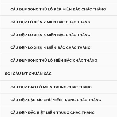
CẦU ĐẸP SONG THỦ LÔ KÉP MIỀN BẮC CHẮC THẮNG
CẦU ĐẸP LÔ XIÊN 2 MIỀN BẮC CHẮC THẮNG
CẦU ĐẸP LÔ XIÊN 3 MIỀN BẮC CHẮC THẮNG
CẦU ĐẸP LÔ XIÊN 4 MIỀN BẮC CHẮC THẮNG
CẦU ĐẸP SONG THỦ LÔ MIỀN BẮC CHẮC THẮNG
SOI CẦU MT CHUẨN XÁC
CẦU ĐẸP BAO LÔ MIỀN TRUNG CHẮC THẮNG
CẦU ĐẸP CẶP XÍU CHỦ MIỀN TRUNG CHẮC THẮNG
CẦU ĐẸP ĐẶC BIỆT MIỀN TRUNG CHẮC THẮNG