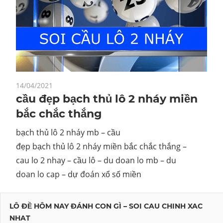
14/04/2021
cầu đẹp bạch thủ lô 2 nháy miền
bắc chắc thắng
bạch thủ lô 2 nháy mb – cầu
đẹp bạch thủ lô 2 nháy miền bắc chắc thắng –
cau lo 2 nhay – cầu lô – du doan lo mb – du
doan lo cap – dự đoán xổ số miền
LÔ ĐỀ HÔM NAY ĐÁNH CON GÌ – SOI CAU CHINH XAC
NHAT