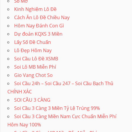
Sổ Mơ
Kinh Nghiệm Lô Đề
Cách Ăn Lô Đề Chiều Nay
Hôm Nay Đánh Con Gì
Dự đoán KQXS 3 Miền
Lấy Số Đề Chuẩn
Lô Đẹp Hôm Nay
Soi Cầu Lô Đề XSMB
Soi Lô MB Miễn Phí
Gio Vang Chot So
Soi Cầu 24h – Soi Cầu 247 – Soi Cầu Bạch Thủ
CHÍNH XÁC
SOI CẦU 3 CÀNG
Soi Cầu 3 Càng 3 Miền Tỷ Lệ Trúng 99%
Soi Cầu 3 Càng Miền Nam Cực Chuẩn Miễn Phí
Hôm Nay 100%