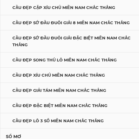
CẦU ĐẸP CẶP XÍU CHỦ MIỀN NAM CHẮC THẮNG
CẦU ĐẸP SỚ ĐẦU ĐUÔI GIẢI 8 MIỀN NAM CHẮC THẮNG
CẦU ĐẸP SỚ ĐẦU ĐUÔI GIẢI ĐẶC BIỆT MIỀN NAM CHẮC
THẮNG
CẦU ĐẸP SONG THỦ LÔ MIỀN NAM CHẮC THẮNG
CẦU ĐẸP XÍU CHỦ MIỀN NAM CHẮC THẮNG
CẦU ĐẸP GIẢI TÁM MIỀN NAM CHẮC THẮNG
CẦU ĐẸP ĐẶC BIỆT MIỀN NAM CHẮC THẮNG
CẦU ĐẸP LÔ 3 SỐ MIỀN NAM CHẮC THẮNG
SỔ MƠ