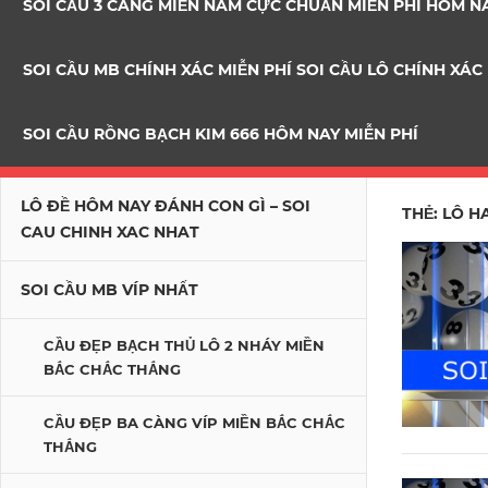
SOI CẦU 3 CÀNG MIỀN NAM CỰC CHUẨN MIỄN PHÍ HÔM N
SOI CẦU MB CHÍNH XÁC MIỄN PHÍ SOI CẦU LÔ CHÍNH XÁC
SOI CẦU RỒNG BẠCH KIM 666 HÔM NAY MIỄN PHÍ
LÔ ĐỀ HÔM NAY ĐÁNH CON GÌ – SOI
THẺ:
LÔ H
CAU CHINH XAC NHAT
SOI CẦU MB VÍP NHẤT
CẦU ĐẸP BẠCH THỦ LÔ 2 NHÁY MIỀN
BẮC CHẮC THẮNG
CẦU ĐẸP BA CÀNG VÍP MIỀN BẮC CHẮC
THẮNG