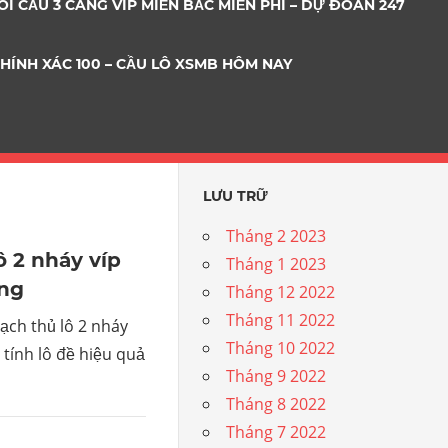
OI CẦU 3 CÀNG VIP MIỀN BẮC MIỄN PHÍ – DỰ ĐOÁN 247
CHÍNH XÁC 100 – CẦU LÔ XSMB HÔM NAY
LƯU TRỮ
Tháng 2 2023
ô 2 nháy víp
Tháng 1 2023
úng
Tháng 12 2022
Tháng 11 2022
bạch thủ lô 2 nháy
Tháng 10 2022
tính lô đề hiệu quả
Tháng 9 2022
Tháng 8 2022
Tháng 7 2022