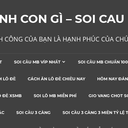
H CON GÌ – SOI CAU
 CÔNG CỦA BẠN LÀ HẠNH PHÚC CỦA CHÚNG
T
SOI CẦU MB VÍP NHẤT
SOI CẦU MB CHUẨN 10
M LÔ ĐỀ
CÁCH ĂN LÔ ĐỀ CHIỀU NAY
HÔM NAY ĐÁN
Ô ĐỀ XSMB
SOI LÔ MB MIỄN PHÍ
GIO VANG CHOT S
ÁC
SOI CẦU 3 CÀNG
SOI CẦU 3 CÀNG 3 MIỀN TỶ LỆ