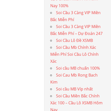
Nay 100%
Soi Cầu 3 Càng VIP Miền
Bắc Miễn Phí
Soi Cầu 3 Càng VIP Miền
Bắc Miễn Phí – Dự Đoán 247
Soi Cầu Lô Đề XSMB
Soi Cầu Mb Chính Xác
Miễn Phí Soi Cầu Lô Chính
Xác
Soi cầu MB chuẩn 100%
Soi Cau Mb Rong Bach
Kim
Soi cầu MB Víp nhất
Soi Cầu Miền Bắc Chính
Xác 100 – Cầu Lô XSMB Hôm
Nay