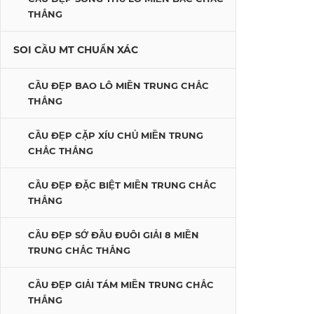
THẮNG
SOI CẦU MT CHUẨN XÁC
CẦU ĐẸP BAO LÔ MIỀN TRUNG CHẮC
THẮNG
CẦU ĐẸP CẶP XÍU CHỦ MIỀN TRUNG
CHẮC THẮNG
CẦU ĐẸP ĐẶC BIỆT MIỀN TRUNG CHẮC
THẮNG
CẦU ĐẸP SỚ ĐẦU ĐUÔI GIẢI 8 MIỀN
TRUNG CHẮC THẮNG
CẦU ĐẸP GIẢI TÁM MIỀN TRUNG CHẮC
THẮNG