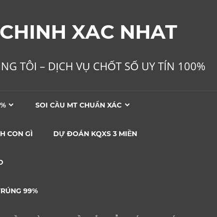
 CHINH XAC NHAT
 TÔI – DỊCH VỤ CHỐT SỐ UY TÍN 100%
0%
SOI CẦU MT CHUẨN XÁC
H CON GÌ
DỰ ĐOÁN KQXS 3 MIỀN
O
 TRÚNG 99%