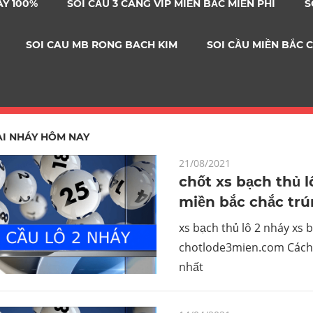
AY 100%
SOI CẦU 3 CÀNG VIP MIỀN BẮC MIỄN PHÍ
S
SOI CAU MB RONG BACH KIM
SOI CẦU MIỀN BẮC 
AI NHÁY HÔM NAY
21/08/2021
chốt xs bạch thủ l
miền bắc chắc tr
xs bạch thủ lô 2 nháy xs 
chotlode3mien.com Cách 
nhất