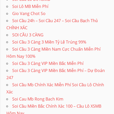
Soi Lô MB Miễn Phí
Gio Vang Chot So
Soi Cầu 24h – Soi Cầu 247 – Soi Cầu Bạch Thủ
CHÍNH XÁC
SOI CẦU 3 CÀNG
Soi Cầu 3 Càng 3 Miền Tỷ Lệ Trúng 99%
Soi Cầu 3 Càng Miền Nam Cực Chuẩn Miễn Phí
Hôm Nay 100%
Soi Cầu 3 Càng VIP Miền Bắc Miễn Phí
Soi Cầu 3 Càng VIP Miền Bắc Miễn Phí – Dự Đoán
247
Soi Cầu Mb Chính Xác Miễn Phí Soi Cầu Lô Chính
Xác
Soi Cau Mb Rong Bach Kim
Soi Cầu Miền Bắc Chính Xác 100 – Cầu Lô XSMB
Hôm Nay