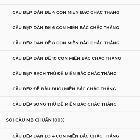
CẦU ĐẸP DÀN ĐỀ 4 CON MIỀN BẮC CHẮC THẮNG
CẦU ĐẸP DÀN ĐỀ 6 CON MIỀN BẮC CHẮC THẮNG
CẦU ĐẸP DÀN ĐỀ 8 CON MIỀN BẮC CHẮC THẮNG
CẦU ĐẸP DÀN ĐỀ 10 CON MIỀN BẮC CHẮC THẮNG
CẦU ĐẸP BẠCH THỦ ĐỀ MIỀN BẮC CHẮC THẮNG
CẦU ĐẸP ĐỀ ĐẦU ĐUÔI MIỀN BẮC CHẮC THẮNG
CẦU ĐẸP SONG THỦ ĐỀ MIỀN BẮC CHẮC THẮNG
SOI CẦU MB CHUẨN 100%
CẦU ĐẸP DÀN LÔ 4 CON MIỀN BẮC CHẮC THẮNG