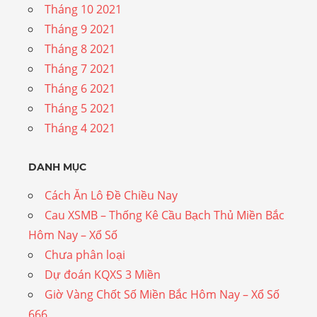
Tháng 10 2021
Tháng 9 2021
Tháng 8 2021
Tháng 7 2021
Tháng 6 2021
Tháng 5 2021
Tháng 4 2021
DANH MỤC
Cách Ăn Lô Đề Chiều Nay
Cau XSMB – Thống Kê Cầu Bạch Thủ Miền Bắc
Hôm Nay – Xổ Số
Chưa phân loại
Dự đoán KQXS 3 Miền
Giờ Vàng Chốt Số Miền Bắc Hôm Nay – Xổ Số
666