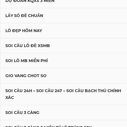
DỰ ĐOÁN KQXS 3 MIỀN
LẤY SỐ ĐỀ CHUẨN
LÔ ĐẸP HÔM NAY
SOI CẦU LÔ ĐỀ XSMB
SOI LÔ MB MIỄN PHÍ
GIO VANG CHOT SO
SOI CẦU 24H – SOI CẦU 247 – SOI CẦU BẠCH THỦ CHÍNH
XÁC
SOI CẦU 3 CÀNG