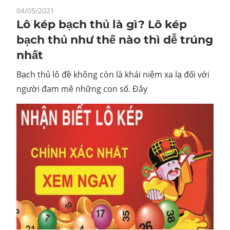
04/05/2021
Lô kép bạch thủ là gì? Lô kép
bạch thủ như thế nào thì dễ trúng
nhất
Bạch thủ lô đề không còn là khái niệm xa lạ đối với
người đam mê những con số. Đây