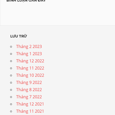
BÌNH LUẬN GẦN ĐÂY
LƯU TRỮ
Tháng 2 2023
Tháng 1 2023
Tháng 12 2022
Tháng 11 2022
Tháng 10 2022
Tháng 9 2022
Tháng 8 2022
Tháng 7 2022
Tháng 12 2021
Tháng 11 2021