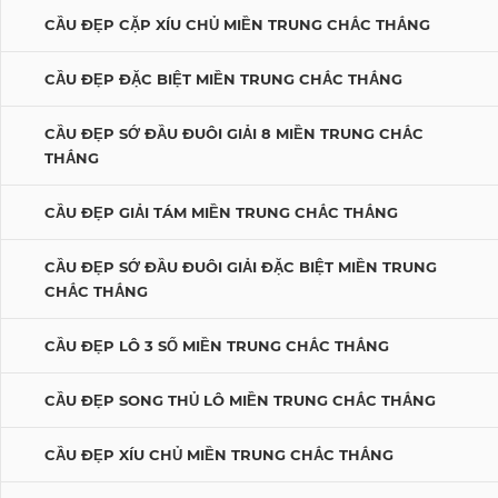
CẦU ĐẸP CẶP XÍU CHỦ MIỀN TRUNG CHẮC THẮNG
CẦU ĐẸP ĐẶC BIỆT MIỀN TRUNG CHẮC THẮNG
CẦU ĐẸP SỚ ĐẦU ĐUÔI GIẢI 8 MIỀN TRUNG CHẮC
THẮNG
CẦU ĐẸP GIẢI TÁM MIỀN TRUNG CHẮC THẮNG
CẦU ĐẸP SỚ ĐẦU ĐUÔI GIẢI ĐẶC BIỆT MIỀN TRUNG
CHẮC THẮNG
CẦU ĐẸP LÔ 3 SỐ MIỀN TRUNG CHẮC THẮNG
CẦU ĐẸP SONG THỦ LÔ MIỀN TRUNG CHẮC THẮNG
CẦU ĐẸP XÍU CHỦ MIỀN TRUNG CHẮC THẮNG