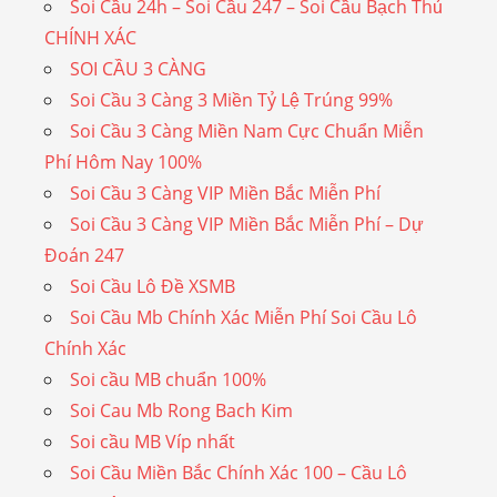
Soi Cầu 24h – Soi Cầu 247 – Soi Cầu Bạch Thủ
CHÍNH XÁC
SOI CẦU 3 CÀNG
Soi Cầu 3 Càng 3 Miền Tỷ Lệ Trúng 99%
Soi Cầu 3 Càng Miền Nam Cực Chuẩn Miễn
Phí Hôm Nay 100%
Soi Cầu 3 Càng VIP Miền Bắc Miễn Phí
Soi Cầu 3 Càng VIP Miền Bắc Miễn Phí – Dự
Đoán 247
Soi Cầu Lô Đề XSMB
Soi Cầu Mb Chính Xác Miễn Phí Soi Cầu Lô
Chính Xác
Soi cầu MB chuẩn 100%
Soi Cau Mb Rong Bach Kim
Soi cầu MB Víp nhất
Soi Cầu Miền Bắc Chính Xác 100 – Cầu Lô