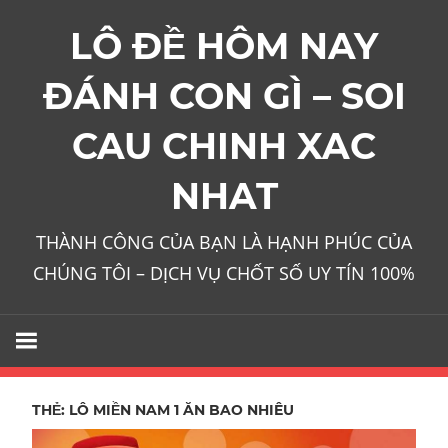
Skip
LÔ ĐỀ HÔM NAY
to
content
ĐÁNH CON GÌ – SOI
CAU CHINH XAC
NHAT
THÀNH CÔNG CỦA BẠN LÀ HẠNH PHÚC CỦA
CHÚNG TÔI – DỊCH VỤ CHỐT SỐ UY TÍN 100%
THẺ:
LÔ MIỀN NAM 1 ĂN BAO NHIÊU