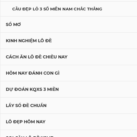
CẦU ĐẸP LÔ 3 SỐ MIỀN NAM CHẮC THẮNG
SỔ MƠ
KINH NGHIỆM LÔ ĐỀ
CÁCH ĂN LÔ ĐỀ CHIỀU NAY
HÔM NAY ĐÁNH CON GÌ
DỰ ĐOÁN KQXS 3 MIỀN
LẤY SỐ ĐỀ CHUẨN
LÔ ĐẸP HÔM NAY