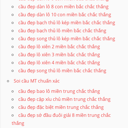
cầu đẹp dàn lô 8 con miền bắc chắc thắng
cầu đẹp dàn lô 10 con miền bắc chắc thắng
cầu đẹp bạch thủ lô kép miền bắc chắc thắng
cầu đẹp bạch thủ lô miền bắc chắc thắng
cầu đẹp song thủ lô kép miền bắc chắc thắng
cầu đẹp lô xiên 2 miền bắc chắc thắng
cầu đẹp lô xiên 3 miền bắc chắc thắng
cầu đẹp lô xiên 4 miền bắc chắc thắng
cầu đẹp song thủ lô miền bắc chắc thắng
Soi cầu MT chuẩn xác
cầu đẹp bao lô miền trung chắc thắng
cầu đẹp cặp xíu chủ miền trung chắc thắng
cầu đẹp đặc biệt miền trung chắc thắng
cầu đẹp sớ đầu đuôi giải 8 miền trung chắc
thắng