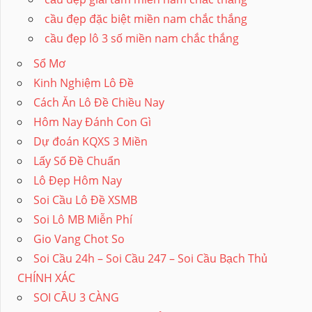
cầu đẹp đặc biệt miền nam chắc thắng
cầu đẹp lô 3 số miền nam chắc thắng
Sổ Mơ
Kinh Nghiệm Lô Đề
Cách Ăn Lô Đề Chiều Nay
Hôm Nay Đánh Con Gì
Dự đoán KQXS 3 Miền
Lấy Số Đề Chuẩn
Lô Đẹp Hôm Nay
Soi Cầu Lô Đề XSMB
Soi Lô MB Miễn Phí
Gio Vang Chot So
Soi Cầu 24h – Soi Cầu 247 – Soi Cầu Bạch Thủ
CHÍNH XÁC
SOI CẦU 3 CÀNG