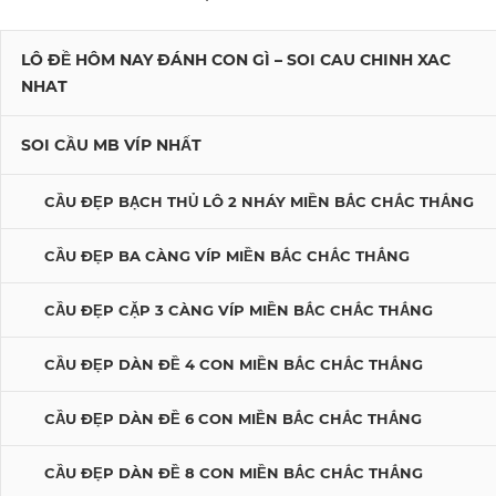
LÔ ĐỀ HÔM NAY ĐÁNH CON GÌ – SOI CAU CHINH XAC
NHAT
SOI CẦU MB VÍP NHẤT
CẦU ĐẸP BẠCH THỦ LÔ 2 NHÁY MIỀN BẮC CHẮC THẮNG
CẦU ĐẸP BA CÀNG VÍP MIỀN BẮC CHẮC THẮNG
CẦU ĐẸP CẶP 3 CÀNG VÍP MIỀN BẮC CHẮC THẮNG
CẦU ĐẸP DÀN ĐỀ 4 CON MIỀN BẮC CHẮC THẮNG
CẦU ĐẸP DÀN ĐỀ 6 CON MIỀN BẮC CHẮC THẮNG
CẦU ĐẸP DÀN ĐỀ 8 CON MIỀN BẮC CHẮC THẮNG