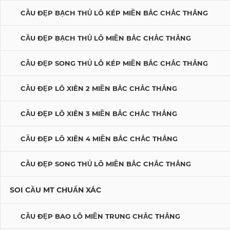
CẦU ĐẸP BẠCH THỦ LÔ KÉP MIỀN BẮC CHẮC THẮNG
CẦU ĐẸP BẠCH THỦ LÔ MIỀN BẮC CHẮC THẮNG
CẦU ĐẸP SONG THỦ LÔ KÉP MIỀN BẮC CHẮC THẮNG
CẦU ĐẸP LÔ XIÊN 2 MIỀN BẮC CHẮC THẮNG
CẦU ĐẸP LÔ XIÊN 3 MIỀN BẮC CHẮC THẮNG
CẦU ĐẸP LÔ XIÊN 4 MIỀN BẮC CHẮC THẮNG
CẦU ĐẸP SONG THỦ LÔ MIỀN BẮC CHẮC THẮNG
SOI CẦU MT CHUẨN XÁC
CẦU ĐẸP BAO LÔ MIỀN TRUNG CHẮC THẮNG