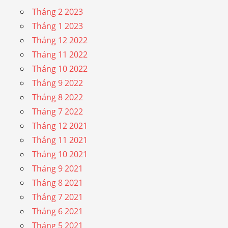
Tháng 2 2023
Tháng 1 2023
Tháng 12 2022
Tháng 11 2022
Tháng 10 2022
Tháng 9 2022
Tháng 8 2022
Tháng 7 2022
Tháng 12 2021
Tháng 11 2021
Tháng 10 2021
Tháng 9 2021
Tháng 8 2021
Tháng 7 2021
Tháng 6 2021
Tháng 5 2021