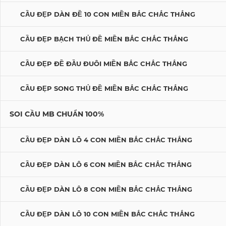
CẦU ĐẸP DÀN ĐỀ 10 CON MIỀN BẮC CHẮC THẮNG
CẦU ĐẸP BẠCH THỦ ĐỀ MIỀN BẮC CHẮC THẮNG
CẦU ĐẸP ĐỀ ĐẦU ĐUÔI MIỀN BẮC CHẮC THẮNG
CẦU ĐẸP SONG THỦ ĐỀ MIỀN BẮC CHẮC THẮNG
SOI CẦU MB CHUẨN 100%
CẦU ĐẸP DÀN LÔ 4 CON MIỀN BẮC CHẮC THẮNG
CẦU ĐẸP DÀN LÔ 6 CON MIỀN BẮC CHẮC THẮNG
CẦU ĐẸP DÀN LÔ 8 CON MIỀN BẮC CHẮC THẮNG
CẦU ĐẸP DÀN LÔ 10 CON MIỀN BẮC CHẮC THẮNG