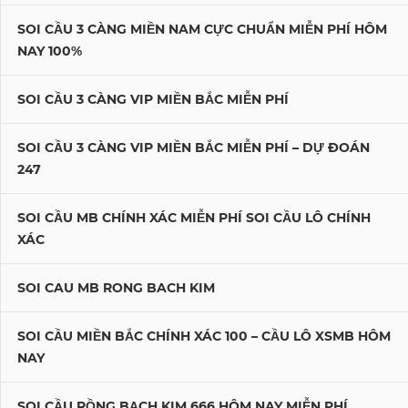
SOI CẦU 3 CÀNG MIỀN NAM CỰC CHUẨN MIỄN PHÍ HÔM
NAY 100%
SOI CẦU 3 CÀNG VIP MIỀN BẮC MIỄN PHÍ
SOI CẦU 3 CÀNG VIP MIỀN BẮC MIỄN PHÍ – DỰ ĐOÁN
247
SOI CẦU MB CHÍNH XÁC MIỄN PHÍ SOI CẦU LÔ CHÍNH
XÁC
SOI CAU MB RONG BACH KIM
SOI CẦU MIỀN BẮC CHÍNH XÁC 100 – CẦU LÔ XSMB HÔM
NAY
SOI CẦU RỒNG BẠCH KIM 666 HÔM NAY MIỄN PHÍ