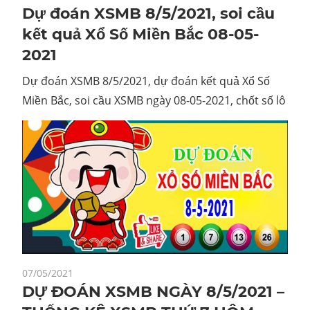
Dự đoán XSMB 8/5/2021, soi cầu
kết quả Xổ Số Miền Bắc 08-05-
2021
Dự đoán XSMB 8/5/2021, dự đoán kết quả Xổ Số
Miền Bắc, soi cầu XSMB ngày 08-05-2021, chốt số lô
07/05/2021
DỰ ĐOÁN XSMB NGÀY 8/5/2021 –