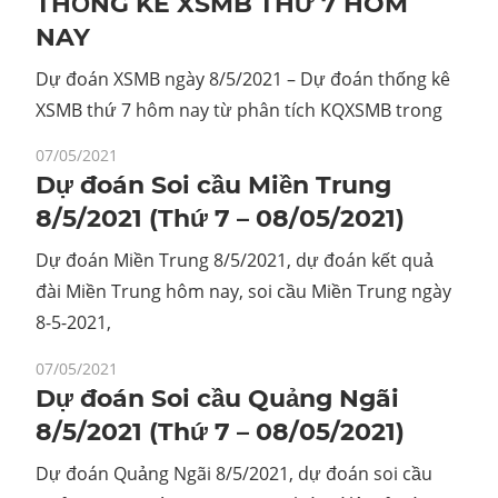
THỐNG KÊ XSMB THỨ 7 HÔM
NAY
Dự đoán XSMB ngày 8/5/2021 – Dự đoán thống kê
XSMB thứ 7 hôm nay từ phân tích KQXSMB trong
07/05/2021
Dự đoán Soi cầu Miền Trung
8/5/2021 (Thứ 7 – 08/05/2021)
Dự đoán Miền Trung 8/5/2021, dự đoán kết quả
đài Miền Trung hôm nay, soi cầu Miền Trung ngày
8-5-2021,
07/05/2021
Dự đoán Soi cầu Quảng Ngãi
8/5/2021 (Thứ 7 – 08/05/2021)
Dự đoán Quảng Ngãi 8/5/2021, dự đoán soi cầu