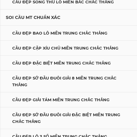
CẦU ĐẸP SONG THỦ LÔ MIỀN BẮC CHẮC THẮNG
SOI CẦU MT CHUẨN XÁC
CẦU ĐẸP BAO LÔ MIỀN TRUNG CHẮC THẮNG
CẦU ĐẸP CẶP XÍU CHỦ MIỀN TRUNG CHẮC THẮNG
CẦU ĐẸP ĐẶC BIỆT MIỀN TRUNG CHẮC THẮNG
CẦU ĐẸP SỚ ĐẦU ĐUÔI GIẢI 8 MIỀN TRUNG CHẮC
THẮNG
CẦU ĐẸP GIẢI TÁM MIỀN TRUNG CHẮC THẮNG
CẦU ĐẸP SỚ ĐẦU ĐUÔI GIẢI ĐẶC BIỆT MIỀN TRUNG
CHẮC THẮNG
CẦU ĐẸP LÔ 3 SỐ MIỀN TRUNG CHẮC THẮNG