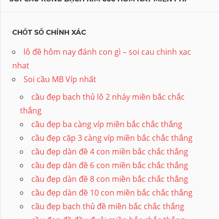
CHỐT SỐ CHÍNH XÁC
lô đề hôm nay đánh con gì – soi cau chinh xac
nhat
Soi cầu MB Víp nhất
cầu đẹp bạch thủ lô 2 nháy miền bắc chắc
thắng
cầu đẹp ba càng víp miền bắc chắc thắng
cầu đẹp cặp 3 càng víp miền bắc chắc thắng
cầu đẹp dàn đề 4 con miền bắc chắc thắng
cầu đẹp dàn đề 6 con miền bắc chắc thắng
cầu đẹp dàn đề 8 con miền bắc chắc thắng
cầu đẹp dàn đề 10 con miền bắc chắc thắng
cầu đẹp bạch thủ đề miền bắc chắc thắng