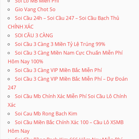
Soi Lô MB Miễn Phí
Gio Vang Chot So
Soi Cầu 24h – Soi Cầu 247 – Soi Cầu Bạch Thủ
CHÍNH XÁC
SOI CẦU 3 CÀNG
Soi Cầu 3 Càng 3 Miền Tỷ Lệ Trúng 99%
Soi Cầu 3 Càng Miền Nam Cực Chuẩn Miễn Phí
Hôm Nay 100%
Soi Cầu 3 Càng VIP Miền Bắc Miễn Phí
Soi Cầu 3 Càng VIP Miền Bắc Miễn Phí – Dự Đoán
247
Soi Cầu Mb Chính Xác Miễn Phí Soi Cầu Lô Chính
Xác
Soi Cau Mb Rong Bach Kim
Soi Cầu Miền Bắc Chính Xác 100 – Cầu Lô XSMB
Hôm Nay