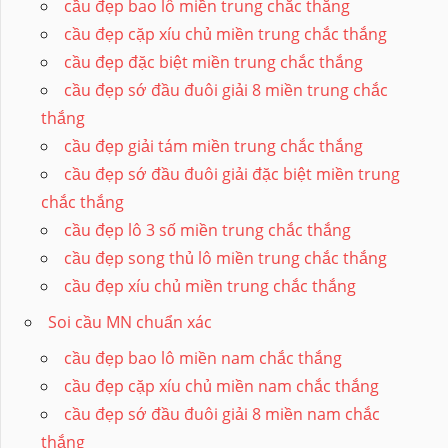
cầu đẹp bao lô miền trung chắc thắng
cầu đẹp cặp xíu chủ miền trung chắc thắng
cầu đẹp đặc biệt miền trung chắc thắng
cầu đẹp sớ đầu đuôi giải 8 miền trung chắc
thắng
cầu đẹp giải tám miền trung chắc thắng
cầu đẹp sớ đầu đuôi giải đặc biệt miền trung
chắc thắng
cầu đẹp lô 3 số miền trung chắc thắng
cầu đẹp song thủ lô miền trung chắc thắng
cầu đẹp xíu chủ miền trung chắc thắng
Soi cầu MN chuẩn xác
cầu đẹp bao lô miền nam chắc thắng
cầu đẹp cặp xíu chủ miền nam chắc thắng
cầu đẹp sớ đầu đuôi giải 8 miền nam chắc
thắng