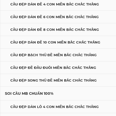
CẦU ĐẸP DÀN ĐỀ 4 CON MIỀN BẮC CHẮC THẮNG
CẦU ĐẸP DÀN ĐỀ 6 CON MIỀN BẮC CHẮC THẮNG
CẦU ĐẸP DÀN ĐỀ 8 CON MIỀN BẮC CHẮC THẮNG
CẦU ĐẸP DÀN ĐỀ 10 CON MIỀN BẮC CHẮC THẮNG
CẦU ĐẸP BẠCH THỦ ĐỀ MIỀN BẮC CHẮC THẮNG
CẦU ĐẸP ĐỀ ĐẦU ĐUÔI MIỀN BẮC CHẮC THẮNG
CẦU ĐẸP SONG THỦ ĐỀ MIỀN BẮC CHẮC THẮNG
SOI CẦU MB CHUẨN 100%
CẦU ĐẸP DÀN LÔ 4 CON MIỀN BẮC CHẮC THẮNG