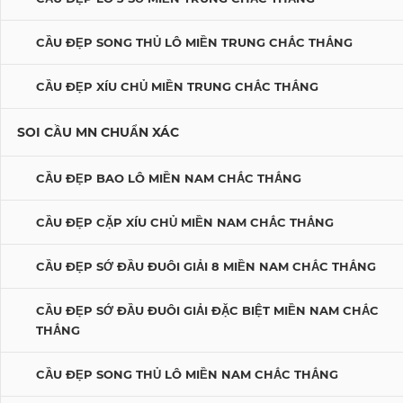
CẦU ĐẸP SONG THỦ LÔ MIỀN TRUNG CHẮC THẮNG
CẦU ĐẸP XÍU CHỦ MIỀN TRUNG CHẮC THẮNG
SOI CẦU MN CHUẨN XÁC
CẦU ĐẸP BAO LÔ MIỀN NAM CHẮC THẮNG
CẦU ĐẸP CẶP XÍU CHỦ MIỀN NAM CHẮC THẮNG
CẦU ĐẸP SỚ ĐẦU ĐUÔI GIẢI 8 MIỀN NAM CHẮC THẮNG
CẦU ĐẸP SỚ ĐẦU ĐUÔI GIẢI ĐẶC BIỆT MIỀN NAM CHẮC
THẮNG
CẦU ĐẸP SONG THỦ LÔ MIỀN NAM CHẮC THẮNG