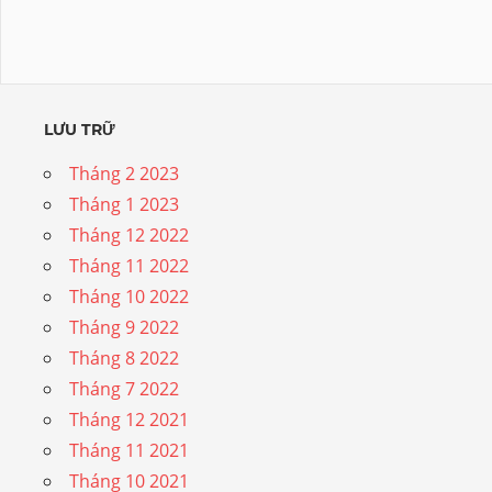
LƯU TRỮ
Tháng 2 2023
Tháng 1 2023
Tháng 12 2022
Tháng 11 2022
Tháng 10 2022
Tháng 9 2022
Tháng 8 2022
Tháng 7 2022
Tháng 12 2021
Tháng 11 2021
Tháng 10 2021