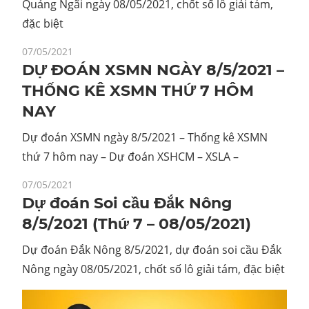
Quảng Ngãi ngày 08/05/2021, chốt số lô giải tám,
đặc biệt
07/05/2021
DỰ ĐOÁN XSMN NGÀY 8/5/2021 –
THỐNG KÊ XSMN THỨ 7 HÔM
NAY
Dự đoán XSMN ngày 8/5/2021 – Thống kê XSMN
thứ 7 hôm nay – Dự đoán XSHCM – XSLA –
07/05/2021
Dự đoán Soi cầu Đắk Nông
8/5/2021 (Thứ 7 – 08/05/2021)
Dự đoán Đắk Nông 8/5/2021, dự đoán soi cầu Đắk
Nông ngày 08/05/2021, chốt số lô giải tám, đặc biệt