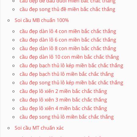
cầu đẹp đề đầu đuôi miền bắc chắc thắng
cầu đẹp song thủ đề miền bắc chắc thắng
Soi cầu MB chuẩn 100%
cầu đẹp dàn lô 4 con miền bắc chắc thắng
cầu đẹp dàn lô 6 con miền bắc chắc thắng
cầu đẹp dàn lô 8 con miền bắc chắc thắng
cầu đẹp dàn lô 10 con miền bắc chắc thắng
cầu đẹp bạch thủ lô kép miền bắc chắc thắng
cầu đẹp bạch thủ lô miền bắc chắc thắng
cầu đẹp song thủ lô kép miền bắc chắc thắng
cầu đẹp lô xiên 2 miền bắc chắc thắng
cầu đẹp lô xiên 3 miền bắc chắc thắng
cầu đẹp lô xiên 4 miền bắc chắc thắng
cầu đẹp song thủ lô miền bắc chắc thắng
Soi cầu MT chuẩn xác