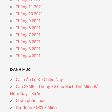
Tháng 11 2021
Tháng 10 2021
Tháng 9 2021
Tháng 8 2021
Tháng 7 2021
Tháng 6 2021
Tháng 5 2021
Tháng 4 2021
DANH MỤC
Cách Ăn Lô Đề Chiều Nay
Cau XSMB – Thống Kê Cầu Bạch Thủ Miền Bắc
Hôm Nay – Xổ Số
Chưa phân loại
Dự đoán KQXS 3 Miền