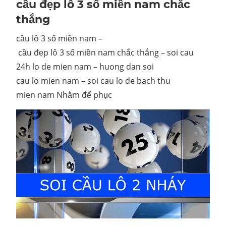
cầu đẹp lô 3 số miền nam chắc
thắng
cầu lô 3 số miền nam –
cầu đẹp lô 3 số miền nam chắc thắng – soi cau
24h lo de mien nam – huong dan soi
cau lo mien nam – soi cau lo de bach thu
mien nam Nhằm để phục