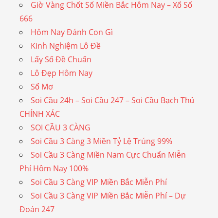
Giờ Vàng Chốt Số Miền Bắc Hôm Nay – Xổ Số
666
Hôm Nay Đánh Con Gì
Kinh Nghiệm Lô Đề
Lấy Số Đề Chuẩn
Lô Đẹp Hôm Nay
Sổ Mơ
Soi Cầu 24h – Soi Cầu 247 – Soi Cầu Bạch Thủ
CHÍNH XÁC
SOI CẦU 3 CÀNG
Soi Cầu 3 Càng 3 Miền Tỷ Lệ Trúng 99%
Soi Cầu 3 Càng Miền Nam Cực Chuẩn Miễn
Phí Hôm Nay 100%
Soi Cầu 3 Càng VIP Miền Bắc Miễn Phí
Soi Cầu 3 Càng VIP Miền Bắc Miễn Phí – Dự
Đoán 247