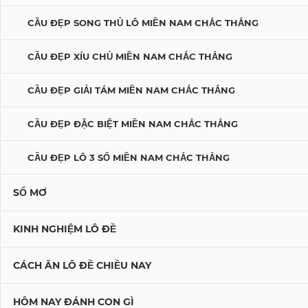
CẦU ĐẸP SONG THỦ LÔ MIỀN NAM CHẮC THẮNG
CẦU ĐẸP XÍU CHỦ MIỀN NAM CHẮC THẮNG
CẦU ĐẸP GIẢI TÁM MIỀN NAM CHẮC THẮNG
CẦU ĐẸP ĐẶC BIỆT MIỀN NAM CHẮC THẮNG
CẦU ĐẸP LÔ 3 SỐ MIỀN NAM CHẮC THẮNG
SỔ MƠ
KINH NGHIỆM LÔ ĐỀ
CÁCH ĂN LÔ ĐỀ CHIỀU NAY
HÔM NAY ĐÁNH CON GÌ