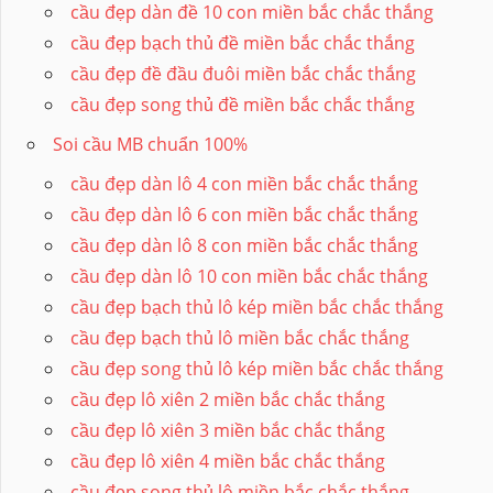
cầu đẹp dàn đề 10 con miền bắc chắc thắng
cầu đẹp bạch thủ đề miền bắc chắc thắng
cầu đẹp đề đầu đuôi miền bắc chắc thắng
cầu đẹp song thủ đề miền bắc chắc thắng
Soi cầu MB chuẩn 100%
cầu đẹp dàn lô 4 con miền bắc chắc thắng
cầu đẹp dàn lô 6 con miền bắc chắc thắng
cầu đẹp dàn lô 8 con miền bắc chắc thắng
cầu đẹp dàn lô 10 con miền bắc chắc thắng
cầu đẹp bạch thủ lô kép miền bắc chắc thắng
cầu đẹp bạch thủ lô miền bắc chắc thắng
cầu đẹp song thủ lô kép miền bắc chắc thắng
cầu đẹp lô xiên 2 miền bắc chắc thắng
cầu đẹp lô xiên 3 miền bắc chắc thắng
cầu đẹp lô xiên 4 miền bắc chắc thắng
cầu đẹp song thủ lô miền bắc chắc thắng