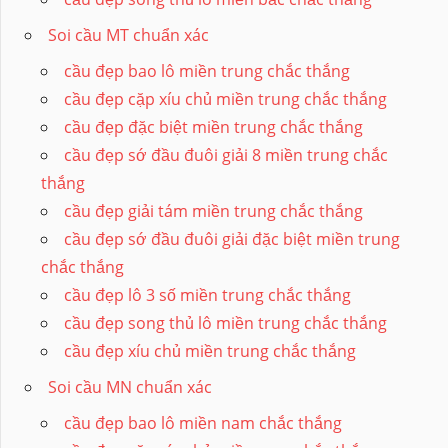
Soi cầu MT chuẩn xác
cầu đẹp bao lô miền trung chắc thắng
cầu đẹp cặp xíu chủ miền trung chắc thắng
cầu đẹp đặc biệt miền trung chắc thắng
cầu đẹp sớ đầu đuôi giải 8 miền trung chắc
thắng
cầu đẹp giải tám miền trung chắc thắng
cầu đẹp sớ đầu đuôi giải đặc biệt miền trung
chắc thắng
cầu đẹp lô 3 số miền trung chắc thắng
cầu đẹp song thủ lô miền trung chắc thắng
cầu đẹp xíu chủ miền trung chắc thắng
Soi cầu MN chuẩn xác
cầu đẹp bao lô miền nam chắc thắng