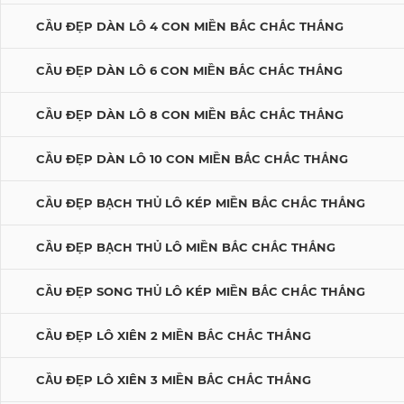
CẦU ĐẸP DÀN LÔ 4 CON MIỀN BẮC CHẮC THẮNG
CẦU ĐẸP DÀN LÔ 6 CON MIỀN BẮC CHẮC THẮNG
CẦU ĐẸP DÀN LÔ 8 CON MIỀN BẮC CHẮC THẮNG
CẦU ĐẸP DÀN LÔ 10 CON MIỀN BẮC CHẮC THẮNG
CẦU ĐẸP BẠCH THỦ LÔ KÉP MIỀN BẮC CHẮC THẮNG
CẦU ĐẸP BẠCH THỦ LÔ MIỀN BẮC CHẮC THẮNG
CẦU ĐẸP SONG THỦ LÔ KÉP MIỀN BẮC CHẮC THẮNG
CẦU ĐẸP LÔ XIÊN 2 MIỀN BẮC CHẮC THẮNG
CẦU ĐẸP LÔ XIÊN 3 MIỀN BẮC CHẮC THẮNG