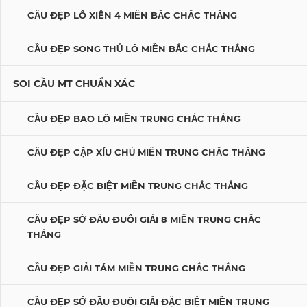
CẦU ĐẸP LÔ XIÊN 4 MIỀN BẮC CHẮC THẮNG
CẦU ĐẸP SONG THỦ LÔ MIỀN BẮC CHẮC THẮNG
SOI CẦU MT CHUẨN XÁC
CẦU ĐẸP BAO LÔ MIỀN TRUNG CHẮC THẮNG
CẦU ĐẸP CẶP XÍU CHỦ MIỀN TRUNG CHẮC THẮNG
CẦU ĐẸP ĐẶC BIỆT MIỀN TRUNG CHẮC THẮNG
CẦU ĐẸP SỚ ĐẦU ĐUÔI GIẢI 8 MIỀN TRUNG CHẮC
THẮNG
CẦU ĐẸP GIẢI TÁM MIỀN TRUNG CHẮC THẮNG
CẦU ĐẸP SỚ ĐẦU ĐUÔI GIẢI ĐẶC BIỆT MIỀN TRUNG