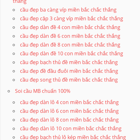
thắng
cầu đẹp ba càng víp miền bắc chắc thắng
cầu đẹp cặp 3 càng víp miền bắc chắc thắng
cầu đẹp dàn đề 4 con miền bắc chắc thắng
cầu đẹp dàn đề 6 con miền bắc chắc thắng
cầu đẹp dàn đề 8 con miền bắc chắc thắng
cầu đẹp dàn đề 10 con miền bắc chắc thắng
cầu đẹp bạch thủ đề miền bắc chắc thắng
cầu đẹp đề đầu đuôi miền bắc chắc thắng
cầu đẹp song thủ đề miền bắc chắc thắng
Soi cầu MB chuẩn 100%
cầu đẹp dàn lô 4 con miền bắc chắc thắng
cầu đẹp dàn lô 6 con miền bắc chắc thắng
cầu đẹp dàn lô 8 con miền bắc chắc thắng
cầu đẹp dàn lô 10 con miền bắc chắc thắng
cầu đẹp bạch thủ lô kép miền bắc chắc thắng