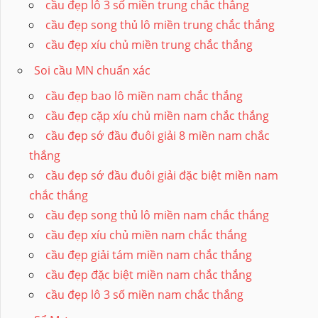
cầu đẹp lô 3 số miền trung chắc thắng
cầu đẹp song thủ lô miền trung chắc thắng
cầu đẹp xíu chủ miền trung chắc thắng
Soi cầu MN chuẩn xác
cầu đẹp bao lô miền nam chắc thắng
cầu đẹp cặp xíu chủ miền nam chắc thắng
cầu đẹp sớ đầu đuôi giải 8 miền nam chắc
thắng
cầu đẹp sớ đầu đuôi giải đặc biệt miền nam
chắc thắng
cầu đẹp song thủ lô miền nam chắc thắng
cầu đẹp xíu chủ miền nam chắc thắng
cầu đẹp giải tám miền nam chắc thắng
cầu đẹp đặc biệt miền nam chắc thắng
cầu đẹp lô 3 số miền nam chắc thắng