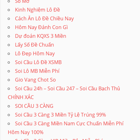
Sổ Mơ
Kinh Nghiệm Lô Đề
Cách Ăn Lô Đề Chiều Nay
Hôm Nay Đánh Con Gì
Dự đoán KQXS 3 Miền
Lấy Số Đề Chuẩn
Lô Đẹp Hôm Nay
Soi Cầu Lô Đề XSMB
Soi Lô MB Miễn Phí
Gio Vang Chot So
Soi Cầu 24h – Soi Cầu 247 – Soi Cầu Bạch Thủ
CHÍNH XÁC
SOI CẦU 3 CÀNG
Soi Cầu 3 Càng 3 Miền Tỷ Lệ Trúng 99%
Soi Cầu 3 Càng Miền Nam Cực Chuẩn Miễn Phí
Hôm Nay 100%