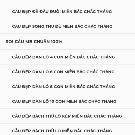
CẦU ĐẸP ĐỀ ĐẦU ĐUÔI MIỀN BẮC CHẮC THẮNG
CẦU ĐẸP SONG THỦ ĐỀ MIỀN BẮC CHẮC THẮNG
SOI CẦU MB CHUẨN 100%
CẦU ĐẸP DÀN LÔ 4 CON MIỀN BẮC CHẮC THẮNG
CẦU ĐẸP DÀN LÔ 6 CON MIỀN BẮC CHẮC THẮNG
CẦU ĐẸP DÀN LÔ 8 CON MIỀN BẮC CHẮC THẮNG
CẦU ĐẸP DÀN LÔ 10 CON MIỀN BẮC CHẮC THẮNG
CẦU ĐẸP BẠCH THỦ LÔ KÉP MIỀN BẮC CHẮC THẮNG
CẦU ĐẸP BẠCH THỦ LÔ MIỀN BẮC CHẮC THẮNG