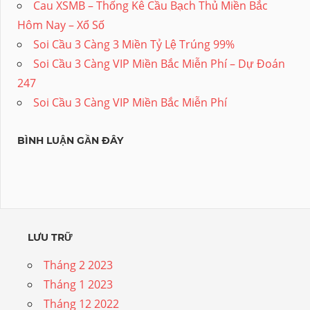
Cau XSMB – Thống Kê Cầu Bạch Thủ Miền Bắc
Hôm Nay – Xổ Số
Soi Cầu 3 Càng 3 Miền Tỷ Lệ Trúng 99%
Soi Cầu 3 Càng VIP Miền Bắc Miễn Phí – Dự Đoán
247
Soi Cầu 3 Càng VIP Miền Bắc Miễn Phí
BÌNH LUẬN GẦN ĐÂY
LƯU TRỮ
Tháng 2 2023
Tháng 1 2023
Tháng 12 2022