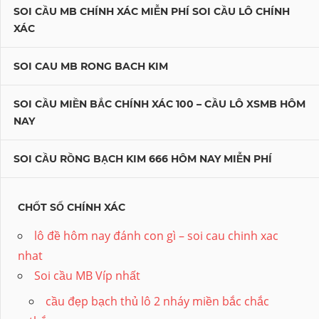
SOI CẦU MB CHÍNH XÁC MIỄN PHÍ SOI CẦU LÔ CHÍNH
XÁC
SOI CAU MB RONG BACH KIM
SOI CẦU MIỀN BẮC CHÍNH XÁC 100 – CẦU LÔ XSMB HÔM
NAY
SOI CẦU RỒNG BẠCH KIM 666 HÔM NAY MIỄN PHÍ
CHỐT SỐ CHÍNH XÁC
lô đề hôm nay đánh con gì – soi cau chinh xac
nhat
Soi cầu MB Víp nhất
cầu đẹp bạch thủ lô 2 nháy miền bắc chắc