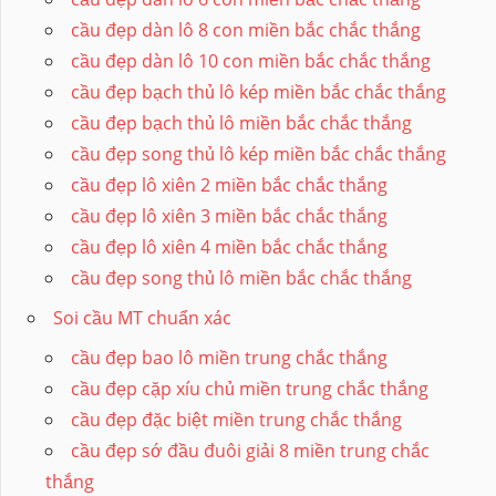
cầu đẹp dàn lô 8 con miền bắc chắc thắng
cầu đẹp dàn lô 10 con miền bắc chắc thắng
cầu đẹp bạch thủ lô kép miền bắc chắc thắng
cầu đẹp bạch thủ lô miền bắc chắc thắng
cầu đẹp song thủ lô kép miền bắc chắc thắng
cầu đẹp lô xiên 2 miền bắc chắc thắng
cầu đẹp lô xiên 3 miền bắc chắc thắng
cầu đẹp lô xiên 4 miền bắc chắc thắng
cầu đẹp song thủ lô miền bắc chắc thắng
Soi cầu MT chuẩn xác
cầu đẹp bao lô miền trung chắc thắng
cầu đẹp cặp xíu chủ miền trung chắc thắng
cầu đẹp đặc biệt miền trung chắc thắng
cầu đẹp sớ đầu đuôi giải 8 miền trung chắc
thắng