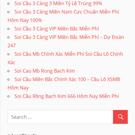
Soi Cầu 3 Càng 3 Miền Tỷ Lệ Trúng 99%
Soi Cầu 3 Càng Miền Nam Cực Chuẩn Miễn Phí
Hôm Nay 100%
Soi Cầu 3 Càng VIP Miền Bắc Miễn Phí
Soi Cầu 3 Càng VIP Miền Bắc Miễn Phí – Dự Đoán
247
Soi Cầu Mb Chính Xác Miễn Phí Soi Cầu Lô Chính
Xác
Soi Cau Mb Rong Bach Kim
Soi Cầu Miền Bắc Chính Xác 100 – Cầu Lô XSMB
Hôm Nay
Soi Cầu Rồng Bạch Kim 666 Hôm Nay Miễn Phí