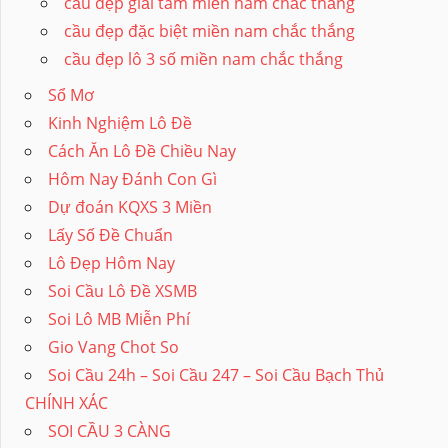
cầu đẹp giải tám miền nam chắc thắng
cầu đẹp đặc biệt miền nam chắc thắng
cầu đẹp lô 3 số miền nam chắc thắng
Sổ Mơ
Kinh Nghiệm Lô Đề
Cách Ăn Lô Đề Chiều Nay
Hôm Nay Đánh Con Gì
Dự đoán KQXS 3 Miền
Lấy Số Đề Chuẩn
Lô Đẹp Hôm Nay
Soi Cầu Lô Đề XSMB
Soi Lô MB Miễn Phí
Gio Vang Chot So
Soi Cầu 24h – Soi Cầu 247 – Soi Cầu Bạch Thủ
CHÍNH XÁC
SOI CẦU 3 CÀNG