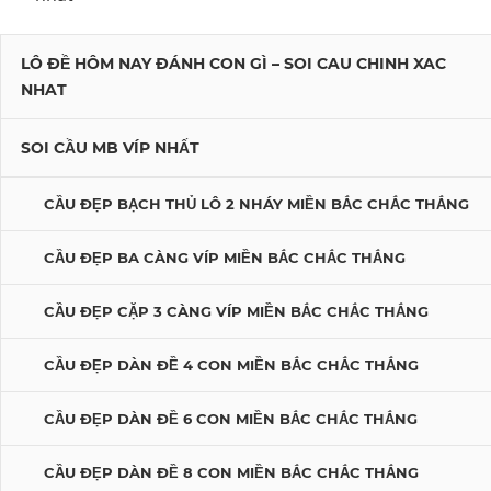
LÔ ĐỀ HÔM NAY ĐÁNH CON GÌ – SOI CAU CHINH XAC
NHAT
SOI CẦU MB VÍP NHẤT
CẦU ĐẸP BẠCH THỦ LÔ 2 NHÁY MIỀN BẮC CHẮC THẮNG
CẦU ĐẸP BA CÀNG VÍP MIỀN BẮC CHẮC THẮNG
CẦU ĐẸP CẶP 3 CÀNG VÍP MIỀN BẮC CHẮC THẮNG
CẦU ĐẸP DÀN ĐỀ 4 CON MIỀN BẮC CHẮC THẮNG
CẦU ĐẸP DÀN ĐỀ 6 CON MIỀN BẮC CHẮC THẮNG
CẦU ĐẸP DÀN ĐỀ 8 CON MIỀN BẮC CHẮC THẮNG