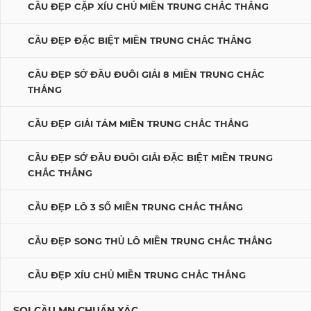
CẦU ĐẸP CẶP XÍU CHỦ MIỀN TRUNG CHẮC THẮNG
CẦU ĐẸP ĐẶC BIỆT MIỀN TRUNG CHẮC THẮNG
CẦU ĐẸP SỚ ĐẦU ĐUÔI GIẢI 8 MIỀN TRUNG CHẮC
THẮNG
CẦU ĐẸP GIẢI TÁM MIỀN TRUNG CHẮC THẮNG
CẦU ĐẸP SỚ ĐẦU ĐUÔI GIẢI ĐẶC BIỆT MIỀN TRUNG
CHẮC THẮNG
CẦU ĐẸP LÔ 3 SỐ MIỀN TRUNG CHẮC THẮNG
CẦU ĐẸP SONG THỦ LÔ MIỀN TRUNG CHẮC THẮNG
CẦU ĐẸP XÍU CHỦ MIỀN TRUNG CHẮC THẮNG
SOI CẦU MN CHUẨN XÁC