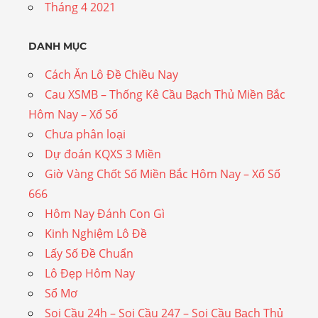
Tháng 4 2021
DANH MỤC
Cách Ăn Lô Đề Chiều Nay
Cau XSMB – Thống Kê Cầu Bạch Thủ Miền Bắc
Hôm Nay – Xổ Số
Chưa phân loại
Dự đoán KQXS 3 Miền
Giờ Vàng Chốt Số Miền Bắc Hôm Nay – Xổ Số
666
Hôm Nay Đánh Con Gì
Kinh Nghiệm Lô Đề
Lấy Số Đề Chuẩn
Lô Đẹp Hôm Nay
Sổ Mơ
Soi Cầu 24h – Soi Cầu 247 – Soi Cầu Bạch Thủ