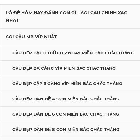
LÔ ĐỀ HÔM NAY ĐÁNH CON GÌ – SOI CAU CHINH XAC
NHAT
SOI CẦU MB VÍP NHẤT
CẦU ĐẸP BẠCH THỦ LÔ 2 NHÁY MIỀN BẮC CHẮC THẮNG
CẦU ĐẸP BA CÀNG VÍP MIỀN BẮC CHẮC THẮNG
CẦU ĐẸP CẶP 3 CÀNG VÍP MIỀN BẮC CHẮC THẮNG
CẦU ĐẸP DÀN ĐỀ 4 CON MIỀN BẮC CHẮC THẮNG
CẦU ĐẸP DÀN ĐỀ 6 CON MIỀN BẮC CHẮC THẮNG
CẦU ĐẸP DÀN ĐỀ 8 CON MIỀN BẮC CHẮC THẮNG