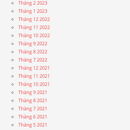
Tháng 2 2023
Tháng 1 2023
Tháng 12 2022
Tháng 11 2022
Tháng 10 2022
Tháng 9 2022
Tháng 8 2022
Tháng 7 2022
Tháng 12 2021
Tháng 11 2021
Tháng 10 2021
Tháng 9 2021
Tháng 8 2021
Tháng 7 2021
Tháng 6 2021
Tháng 5 2021