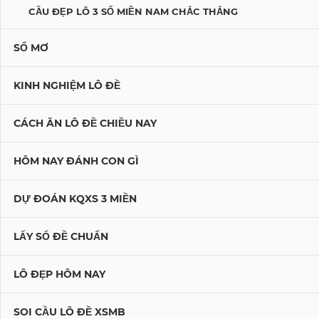
CẦU ĐẸP LÔ 3 SỐ MIỀN NAM CHẮC THẮNG
SỔ MƠ
KINH NGHIỆM LÔ ĐỀ
CÁCH ĂN LÔ ĐỀ CHIỀU NAY
HÔM NAY ĐÁNH CON GÌ
DỰ ĐOÁN KQXS 3 MIỀN
LẤY SỐ ĐỀ CHUẨN
LÔ ĐẸP HÔM NAY
SOI CẦU LÔ ĐỀ XSMB