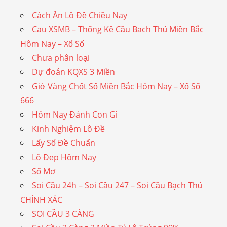
Cách Ăn Lô Đề Chiều Nay
Cau XSMB – Thống Kê Cầu Bạch Thủ Miền Bắc
Hôm Nay – Xổ Số
Chưa phân loại
Dự đoán KQXS 3 Miền
Giờ Vàng Chốt Số Miền Bắc Hôm Nay – Xổ Số
666
Hôm Nay Đánh Con Gì
Kinh Nghiệm Lô Đề
Lấy Số Đề Chuẩn
Lô Đẹp Hôm Nay
Sổ Mơ
Soi Cầu 24h – Soi Cầu 247 – Soi Cầu Bạch Thủ
CHÍNH XÁC
SOI CẦU 3 CÀNG