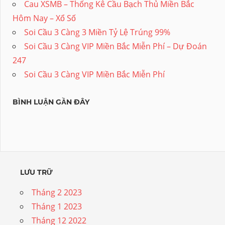
Cau XSMB – Thống Kê Cầu Bạch Thủ Miền Bắc
Hôm Nay – Xổ Số
Soi Cầu 3 Càng 3 Miền Tỷ Lệ Trúng 99%
Soi Cầu 3 Càng VIP Miền Bắc Miễn Phí – Dự Đoán
247
Soi Cầu 3 Càng VIP Miền Bắc Miễn Phí
BÌNH LUẬN GẦN ĐÂY
LƯU TRỮ
Tháng 2 2023
Tháng 1 2023
Tháng 12 2022