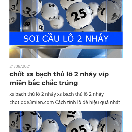
21/08/2021
chốt xs bạch thủ lô 2 nháy víp
miền bắc chắc trúng
xs bạch thủ lô 2 nháy xs bạch thủ lô 2 nháy
chotlode3mien.com Cách tính lô đề hiệu quả nhất