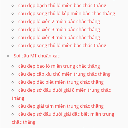
cầu đẹp bạch thủ lô miền bắc chắc thắng
cầu đẹp song thủ lô kép miền bắc chắc thắng
cầu đẹp lô xiên 2 miền bắc chắc thắng
cầu đẹp lô xiên 3 miền bắc chắc thắng
cầu đẹp lô xiên 4 miền bắc chắc thắng
cầu đẹp song thủ lô miền bắc chắc thắng
Soi cầu MT chuẩn xác
cầu đẹp bao lô miền trung chắc thắng
cầu đẹp cặp xíu chủ miền trung chắc thắng
cầu đẹp đặc biệt miền trung chắc thắng
cầu đẹp sớ đầu đuôi giải 8 miền trung chắc
thắng
cầu đẹp giải tám miền trung chắc thắng
cầu đẹp sớ đầu đuôi giải đặc biệt miền trung
chắc thắng