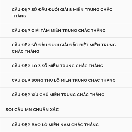
CẦU ĐẸP SỚ ĐẦU ĐUÔI GIẢI 8 MIỀN TRUNG CHẮC
THẮNG
CẦU ĐẸP GIẢI TÁM MIỀN TRUNG CHẮC THẮNG
CẦU ĐẸP SỚ ĐẦU ĐUÔI GIẢI ĐẶC BIỆT MIỀN TRUNG
CHẮC THẮNG
CẦU ĐẸP LÔ 3 SỐ MIỀN TRUNG CHẮC THẮNG
CẦU ĐẸP SONG THỦ LÔ MIỀN TRUNG CHẮC THẮNG
CẦU ĐẸP XÍU CHỦ MIỀN TRUNG CHẮC THẮNG
SOI CẦU MN CHUẨN XÁC
CẦU ĐẸP BAO LÔ MIỀN NAM CHẮC THẮNG