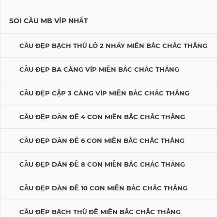
SOI CẦU MB VÍP NHẤT
CẦU ĐẸP BẠCH THỦ LÔ 2 NHÁY MIỀN BẮC CHẮC THẮNG
CẦU ĐẸP BA CÀNG VÍP MIỀN BẮC CHẮC THẮNG
CẦU ĐẸP CẶP 3 CÀNG VÍP MIỀN BẮC CHẮC THẮNG
CẦU ĐẸP DÀN ĐỀ 4 CON MIỀN BẮC CHẮC THẮNG
CẦU ĐẸP DÀN ĐỀ 6 CON MIỀN BẮC CHẮC THẮNG
CẦU ĐẸP DÀN ĐỀ 8 CON MIỀN BẮC CHẮC THẮNG
CẦU ĐẸP DÀN ĐỀ 10 CON MIỀN BẮC CHẮC THẮNG
CẦU ĐẸP BẠCH THỦ ĐỀ MIỀN BẮC CHẮC THẮNG