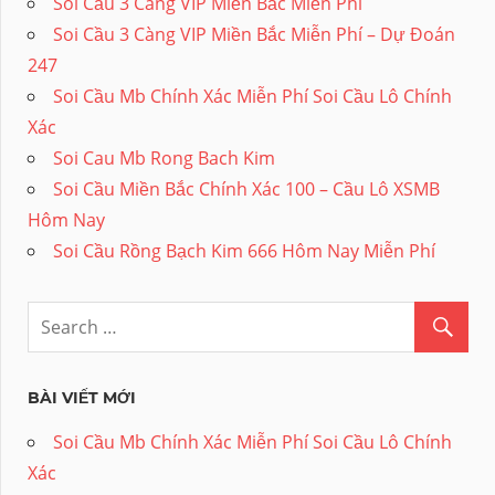
Soi Cầu 3 Càng VIP Miền Bắc Miễn Phí
Soi Cầu 3 Càng VIP Miền Bắc Miễn Phí – Dự Đoán
247
Soi Cầu Mb Chính Xác Miễn Phí Soi Cầu Lô Chính
Xác
Soi Cau Mb Rong Bach Kim
Soi Cầu Miền Bắc Chính Xác 100 – Cầu Lô XSMB
Hôm Nay
Soi Cầu Rồng Bạch Kim 666 Hôm Nay Miễn Phí
BÀI VIẾT MỚI
Soi Cầu Mb Chính Xác Miễn Phí Soi Cầu Lô Chính
Xác