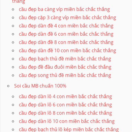
thắng
cầu đẹp ba càng víp miền bắc chắc thắng
cầu đẹp cặp 3 càng víp miền bắc chắc thắng
cầu đẹp dàn đề 4 con miền bắc chắc thắng
cầu đẹp dàn đề 6 con miền bắc chắc thắng
cầu đẹp dàn đề 8 con miền bắc chắc thắng
cầu đẹp dàn đề 10 con miền bắc chắc thắng
cầu đẹp bạch thủ đề miền bắc chắc thắng
cầu đẹp đề đầu đuôi miền bắc chắc thắng
cầu đẹp song thủ đề miền bắc chắc thắng
Soi cầu MB chuẩn 100%
cầu đẹp dàn lô 4 con miền bắc chắc thắng
cầu đẹp dàn lô 6 con miền bắc chắc thắng
cầu đẹp dàn lô 8 con miền bắc chắc thắng
cầu đẹp dàn lô 10 con miền bắc chắc thắng
cầu đẹp bạch thủ lô kép miền bắc chắc thắng