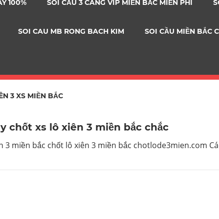
AY 100%
SOI CẦU 3 CÀNG VIP MIỀN BẮC MIỄN PHÍ
S
SOI CAU MB RONG BACH KIM
SOI CẦU MIỀN BẮC 
ÊN 3 XS MIỀN BẮC
 chốt xs lô xiên 3 miền bắc chắc
ên 3 miền bắc chốt lô xiên 3 miền bắc chotlode3mien.com Các