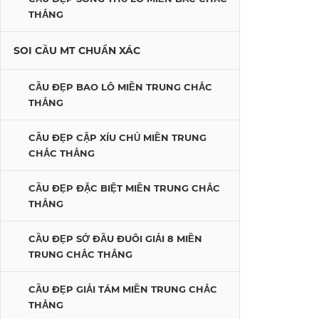
THẮNG
SOI CẦU MT CHUẨN XÁC
CẦU ĐẸP BAO LÔ MIỀN TRUNG CHẮC
THẮNG
CẦU ĐẸP CẶP XÍU CHỦ MIỀN TRUNG
CHẮC THẮNG
CẦU ĐẸP ĐẶC BIỆT MIỀN TRUNG CHẮC
THẮNG
CẦU ĐẸP SỚ ĐẦU ĐUÔI GIẢI 8 MIỀN
TRUNG CHẮC THẮNG
CẦU ĐẸP GIẢI TÁM MIỀN TRUNG CHẮC
THẮNG