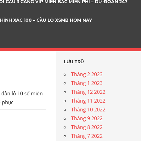
OI CẦU 3 CÀNG VIP MIỀN BẮC MIỄN PHÍ – DỰ ĐOÁN 247
CHÍNH XÁC 100 – CẦU LÔ XSMB HÔM NAY
LƯU TRỮ
Tháng 2 2023
Tháng 1 2023
Tháng 12 2022
 dàn lô 10 số miễn
Tháng 11 2022
ể phục
Tháng 10 2022
Tháng 9 2022
Tháng 8 2022
Tháng 7 2022