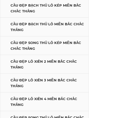
CẦU ĐẸP BẠCH THỦ LÔ KÉP MIỀN BẮC
CHẮC THẮNG
CẦU ĐẸP BẠCH THỦ LÔ MIỀN BẮC CHẮC
THẮNG
CẦU ĐẸP SONG THỦ LÔ KÉP MIỀN BẮC
CHẮC THẮNG
CẦU ĐẸP LÔ XIÊN 2 MIỀN BẮC CHẮC
THẮNG
CẦU ĐẸP LÔ XIÊN 3 MIỀN BẮC CHẮC
THẮNG
CẦU ĐẸP LÔ XIÊN 4 MIỀN BẮC CHẮC
THẮNG
CẦU ĐẸP SONG THỦ LÔ MIỀN BẮC CHẮC