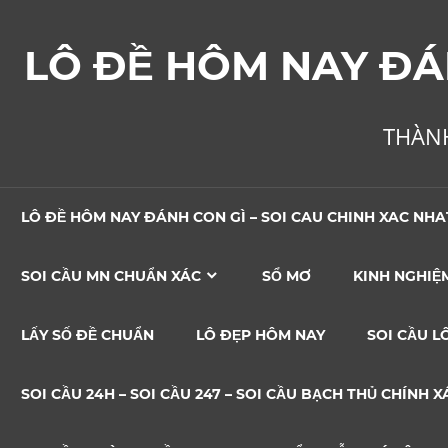
Skip
to
LÔ ĐỀ HÔM NAY ĐÁN
content
THÀNH
LÔ ĐỀ HÔM NAY ĐÁNH CON GÌ – SOI CAU CHINH XAC NHA
SOI CẦU MN CHUẨN XÁC
SỔ MƠ
KINH NGHIỆ
LẤY SỐ ĐỀ CHUẨN
LÔ ĐẸP HÔM NAY
SOI CẦU L
SOI CẦU 24H – SOI CẦU 247 – SOI CẦU BẠCH THỦ CHÍNH X