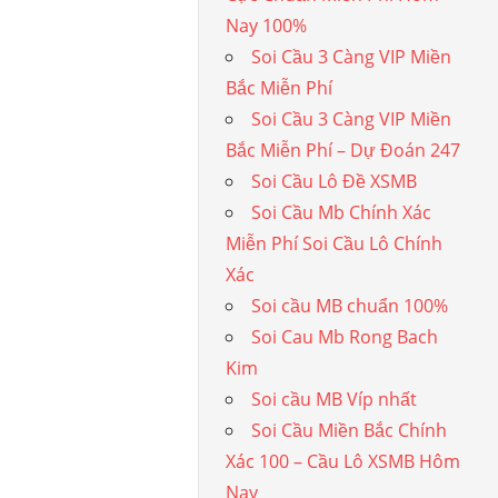
Nay 100%
Soi Cầu 3 Càng VIP Miền
Bắc Miễn Phí
Soi Cầu 3 Càng VIP Miền
Bắc Miễn Phí – Dự Đoán 247
Soi Cầu Lô Đề XSMB
Soi Cầu Mb Chính Xác
Miễn Phí Soi Cầu Lô Chính
Xác
Soi cầu MB chuẩn 100%
Soi Cau Mb Rong Bach
Kim
Soi cầu MB Víp nhất
Soi Cầu Miền Bắc Chính
Xác 100 – Cầu Lô XSMB Hôm
Nay