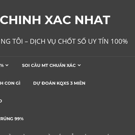
 CHINH XAC NHAT
 TÔI – DỊCH VỤ CHỐT SỐ UY TÍN 100%
0%
SOI CẦU MT CHUẨN XÁC
H CON GÌ
DỰ ĐOÁN KQXS 3 MIỀN
O
 TRÚNG 99%