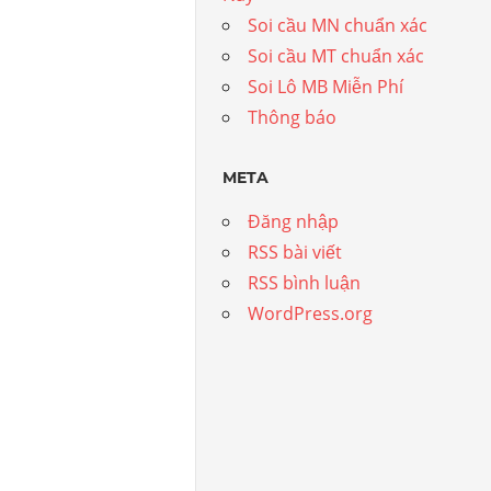
Soi cầu MN chuẩn xác
Soi cầu MT chuẩn xác
Soi Lô MB Miễn Phí
Thông báo
META
Đăng nhập
RSS bài viết
RSS bình luận
WordPress.org