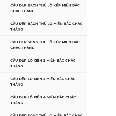
CẦU ĐẸP BẠCH THỦ LÔ KÉP MIỀN BẮC
CHẮC THẮNG
CẦU ĐẸP BẠCH THỦ LÔ MIỀN BẮC CHẮC
THẮNG
CẦU ĐẸP SONG THỦ LÔ KÉP MIỀN BẮC
CHẮC THẮNG
CẦU ĐẸP LÔ XIÊN 2 MIỀN BẮC CHẮC
THẮNG
CẦU ĐẸP LÔ XIÊN 3 MIỀN BẮC CHẮC
THẮNG
CẦU ĐẸP LÔ XIÊN 4 MIỀN BẮC CHẮC
THẮNG
CẦU ĐẸP SONG THỦ LÔ MIỀN BẮC CHẮC