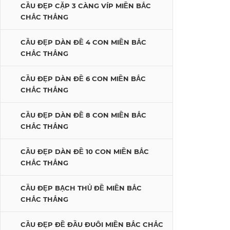
CẦU ĐẸP CẶP 3 CÀNG VÍP MIỀN BẮC
CHẮC THẮNG
CẦU ĐẸP DÀN ĐỀ 4 CON MIỀN BẮC
CHẮC THẮNG
CẦU ĐẸP DÀN ĐỀ 6 CON MIỀN BẮC
CHẮC THẮNG
CẦU ĐẸP DÀN ĐỀ 8 CON MIỀN BẮC
CHẮC THẮNG
CẦU ĐẸP DÀN ĐỀ 10 CON MIỀN BẮC
CHẮC THẮNG
CẦU ĐẸP BẠCH THỦ ĐỀ MIỀN BẮC
CHẮC THẮNG
CẦU ĐẸP ĐỀ ĐẦU ĐUÔI MIỀN BẮC CHẮC