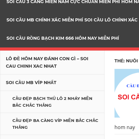
SOI CẦU 3 CÀNG MIỀN NAM CỰC CHUẨN MIỄN PHÍ HÔM N
SOI CẦU MB CHÍNH XÁC MIỄN PHÍ SOI CẦU LÔ CHÍNH XÁC
SOI CẦU RỒNG BẠCH KIM 666 HÔM NAY MIỄN PHÍ
LÔ ĐỀ HÔM NAY ĐÁNH CON GÌ – SOI
THẺ:
NUÔI
CAU CHINH XAC NHAT
SOI CẦU MB VÍP NHẤT
CẦU ĐẸP BẠCH THỦ LÔ 2 NHÁY MIỀN
BẮC CHẮC THẮNG
CẦU ĐẸP BA CÀNG VÍP MIỀN BẮC CHẮC
hom nay
THẮNG