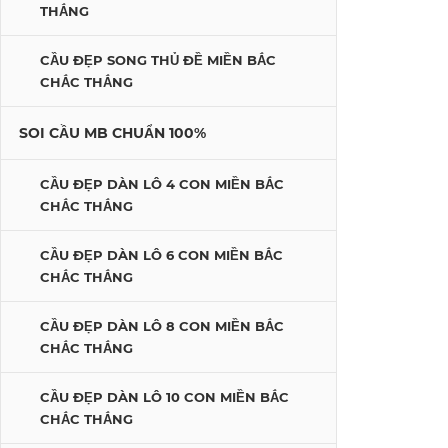
THẮNG
CẦU ĐẸP SONG THỦ ĐỀ MIỀN BẮC
CHẮC THẮNG
SOI CẦU MB CHUẨN 100%
CẦU ĐẸP DÀN LÔ 4 CON MIỀN BẮC
CHẮC THẮNG
CẦU ĐẸP DÀN LÔ 6 CON MIỀN BẮC
CHẮC THẮNG
CẦU ĐẸP DÀN LÔ 8 CON MIỀN BẮC
CHẮC THẮNG
CẦU ĐẸP DÀN LÔ 10 CON MIỀN BẮC
CHẮC THẮNG