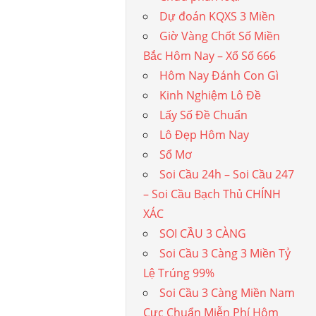
Dự đoán KQXS 3 Miền
Giờ Vàng Chốt Số Miền
Bắc Hôm Nay – Xổ Số 666
Hôm Nay Đánh Con Gì
Kinh Nghiệm Lô Đề
Lấy Số Đề Chuẩn
Lô Đẹp Hôm Nay
Sổ Mơ
Soi Cầu 24h – Soi Cầu 247
– Soi Cầu Bạch Thủ CHÍNH
XÁC
SOI CẦU 3 CÀNG
Soi Cầu 3 Càng 3 Miền Tỷ
Lệ Trúng 99%
Soi Cầu 3 Càng Miền Nam
Cực Chuẩn Miễn Phí Hôm