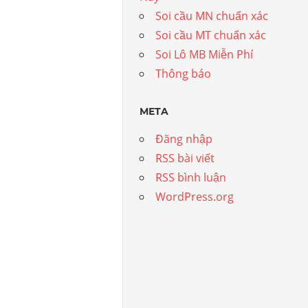
Soi cầu MN chuẩn xác
Soi cầu MT chuẩn xác
Soi Lô MB Miễn Phí
Thông báo
META
Đăng nhập
RSS bài viết
RSS bình luận
WordPress.org