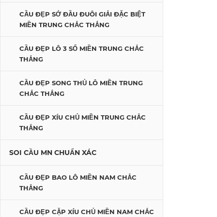
CẦU ĐẸP SỚ ĐẦU ĐUÔI GIẢI ĐẶC BIỆT
MIỀN TRUNG CHẮC THẮNG
CẦU ĐẸP LÔ 3 SỐ MIỀN TRUNG CHẮC
THẮNG
CẦU ĐẸP SONG THỦ LÔ MIỀN TRUNG
CHẮC THẮNG
CẦU ĐẸP XÍU CHỦ MIỀN TRUNG CHẮC
THẮNG
SOI CẦU MN CHUẨN XÁC
CẦU ĐẸP BAO LÔ MIỀN NAM CHẮC
THẮNG
CẦU ĐẸP CẶP XÍU CHỦ MIỀN NAM CHẮC