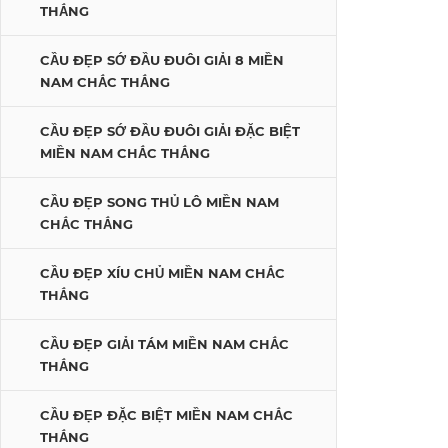
THẮNG
CẦU ĐẸP SỚ ĐẦU ĐUÔI GIẢI 8 MIỀN
NAM CHẮC THẮNG
CẦU ĐẸP SỚ ĐẦU ĐUÔI GIẢI ĐẶC BIỆT
MIỀN NAM CHẮC THẮNG
CẦU ĐẸP SONG THỦ LÔ MIỀN NAM
CHẮC THẮNG
CẦU ĐẸP XÍU CHỦ MIỀN NAM CHẮC
THẮNG
CẦU ĐẸP GIẢI TÁM MIỀN NAM CHẮC
THẮNG
CẦU ĐẸP ĐẶC BIỆT MIỀN NAM CHẮC
THẮNG