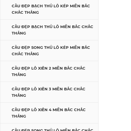
CẦU ĐẸP BẠCH THỦ LÔ KÉP MIỀN BẮC
CHẮC THẮNG
CẦU ĐẸP BẠCH THỦ LÔ MIỀN BẮC CHẮC
THẮNG
CẦU ĐẸP SONG THỦ LÔ KÉP MIỀN BẮC
CHẮC THẮNG
CẦU ĐẸP LÔ XIÊN 2 MIỀN BẮC CHẮC
THẮNG
CẦU ĐẸP LÔ XIÊN 3 MIỀN BẮC CHẮC
THẮNG
CẦU ĐẸP LÔ XIÊN 4 MIỀN BẮC CHẮC
THẮNG
CẦU ĐẸP SONG THỦ LÔ MIỀN BẮC CHẮC