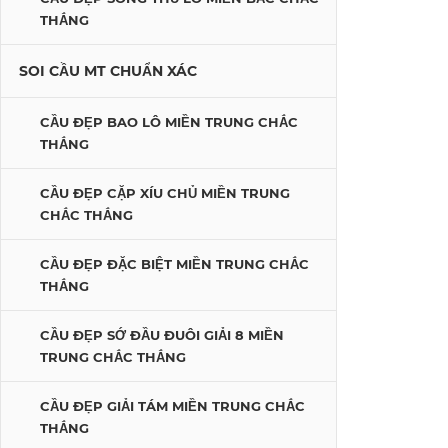
THẮNG
SOI CẦU MT CHUẨN XÁC
CẦU ĐẸP BAO LÔ MIỀN TRUNG CHẮC
THẮNG
CẦU ĐẸP CẶP XÍU CHỦ MIỀN TRUNG
CHẮC THẮNG
CẦU ĐẸP ĐẶC BIỆT MIỀN TRUNG CHẮC
THẮNG
CẦU ĐẸP SỚ ĐẦU ĐUÔI GIẢI 8 MIỀN
TRUNG CHẮC THẮNG
CẦU ĐẸP GIẢI TÁM MIỀN TRUNG CHẮC
THẮNG