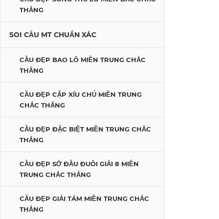
THẮNG
SOI CẦU MT CHUẨN XÁC
CẦU ĐẸP BAO LÔ MIỀN TRUNG CHẮC
THẮNG
CẦU ĐẸP CẶP XÍU CHỦ MIỀN TRUNG
CHẮC THẮNG
CẦU ĐẸP ĐẶC BIỆT MIỀN TRUNG CHẮC
THẮNG
CẦU ĐẸP SỚ ĐẦU ĐUÔI GIẢI 8 MIỀN
TRUNG CHẮC THẮNG
CẦU ĐẸP GIẢI TÁM MIỀN TRUNG CHẮC
THẮNG