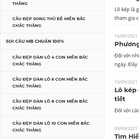
THẮNG
Lô kép là 
tham gia c
CẦU ĐẸP SONG THỦ ĐỀ MIỀN BẮC
CHẮC THẮNG
16/09/2021
SOI CẦU MB CHUẨN 100%
Phương 
Đối với nh
CẦU ĐẸP DÀN LÔ 4 CON MIỀN BẮC
ngày. Đây
CHẮC THẮNG
CẦU ĐẸP DÀN LÔ 6 CON MIỀN BẮC
13/09/2021
CHẮC THẮNG
Lô kép 
tiết
CẦU ĐẸP DÀN LÔ 8 CON MIỀN BẮC
CHẮC THẮNG
Đối với cá
CẦU ĐẸP DÀN LÔ 10 CON MIỀN BẮC
03/09/2021
CHẮC THẮNG
Tìm Hiể