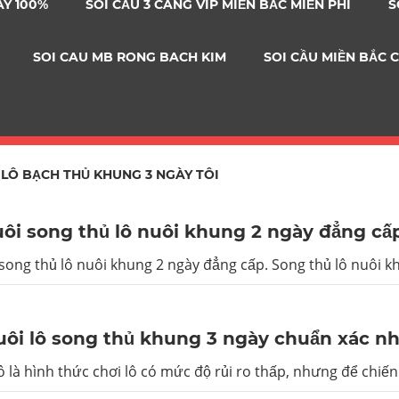
AY 100%
SOI CẦU 3 CÀNG VIP MIỀN BẮC MIỄN PHÍ
S
SOI CAU MB RONG BACH KIM
SOI CẦU MIỀN BẮC 
 LÔ BẠCH THỦ KHUNG 3 NGÀY TÔI
ôi song thủ lô nuôi khung 2 ngày đẳng cấ
song thủ lô nuôi khung 2 ngày đẳng cấp. Song thủ lô nuôi k
ôi lô song thủ khung 3 ngày chuẩn xác nh
ô là hình thức chơi lô có mức độ rủi ro thấp, nhưng để chiến