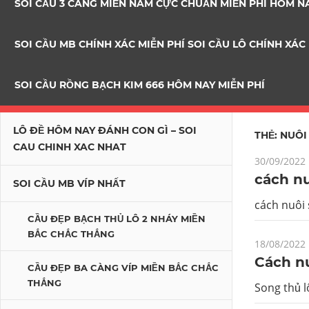
SOI CẦU 3 CÀNG MIỀN NAM CỰC CHUẨN MIỄN PHÍ HÔM N
SOI CẦU MB CHÍNH XÁC MIỄN PHÍ SOI CẦU LÔ CHÍNH XÁC
SOI CẦU RỒNG BẠCH KIM 666 HÔM NAY MIỄN PHÍ
LÔ ĐỀ HÔM NAY ĐÁNH CON GÌ – SOI
THẺ:
NUÔI
CAU CHINH XAC NHAT
30/09/2022
cách nu
SOI CẦU MB VÍP NHẤT
cách nuôi 
CẦU ĐẸP BẠCH THỦ LÔ 2 NHÁY MIỀN
BẮC CHẮC THẮNG
18/08/2022
Cách nu
CẦU ĐẸP BA CÀNG VÍP MIỀN BẮC CHẮC
THẮNG
Song thủ l