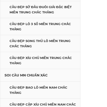
CẦU ĐẸP SỚ ĐẦU ĐUÔI GIẢI ĐẶC BIỆT
MIỀN TRUNG CHẮC THẮNG
CẦU ĐẸP LÔ 3 SỐ MIỀN TRUNG CHẮC
THẮNG
CẦU ĐẸP SONG THỦ LÔ MIỀN TRUNG
CHẮC THẮNG
CẦU ĐẸP XÍU CHỦ MIỀN TRUNG CHẮC
THẮNG
SOI CẦU MN CHUẨN XÁC
CẦU ĐẸP BAO LÔ MIỀN NAM CHẮC
THẮNG
CẦU ĐẸP CẶP XÍU CHỦ MIỀN NAM CHẮC