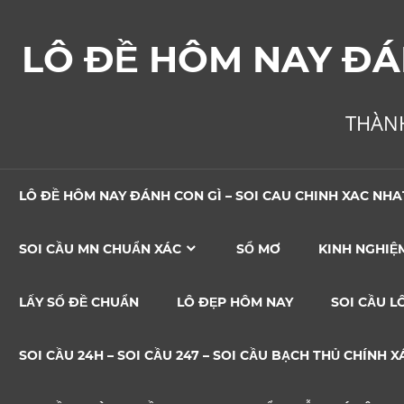
Skip
to
LÔ ĐỀ HÔM NAY ĐÁN
content
THÀNH
LÔ ĐỀ HÔM NAY ĐÁNH CON GÌ – SOI CAU CHINH XAC NHA
SOI CẦU MN CHUẨN XÁC
SỔ MƠ
KINH NGHIỆ
LẤY SỐ ĐỀ CHUẨN
LÔ ĐẸP HÔM NAY
SOI CẦU L
SOI CẦU 24H – SOI CẦU 247 – SOI CẦU BẠCH THỦ CHÍNH X