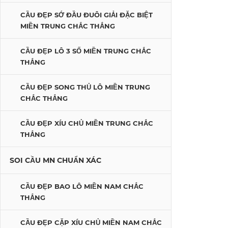
CẦU ĐẸP SỚ ĐẦU ĐUÔI GIẢI ĐẶC BIỆT
MIỀN TRUNG CHẮC THẮNG
CẦU ĐẸP LÔ 3 SỐ MIỀN TRUNG CHẮC
THẮNG
CẦU ĐẸP SONG THỦ LÔ MIỀN TRUNG
CHẮC THẮNG
CẦU ĐẸP XÍU CHỦ MIỀN TRUNG CHẮC
THẮNG
SOI CẦU MN CHUẨN XÁC
CẦU ĐẸP BAO LÔ MIỀN NAM CHẮC
THẮNG
CẦU ĐẸP CẶP XÍU CHỦ MIỀN NAM CHẮC