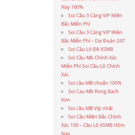
Nay 100%
Soi Cầu 3 Càng VIP Miền
Bắc Miễn Phí
Soi Cầu 3 Càng VIP Miền
Bắc Miễn Phí – Dự Đoán 247
Soi Cầu Lô Đề XSMB
Soi Cầu Mb Chính Xác
Miễn Phí Soi Cầu Lô Chính
Xác
Soi cầu MB chuẩn 100%
Soi Cau Mb Rong Bach
Kim
Soi cầu MB Víp nhất
Soi Cầu Miền Bắc Chính
Xác 100 – Cầu Lô XSMB Hôm
Nay