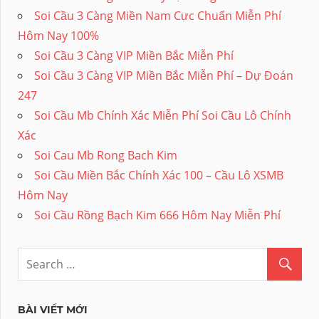
Soi Cầu 3 Càng Miền Nam Cực Chuẩn Miễn Phí
Hôm Nay 100%
Soi Cầu 3 Càng VIP Miền Bắc Miễn Phí
Soi Cầu 3 Càng VIP Miền Bắc Miễn Phí – Dự Đoán
247
Soi Cầu Mb Chính Xác Miễn Phí Soi Cầu Lô Chính
Xác
Soi Cau Mb Rong Bach Kim
Soi Cầu Miền Bắc Chính Xác 100 – Cầu Lô XSMB
Hôm Nay
Soi Cầu Rồng Bạch Kim 666 Hôm Nay Miễn Phí
BÀI VIẾT MỚI