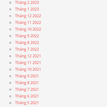
Tháng 2 2023
Tháng 1 2023
Tháng 12 2022
Tháng 11 2022
Tháng 10 2022
Tháng 9 2022
Tháng 8 2022
Tháng 7 2022
Tháng 12 2021
Tháng 11 2021
Tháng 10 2021
Tháng 9 2021
Tháng 8 2021
Tháng 7 2021
Tháng 6 2021
Tháng 5 2021