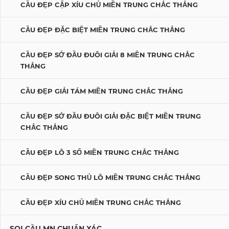
CẦU ĐẸP CẶP XÍU CHỦ MIỀN TRUNG CHẮC THẮNG
CẦU ĐẸP ĐẶC BIỆT MIỀN TRUNG CHẮC THẮNG
CẦU ĐẸP SỚ ĐẦU ĐUÔI GIẢI 8 MIỀN TRUNG CHẮC
THẮNG
CẦU ĐẸP GIẢI TÁM MIỀN TRUNG CHẮC THẮNG
CẦU ĐẸP SỚ ĐẦU ĐUÔI GIẢI ĐẶC BIỆT MIỀN TRUNG
CHẮC THẮNG
CẦU ĐẸP LÔ 3 SỐ MIỀN TRUNG CHẮC THẮNG
CẦU ĐẸP SONG THỦ LÔ MIỀN TRUNG CHẮC THẮNG
CẦU ĐẸP XÍU CHỦ MIỀN TRUNG CHẮC THẮNG
SOI CẦU MN CHUẨN XÁC