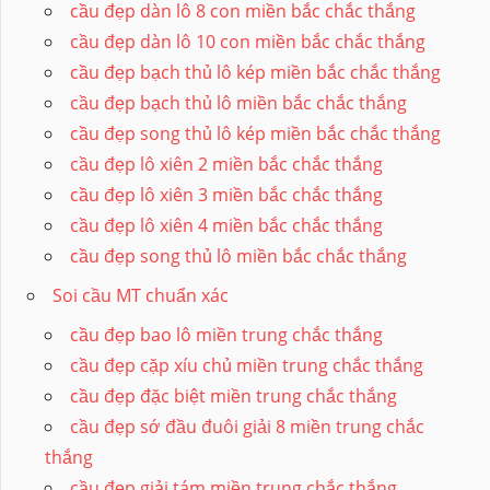
cầu đẹp dàn lô 8 con miền bắc chắc thắng
cầu đẹp dàn lô 10 con miền bắc chắc thắng
cầu đẹp bạch thủ lô kép miền bắc chắc thắng
cầu đẹp bạch thủ lô miền bắc chắc thắng
cầu đẹp song thủ lô kép miền bắc chắc thắng
cầu đẹp lô xiên 2 miền bắc chắc thắng
cầu đẹp lô xiên 3 miền bắc chắc thắng
cầu đẹp lô xiên 4 miền bắc chắc thắng
cầu đẹp song thủ lô miền bắc chắc thắng
Soi cầu MT chuẩn xác
cầu đẹp bao lô miền trung chắc thắng
cầu đẹp cặp xíu chủ miền trung chắc thắng
cầu đẹp đặc biệt miền trung chắc thắng
cầu đẹp sớ đầu đuôi giải 8 miền trung chắc
thắng
cầu đẹp giải tám miền trung chắc thắng