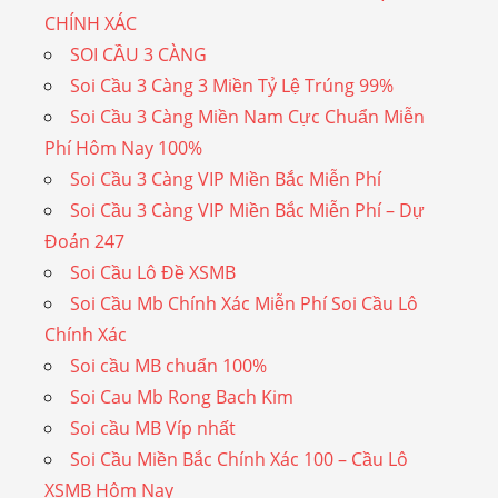
CHÍNH XÁC
SOI CẦU 3 CÀNG
Soi Cầu 3 Càng 3 Miền Tỷ Lệ Trúng 99%
Soi Cầu 3 Càng Miền Nam Cực Chuẩn Miễn
Phí Hôm Nay 100%
Soi Cầu 3 Càng VIP Miền Bắc Miễn Phí
Soi Cầu 3 Càng VIP Miền Bắc Miễn Phí – Dự
Đoán 247
Soi Cầu Lô Đề XSMB
Soi Cầu Mb Chính Xác Miễn Phí Soi Cầu Lô
Chính Xác
Soi cầu MB chuẩn 100%
Soi Cau Mb Rong Bach Kim
Soi cầu MB Víp nhất
Soi Cầu Miền Bắc Chính Xác 100 – Cầu Lô
XSMB Hôm Nay