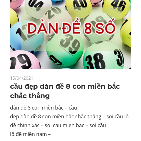
15/04/2021
cầu đẹp dàn đề 8 con miền bắc
chắc thắng
dàn đề 8 con miền bắc – cầu
đẹp dàn đề 8 con miền bắc chắc thắng – soi cầu lô
đề chính xác – soi cau mien bac – soi cầu
lô đề miền nam –