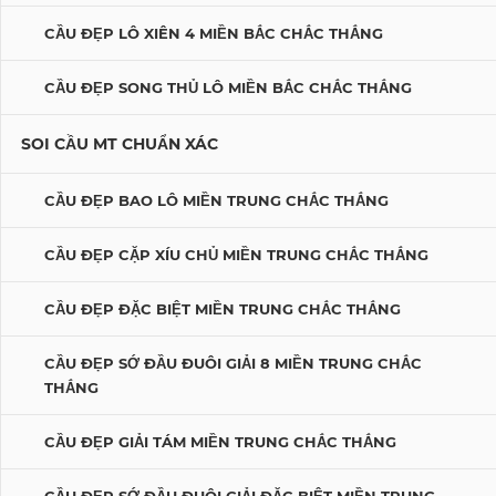
CẦU ĐẸP LÔ XIÊN 4 MIỀN BẮC CHẮC THẮNG
CẦU ĐẸP SONG THỦ LÔ MIỀN BẮC CHẮC THẮNG
SOI CẦU MT CHUẨN XÁC
CẦU ĐẸP BAO LÔ MIỀN TRUNG CHẮC THẮNG
CẦU ĐẸP CẶP XÍU CHỦ MIỀN TRUNG CHẮC THẮNG
CẦU ĐẸP ĐẶC BIỆT MIỀN TRUNG CHẮC THẮNG
CẦU ĐẸP SỚ ĐẦU ĐUÔI GIẢI 8 MIỀN TRUNG CHẮC
THẮNG
CẦU ĐẸP GIẢI TÁM MIỀN TRUNG CHẮC THẮNG