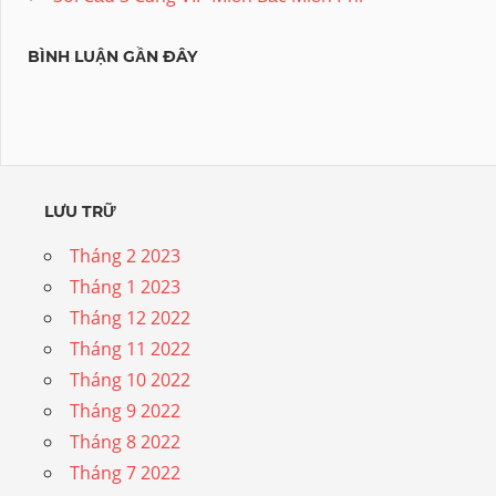
BÌNH LUẬN GẦN ĐÂY
LƯU TRỮ
Tháng 2 2023
Tháng 1 2023
Tháng 12 2022
Tháng 11 2022
Tháng 10 2022
Tháng 9 2022
Tháng 8 2022
Tháng 7 2022