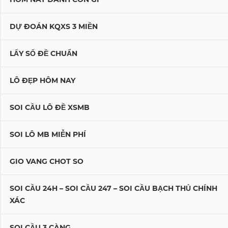
DỰ ĐOÁN KQXS 3 MIỀN
LẤY SỐ ĐỀ CHUẨN
LÔ ĐẸP HÔM NAY
SOI CẦU LÔ ĐỀ XSMB
SOI LÔ MB MIỄN PHÍ
GIO VANG CHOT SO
SOI CẦU 24H – SOI CẦU 247 – SOI CẦU BẠCH THỦ CHÍNH
XÁC
SOI CẦU 3 CÀNG