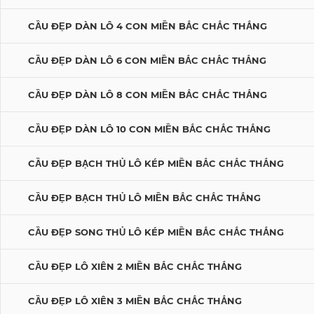
CẦU ĐẸP DÀN LÔ 4 CON MIỀN BẮC CHẮC THẮNG
CẦU ĐẸP DÀN LÔ 6 CON MIỀN BẮC CHẮC THẮNG
CẦU ĐẸP DÀN LÔ 8 CON MIỀN BẮC CHẮC THẮNG
CẦU ĐẸP DÀN LÔ 10 CON MIỀN BẮC CHẮC THẮNG
CẦU ĐẸP BẠCH THỦ LÔ KÉP MIỀN BẮC CHẮC THẮNG
CẦU ĐẸP BẠCH THỦ LÔ MIỀN BẮC CHẮC THẮNG
CẦU ĐẸP SONG THỦ LÔ KÉP MIỀN BẮC CHẮC THẮNG
CẦU ĐẸP LÔ XIÊN 2 MIỀN BẮC CHẮC THẮNG
CẦU ĐẸP LÔ XIÊN 3 MIỀN BẮC CHẮC THẮNG