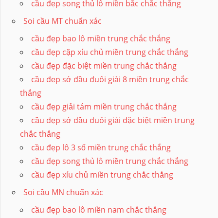
cầu đẹp song thủ lô miền bắc chắc thắng
Soi cầu MT chuẩn xác
cầu đẹp bao lô miền trung chắc thắng
cầu đẹp cặp xíu chủ miền trung chắc thắng
cầu đẹp đặc biệt miền trung chắc thắng
cầu đẹp sớ đầu đuôi giải 8 miền trung chắc
thắng
cầu đẹp giải tám miền trung chắc thắng
cầu đẹp sớ đầu đuôi giải đặc biệt miền trung
chắc thắng
cầu đẹp lô 3 số miền trung chắc thắng
cầu đẹp song thủ lô miền trung chắc thắng
cầu đẹp xíu chủ miền trung chắc thắng
Soi cầu MN chuẩn xác
cầu đẹp bao lô miền nam chắc thắng