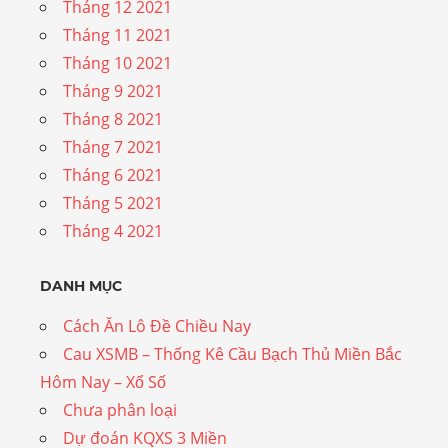
Tháng 12 2021
Tháng 11 2021
Tháng 10 2021
Tháng 9 2021
Tháng 8 2021
Tháng 7 2021
Tháng 6 2021
Tháng 5 2021
Tháng 4 2021
DANH MỤC
Cách Ăn Lô Đề Chiều Nay
Cau XSMB – Thống Kê Cầu Bạch Thủ Miền Bắc
Hôm Nay – Xổ Số
Chưa phân loại
Dự đoán KQXS 3 Miền