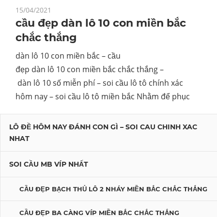
15/04/2021
cầu đẹp dàn lô 10 con miền bắc
chắc thắng
dàn lô 10 con miền bắc – cầu
đẹp dàn lô 10 con miền bắc chắc thắng –
dàn lô 10 số miễn phí – soi cầu lô tô chính xác
hôm nay – soi cầu lô tô miền bắc Nhằm để phục
LÔ ĐỀ HÔM NAY ĐÁNH CON GÌ – SOI CAU CHINH XAC
NHAT
SOI CẦU MB VÍP NHẤT
CẦU ĐẸP BẠCH THỦ LÔ 2 NHÁY MIỀN BẮC CHẮC THẮNG
CẦU ĐẸP BA CÀNG VÍP MIỀN BẮC CHẮC THẮNG