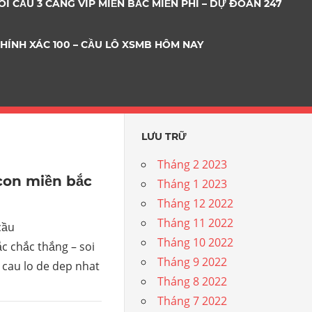
OI CẦU 3 CÀNG VIP MIỀN BẮC MIỄN PHÍ – DỰ ĐOÁN 247
CHÍNH XÁC 100 – CẦU LÔ XSMB HÔM NAY
LƯU TRỮ
Tháng 2 2023
con miền bắc
Tháng 1 2023
Tháng 12 2022
Tháng 11 2022
cầu
Tháng 10 2022
c chắc thắng – soi
Tháng 9 2022
 cau lo de dep nhat
Tháng 8 2022
Tháng 7 2022