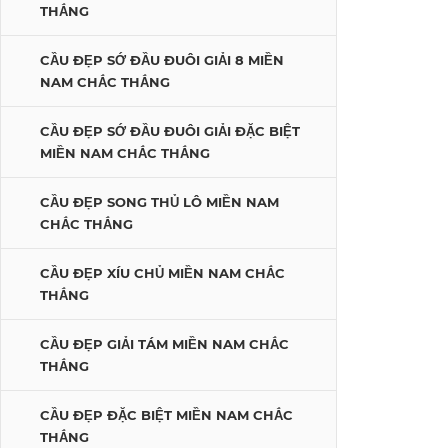
THẮNG
CẦU ĐẸP SỚ ĐẦU ĐUÔI GIẢI 8 MIỀN
NAM CHẮC THẮNG
CẦU ĐẸP SỚ ĐẦU ĐUÔI GIẢI ĐẶC BIỆT
MIỀN NAM CHẮC THẮNG
CẦU ĐẸP SONG THỦ LÔ MIỀN NAM
CHẮC THẮNG
CẦU ĐẸP XÍU CHỦ MIỀN NAM CHẮC
THẮNG
CẦU ĐẸP GIẢI TÁM MIỀN NAM CHẮC
THẮNG
CẦU ĐẸP ĐẶC BIỆT MIỀN NAM CHẮC
THẮNG