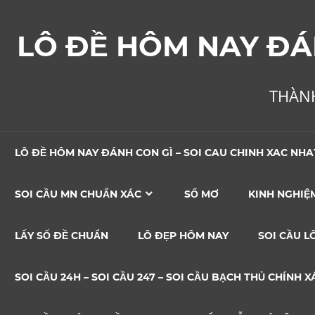
Skip
to
LÔ ĐỀ HÔM NAY ĐÁN
content
THÀNH
LÔ ĐỀ HÔM NAY ĐÁNH CON GÌ – SOI CAU CHINH XAC NHA
SOI CẦU MN CHUẨN XÁC
SỔ MƠ
KINH NGHIỆ
LẤY SỐ ĐỀ CHUẨN
LÔ ĐẸP HÔM NAY
SOI CẦU L
SOI CẦU 24H – SOI CẦU 247 – SOI CẦU BẠCH THỦ CHÍNH X