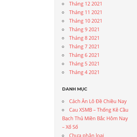
Tháng 12 2021
Tháng 11 2021
Tháng 10 2021
Tháng 9 2021
Tháng 8 2021
Tháng 7 2021
Tháng 6 2021
Tháng 5 2021
Tháng 4 2021
DANH MỤC
Cách Ăn Lô Đề Chiều Nay
Cau XSMB – Thống Kê Cầu
Bạch Thủ Miền Bắc Hôm Nay
– Xổ Số
Chưa phân loại