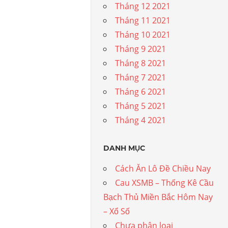
Tháng 12 2021
Tháng 11 2021
Tháng 10 2021
Tháng 9 2021
Tháng 8 2021
Tháng 7 2021
Tháng 6 2021
Tháng 5 2021
Tháng 4 2021
DANH MỤC
Cách Ăn Lô Đề Chiều Nay
Cau XSMB – Thống Kê Cầu
Bạch Thủ Miền Bắc Hôm Nay
– Xổ Số
Chưa phân loại