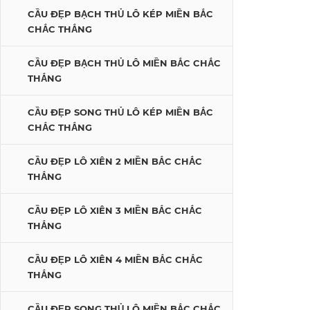
CẦU ĐẸP BẠCH THỦ LÔ KÉP MIỀN BẮC
CHẮC THẮNG
CẦU ĐẸP BẠCH THỦ LÔ MIỀN BẮC CHẮC
THẮNG
CẦU ĐẸP SONG THỦ LÔ KÉP MIỀN BẮC
CHẮC THẮNG
CẦU ĐẸP LÔ XIÊN 2 MIỀN BẮC CHẮC
THẮNG
CẦU ĐẸP LÔ XIÊN 3 MIỀN BẮC CHẮC
THẮNG
CẦU ĐẸP LÔ XIÊN 4 MIỀN BẮC CHẮC
THẮNG
CẦU ĐẸP SONG THỦ LÔ MIỀN BẮC CHẮC