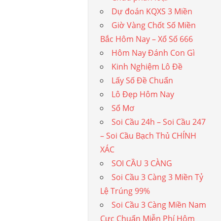
Dự đoán KQXS 3 Miền
Giờ Vàng Chốt Số Miền
Bắc Hôm Nay – Xổ Số 666
Hôm Nay Đánh Con Gì
Kinh Nghiệm Lô Đề
Lấy Số Đề Chuẩn
Lô Đẹp Hôm Nay
Sổ Mơ
Soi Cầu 24h – Soi Cầu 247
– Soi Cầu Bạch Thủ CHÍNH
XÁC
SOI CẦU 3 CÀNG
Soi Cầu 3 Càng 3 Miền Tỷ
Lệ Trúng 99%
Soi Cầu 3 Càng Miền Nam
Cực Chuẩn Miễn Phí Hôm