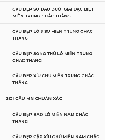
CẦU ĐẸP SỚ ĐẦU ĐUÔI GIẢI ĐẶC BIỆT
MIỀN TRUNG CHẮC THẮNG
CẦU ĐẸP LÔ 3 SỐ MIỀN TRUNG CHẮC
THẮNG
CẦU ĐẸP SONG THỦ LÔ MIỀN TRUNG
CHẮC THẮNG
CẦU ĐẸP XÍU CHỦ MIỀN TRUNG CHẮC
THẮNG
SOI CẦU MN CHUẨN XÁC
CẦU ĐẸP BAO LÔ MIỀN NAM CHẮC
THẮNG
CẦU ĐẸP CẶP XÍU CHỦ MIỀN NAM CHẮC