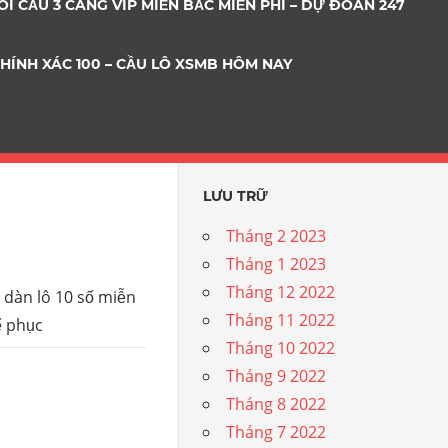
OI CẦU 3 CÀNG VIP MIỀN BẮC MIỄN PHÍ – DỰ ĐOÁN 247
CHÍNH XÁC 100 – CẦU LÔ XSMB HÔM NAY
LƯU TRỮ
Tháng 2 2023
Tháng 1 2023
Tháng 12 2022
 dàn lô 10 số miễn
Tháng 11 2022
ể phục
Tháng 10 2022
Tháng 9 2022
Tháng 8 2022
Tháng 7 2022