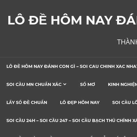
Skip
to
LÔ ĐỀ HÔM NAY ĐÁN
content
THÀNH
LÔ ĐỀ HÔM NAY ĐÁNH CON GÌ – SOI CAU CHINH XAC NHA
SOI CẦU MN CHUẨN XÁC
SỔ MƠ
KINH NGHIỆ
LẤY SỐ ĐỀ CHUẨN
LÔ ĐẸP HÔM NAY
SOI CẦU L
SOI CẦU 24H – SOI CẦU 247 – SOI CẦU BẠCH THỦ CHÍNH X