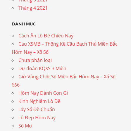
Tháng 4 2021
DANH MỤC
Cách Ăn Lô Đề Chiều Nay
Cau XSMB – Thống Kê Cầu Bạch Thủ Miền Bắc
Hôm Nay – Xổ Số
Chưa phân loại
Dự đoán KQXS 3 Miền
Giờ Vàng Chốt Số Miền Bắc Hôm Nay – Xổ Số
666
Hôm Nay Đánh Con Gì
Kinh Nghiệm Lô Đề
Lấy Số Đề Chuẩn
Lô Đẹp Hôm Nay
Sổ Mơ