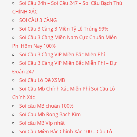
Soi Cầu 24h – Soi Cầu 247 – Soi Cầu Bạch Thủ
CHÍNH XÁC
SOI CẦU 3 CÀNG
Soi Cầu 3 Càng 3 Miền Tỷ Lệ Trúng 99%
Soi Cầu 3 Càng Miền Nam Cực Chuẩn Miễn
Phí Hôm Nay 100%
Soi Cầu 3 Càng VIP Miền Bắc Miễn Phí
Soi Cầu 3 Càng VIP Miền Bắc Miễn Phí – Dự
Đoán 247
Soi Cầu Lô Đề XSMB
Soi Cầu Mb Chính Xác Miễn Phí Soi Cầu Lô
Chính Xác
Soi cầu MB chuẩn 100%
Soi Cau Mb Rong Bach Kim
Soi cầu MB Víp nhất
Soi Cầu Miền Bắc Chính Xác 100 – Cầu Lô