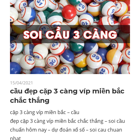
15/04/2021
cầu đẹp cặp 3 càng víp miền bắc
chắc thắng
cặp 3 càng víp miền bắc – cầu
đẹp cặp 3 càng víp miền bắc chắc thắng – soi cầu
chuẩn hôm nay – dự đoán xổ số – soi cau chuan
nhat