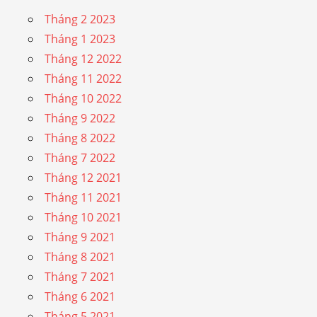
Tháng 2 2023
Tháng 1 2023
Tháng 12 2022
Tháng 11 2022
Tháng 10 2022
Tháng 9 2022
Tháng 8 2022
Tháng 7 2022
Tháng 12 2021
Tháng 11 2021
Tháng 10 2021
Tháng 9 2021
Tháng 8 2021
Tháng 7 2021
Tháng 6 2021
Tháng 5 2021