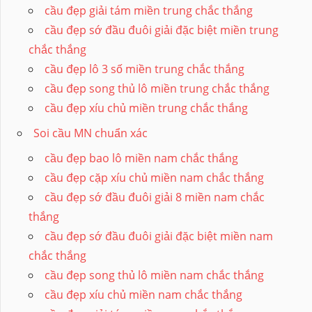
cầu đẹp giải tám miền trung chắc thắng
cầu đẹp sớ đầu đuôi giải đặc biệt miền trung
chắc thắng
cầu đẹp lô 3 số miền trung chắc thắng
cầu đẹp song thủ lô miền trung chắc thắng
cầu đẹp xíu chủ miền trung chắc thắng
Soi cầu MN chuẩn xác
cầu đẹp bao lô miền nam chắc thắng
cầu đẹp cặp xíu chủ miền nam chắc thắng
cầu đẹp sớ đầu đuôi giải 8 miền nam chắc
thắng
cầu đẹp sớ đầu đuôi giải đặc biệt miền nam
chắc thắng
cầu đẹp song thủ lô miền nam chắc thắng
cầu đẹp xíu chủ miền nam chắc thắng