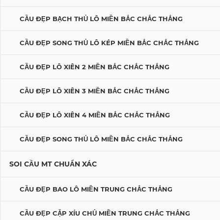
CẦU ĐẸP BẠCH THỦ LÔ MIỀN BẮC CHẮC THẮNG
CẦU ĐẸP SONG THỦ LÔ KÉP MIỀN BẮC CHẮC THẮNG
CẦU ĐẸP LÔ XIÊN 2 MIỀN BẮC CHẮC THẮNG
CẦU ĐẸP LÔ XIÊN 3 MIỀN BẮC CHẮC THẮNG
CẦU ĐẸP LÔ XIÊN 4 MIỀN BẮC CHẮC THẮNG
CẦU ĐẸP SONG THỦ LÔ MIỀN BẮC CHẮC THẮNG
SOI CẦU MT CHUẨN XÁC
CẦU ĐẸP BAO LÔ MIỀN TRUNG CHẮC THẮNG
CẦU ĐẸP CẶP XÍU CHỦ MIỀN TRUNG CHẮC THẮNG