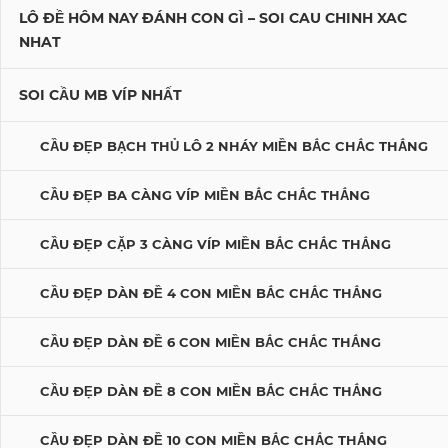
LÔ ĐỀ HÔM NAY ĐÁNH CON GÌ – SOI CAU CHINH XAC
NHAT
SOI CẦU MB VÍP NHẤT
CẦU ĐẸP BẠCH THỦ LÔ 2 NHÁY MIỀN BẮC CHẮC THẮNG
CẦU ĐẸP BA CÀNG VÍP MIỀN BẮC CHẮC THẮNG
CẦU ĐẸP CẶP 3 CÀNG VÍP MIỀN BẮC CHẮC THẮNG
CẦU ĐẸP DÀN ĐỀ 4 CON MIỀN BẮC CHẮC THẮNG
CẦU ĐẸP DÀN ĐỀ 6 CON MIỀN BẮC CHẮC THẮNG
CẦU ĐẸP DÀN ĐỀ 8 CON MIỀN BẮC CHẮC THẮNG
CẦU ĐẸP DÀN ĐỀ 10 CON MIỀN BẮC CHẮC THẮNG