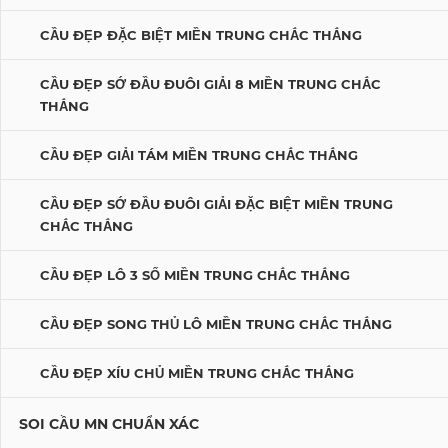
CẦU ĐẸP ĐẶC BIỆT MIỀN TRUNG CHẮC THẮNG
CẦU ĐẸP SỚ ĐẦU ĐUÔI GIẢI 8 MIỀN TRUNG CHẮC
THẮNG
CẦU ĐẸP GIẢI TÁM MIỀN TRUNG CHẮC THẮNG
CẦU ĐẸP SỚ ĐẦU ĐUÔI GIẢI ĐẶC BIỆT MIỀN TRUNG
CHẮC THẮNG
CẦU ĐẸP LÔ 3 SỐ MIỀN TRUNG CHẮC THẮNG
CẦU ĐẸP SONG THỦ LÔ MIỀN TRUNG CHẮC THẮNG
CẦU ĐẸP XÍU CHỦ MIỀN TRUNG CHẮC THẮNG
SOI CẦU MN CHUẨN XÁC