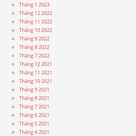
Tháng 1 2023
Tháng 12 2022
Tháng 11 2022
Tháng 10 2022
Tháng 9 2022
Tháng 8 2022
Tháng 7 2022
Tháng 12 2021
Tháng 11 2021
Tháng 10 2021
Tháng 9 2021
Tháng 8 2021
Tháng 7 2021
Tháng 6 2021
Tháng 5 2021
Tháng 4 2021