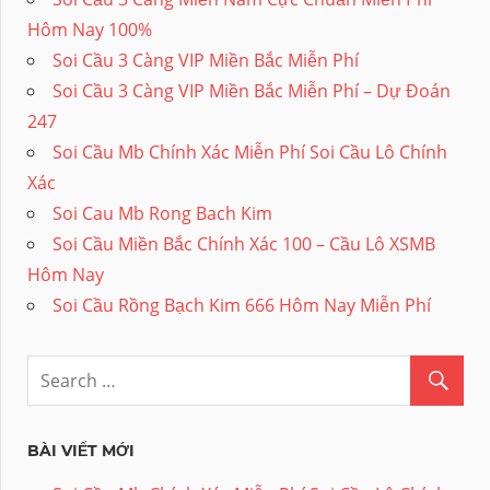
Hôm Nay 100%
Soi Cầu 3 Càng VIP Miền Bắc Miễn Phí
Soi Cầu 3 Càng VIP Miền Bắc Miễn Phí – Dự Đoán
247
Soi Cầu Mb Chính Xác Miễn Phí Soi Cầu Lô Chính
Xác
Soi Cau Mb Rong Bach Kim
Soi Cầu Miền Bắc Chính Xác 100 – Cầu Lô XSMB
Hôm Nay
Soi Cầu Rồng Bạch Kim 666 Hôm Nay Miễn Phí
BÀI VIẾT MỚI