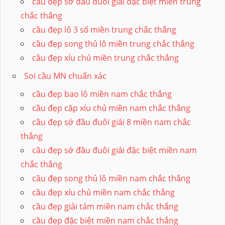
cầu đẹp sớ đầu đuôi giải đặc biệt miền trung
chắc thắng
cầu đẹp lô 3 số miền trung chắc thắng
cầu đẹp song thủ lô miền trung chắc thắng
cầu đẹp xíu chủ miền trung chắc thắng
Soi cầu MN chuẩn xác
cầu đẹp bao lô miền nam chắc thắng
cầu đẹp cặp xíu chủ miền nam chắc thắng
cầu đẹp sớ đầu đuôi giải 8 miền nam chắc
thắng
cầu đẹp sớ đầu đuôi giải đặc biệt miền nam
chắc thắng
cầu đẹp song thủ lô miền nam chắc thắng
cầu đẹp xíu chủ miền nam chắc thắng
cầu đẹp giải tám miền nam chắc thắng
cầu đẹp đặc biệt miền nam chắc thắng