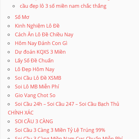
cầu đẹp lô 3 số miền nam chắc thắng
Sổ Mơ
Kinh Nghiệm Lô Đề
Cách Ăn Lô Đề Chiều Nay
Hôm Nay Đánh Con Gì
Dự đoán KQXS 3 Miền
Lấy Số Đề Chuẩn
Lô Đẹp Hôm Nay
Soi Cầu Lô Đề XSMB
Soi Lô MB Miễn Phí
Gio Vang Chot So
Soi Cầu 24h – Soi Cầu 247 – Soi Cầu Bạch Thủ
CHÍNH XÁC
SOI CẦU 3 CÀNG
Soi Cầu 3 Càng 3 Miền Tỷ Lệ Trúng 99%
Soi Cầu 3 Càng Miền Nam Cực Chuẩn Miễn Phí