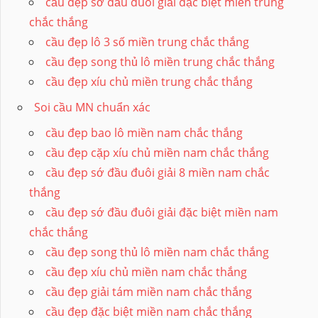
cầu đẹp sớ đầu đuôi giải đặc biệt miền trung
chắc thắng
cầu đẹp lô 3 số miền trung chắc thắng
cầu đẹp song thủ lô miền trung chắc thắng
cầu đẹp xíu chủ miền trung chắc thắng
Soi cầu MN chuẩn xác
cầu đẹp bao lô miền nam chắc thắng
cầu đẹp cặp xíu chủ miền nam chắc thắng
cầu đẹp sớ đầu đuôi giải 8 miền nam chắc
thắng
cầu đẹp sớ đầu đuôi giải đặc biệt miền nam
chắc thắng
cầu đẹp song thủ lô miền nam chắc thắng
cầu đẹp xíu chủ miền nam chắc thắng
cầu đẹp giải tám miền nam chắc thắng
cầu đẹp đặc biệt miền nam chắc thắng