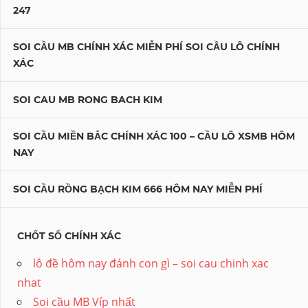
247
SOI CẦU MB CHÍNH XÁC MIỄN PHÍ SOI CẦU LÔ CHÍNH
XÁC
SOI CAU MB RONG BACH KIM
SOI CẦU MIỀN BẮC CHÍNH XÁC 100 – CẦU LÔ XSMB HÔM
NAY
SOI CẦU RỒNG BẠCH KIM 666 HÔM NAY MIỄN PHÍ
CHỐT SỐ CHÍNH XÁC
lô đề hôm nay đánh con gì – soi cau chinh xac
nhat
Soi cầu MB Víp nhất