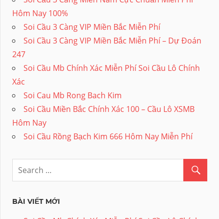
Hôm Nay 100%
Soi Cầu 3 Càng VIP Miền Bắc Miễn Phí
Soi Cầu 3 Càng VIP Miền Bắc Miễn Phí – Dự Đoán
247
Soi Cầu Mb Chính Xác Miễn Phí Soi Cầu Lô Chính
Xác
Soi Cau Mb Rong Bach Kim
Soi Cầu Miền Bắc Chính Xác 100 – Cầu Lô XSMB
Hôm Nay
Soi Cầu Rồng Bạch Kim 666 Hôm Nay Miễn Phí
BÀI VIẾT MỚI