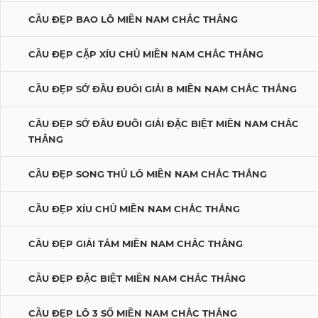
CẦU ĐẸP BAO LÔ MIỀN NAM CHẮC THẮNG
CẦU ĐẸP CẶP XÍU CHỦ MIỀN NAM CHẮC THẮNG
CẦU ĐẸP SỚ ĐẦU ĐUÔI GIẢI 8 MIỀN NAM CHẮC THẮNG
CẦU ĐẸP SỚ ĐẦU ĐUÔI GIẢI ĐẶC BIỆT MIỀN NAM CHẮC
THẮNG
CẦU ĐẸP SONG THỦ LÔ MIỀN NAM CHẮC THẮNG
CẦU ĐẸP XÍU CHỦ MIỀN NAM CHẮC THẮNG
CẦU ĐẸP GIẢI TÁM MIỀN NAM CHẮC THẮNG
CẦU ĐẸP ĐẶC BIỆT MIỀN NAM CHẮC THẮNG
CẦU ĐẸP LÔ 3 SỐ MIỀN NAM CHẮC THẮNG