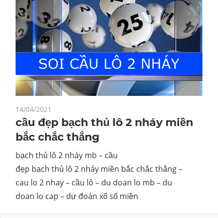
14/04/2021
cầu đẹp bạch thủ lô 2 nháy miền
bắc chắc thắng
bạch thủ lô 2 nháy mb – cầu
đẹp bạch thủ lô 2 nháy miền bắc chắc thắng –
cau lo 2 nhay – cầu lô – du doan lo mb – du
doan lo cap – dự đoán xổ số miền