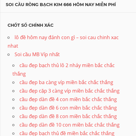
SOI CẦU RỒNG BẠCH KIM 666 HÔM NAY MIỄN PHÍ
CHỐT SỐ CHÍNH XÁC
lô đề hôm nay đánh con gì – soi cau chinh xac
nhat
Soi cầu MB Víp nhất
cầu đẹp bạch thủ lô 2 nháy miền bắc chắc
thắng
cầu đẹp ba càng víp miền bắc chắc thắng
cầu đẹp cặp 3 càng víp miền bắc chắc thắng
cầu đẹp dàn đề 4 con miền bắc chắc thắng
cầu đẹp dàn đề 6 con miền bắc chắc thắng
cầu đẹp dàn đề 8 con miền bắc chắc thắng
cầu đẹp dàn đề 10 con miền bắc chắc thắng
cầu đẹp bạch thủ đề miền bắc chắc thắng