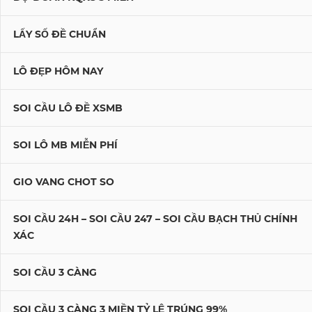
LẤY SỐ ĐỀ CHUẨN
LÔ ĐẸP HÔM NAY
SOI CẦU LÔ ĐỀ XSMB
SOI LÔ MB MIỄN PHÍ
GIO VANG CHOT SO
SOI CẦU 24H – SOI CẦU 247 – SOI CẦU BẠCH THỦ CHÍNH
XÁC
SOI CẦU 3 CÀNG
SOI CẦU 3 CÀNG 3 MIỀN TỶ LỆ TRÚNG 99%