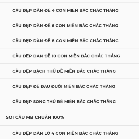
CẦU ĐẸP DÀN ĐỀ 4 CON MIỀN BẮC CHẮC THẮNG
CẦU ĐẸP DÀN ĐỀ 6 CON MIỀN BẮC CHẮC THẮNG
CẦU ĐẸP DÀN ĐỀ 8 CON MIỀN BẮC CHẮC THẮNG
CẦU ĐẸP DÀN ĐỀ 10 CON MIỀN BẮC CHẮC THẮNG
CẦU ĐẸP BẠCH THỦ ĐỀ MIỀN BẮC CHẮC THẮNG
CẦU ĐẸP ĐỀ ĐẦU ĐUÔI MIỀN BẮC CHẮC THẮNG
CẦU ĐẸP SONG THỦ ĐỀ MIỀN BẮC CHẮC THẮNG
SOI CẦU MB CHUẨN 100%
CẦU ĐẸP DÀN LÔ 4 CON MIỀN BẮC CHẮC THẮNG