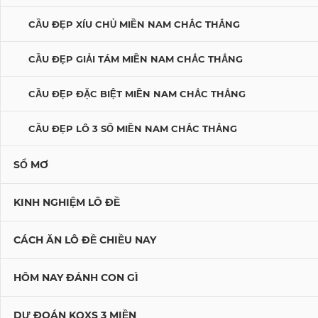
CẦU ĐẸP XÍU CHỦ MIỀN NAM CHẮC THẮNG
CẦU ĐẸP GIẢI TÁM MIỀN NAM CHẮC THẮNG
CẦU ĐẸP ĐẶC BIỆT MIỀN NAM CHẮC THẮNG
CẦU ĐẸP LÔ 3 SỐ MIỀN NAM CHẮC THẮNG
SỔ MƠ
KINH NGHIỆM LÔ ĐỀ
CÁCH ĂN LÔ ĐỀ CHIỀU NAY
HÔM NAY ĐÁNH CON GÌ
DỰ ĐOÁN KQXS 3 MIỀN