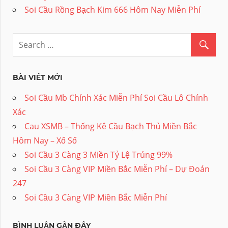
Soi Cầu Rồng Bạch Kim 666 Hôm Nay Miễn Phí
BÀI VIẾT MỚI
Soi Cầu Mb Chính Xác Miễn Phí Soi Cầu Lô Chính
Xác
Cau XSMB – Thống Kê Cầu Bạch Thủ Miền Bắc
Hôm Nay – Xổ Số
Soi Cầu 3 Càng 3 Miền Tỷ Lệ Trúng 99%
Soi Cầu 3 Càng VIP Miền Bắc Miễn Phí – Dự Đoán
247
Soi Cầu 3 Càng VIP Miền Bắc Miễn Phí
BÌNH LUẬN GẦN ĐÂY