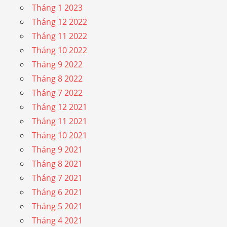
Tháng 1 2023
Tháng 12 2022
Tháng 11 2022
Tháng 10 2022
Tháng 9 2022
Tháng 8 2022
Tháng 7 2022
Tháng 12 2021
Tháng 11 2021
Tháng 10 2021
Tháng 9 2021
Tháng 8 2021
Tháng 7 2021
Tháng 6 2021
Tháng 5 2021
Tháng 4 2021