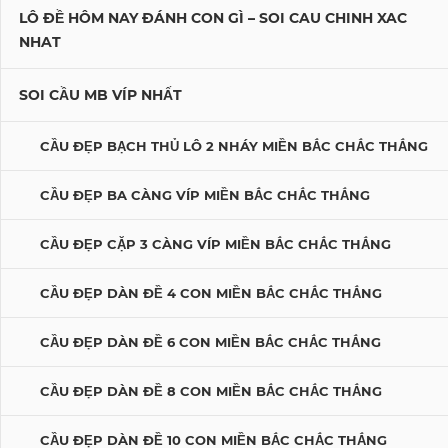
LÔ ĐỀ HÔM NAY ĐÁNH CON GÌ – SOI CAU CHINH XAC
NHAT
SOI CẦU MB VÍP NHẤT
CẦU ĐẸP BẠCH THỦ LÔ 2 NHÁY MIỀN BẮC CHẮC THẮNG
CẦU ĐẸP BA CÀNG VÍP MIỀN BẮC CHẮC THẮNG
CẦU ĐẸP CẶP 3 CÀNG VÍP MIỀN BẮC CHẮC THẮNG
CẦU ĐẸP DÀN ĐỀ 4 CON MIỀN BẮC CHẮC THẮNG
CẦU ĐẸP DÀN ĐỀ 6 CON MIỀN BẮC CHẮC THẮNG
CẦU ĐẸP DÀN ĐỀ 8 CON MIỀN BẮC CHẮC THẮNG
CẦU ĐẸP DÀN ĐỀ 10 CON MIỀN BẮC CHẮC THẮNG