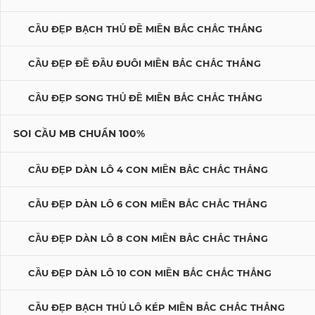
CẦU ĐẸP BẠCH THỦ ĐỀ MIỀN BẮC CHẮC THẮNG
CẦU ĐẸP ĐỀ ĐẦU ĐUÔI MIỀN BẮC CHẮC THẮNG
CẦU ĐẸP SONG THỦ ĐỀ MIỀN BẮC CHẮC THẮNG
SOI CẦU MB CHUẨN 100%
CẦU ĐẸP DÀN LÔ 4 CON MIỀN BẮC CHẮC THẮNG
CẦU ĐẸP DÀN LÔ 6 CON MIỀN BẮC CHẮC THẮNG
CẦU ĐẸP DÀN LÔ 8 CON MIỀN BẮC CHẮC THẮNG
CẦU ĐẸP DÀN LÔ 10 CON MIỀN BẮC CHẮC THẮNG
CẦU ĐẸP BẠCH THỦ LÔ KÉP MIỀN BẮC CHẮC THẮNG