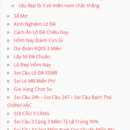
cầu đẹp lô 3 số miền nam chắc thắng
Sổ Mơ
Kinh Nghiệm Lô Đề
Cách Ăn Lô Đề Chiều Nay
Hôm Nay Đánh Con Gì
Dự đoán KQXS 3 Miền
Lấy Số Đề Chuẩn
Lô Đẹp Hôm Nay
Soi Cầu Lô Đề XSMB
Soi Lô MB Miễn Phí
Gio Vang Chot So
Soi Cầu 24h – Soi Cầu 247 – Soi Cầu Bạch Thủ
CHÍNH XÁC
SOI CẦU 3 CÀNG
Soi Cầu 3 Càng 3 Miền Tỷ Lệ Trúng 99%
Soi Cầu 3 Càng Miền Nam Cực Chuẩn Miễn Phí