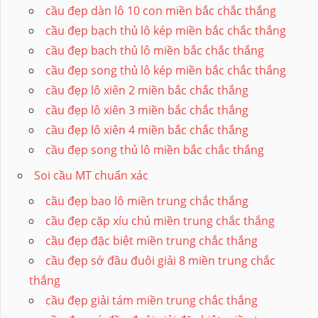
cầu đẹp dàn lô 10 con miền bắc chắc thắng
cầu đẹp bạch thủ lô kép miền bắc chắc thắng
cầu đẹp bạch thủ lô miền bắc chắc thắng
cầu đẹp song thủ lô kép miền bắc chắc thắng
cầu đẹp lô xiên 2 miền bắc chắc thắng
cầu đẹp lô xiên 3 miền bắc chắc thắng
cầu đẹp lô xiên 4 miền bắc chắc thắng
cầu đẹp song thủ lô miền bắc chắc thắng
Soi cầu MT chuẩn xác
cầu đẹp bao lô miền trung chắc thắng
cầu đẹp cặp xíu chủ miền trung chắc thắng
cầu đẹp đặc biệt miền trung chắc thắng
cầu đẹp sớ đầu đuôi giải 8 miền trung chắc
thắng
cầu đẹp giải tám miền trung chắc thắng