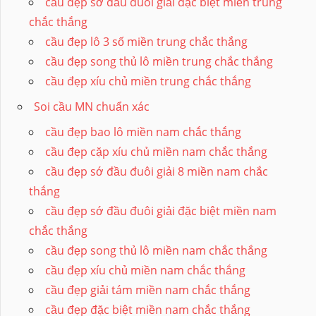
cầu đẹp sớ đầu đuôi giải đặc biệt miền trung
chắc thắng
cầu đẹp lô 3 số miền trung chắc thắng
cầu đẹp song thủ lô miền trung chắc thắng
cầu đẹp xíu chủ miền trung chắc thắng
Soi cầu MN chuẩn xác
cầu đẹp bao lô miền nam chắc thắng
cầu đẹp cặp xíu chủ miền nam chắc thắng
cầu đẹp sớ đầu đuôi giải 8 miền nam chắc
thắng
cầu đẹp sớ đầu đuôi giải đặc biệt miền nam
chắc thắng
cầu đẹp song thủ lô miền nam chắc thắng
cầu đẹp xíu chủ miền nam chắc thắng
cầu đẹp giải tám miền nam chắc thắng
cầu đẹp đặc biệt miền nam chắc thắng