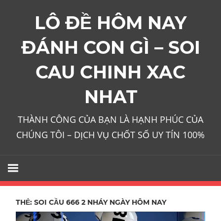
Skip
LÔ ĐỀ HÔM NAY
to
content
ĐÁNH CON GÌ – SOI
CAU CHINH XAC
NHAT
THÀNH CÔNG CỦA BẠN LÀ HẠNH PHÚC CỦA
CHÚNG TÔI – DỊCH VỤ CHỐT SỐ UY TÍN 100%
THẺ:
SOI CẦU 666 2 NHÁY NGÀY HÔM NAY