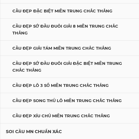
CẦU ĐẸP ĐẶC BIỆT MIỀN TRUNG CHẮC THẮNG
CẦU ĐẸP SỚ ĐẦU ĐUÔI GIẢI 8 MIỀN TRUNG CHẮC
THẮNG
CẦU ĐẸP GIẢI TÁM MIỀN TRUNG CHẮC THẮNG
CẦU ĐẸP SỚ ĐẦU ĐUÔI GIẢI ĐẶC BIỆT MIỀN TRUNG
CHẮC THẮNG
CẦU ĐẸP LÔ 3 SỐ MIỀN TRUNG CHẮC THẮNG
CẦU ĐẸP SONG THỦ LÔ MIỀN TRUNG CHẮC THẮNG
CẦU ĐẸP XÍU CHỦ MIỀN TRUNG CHẮC THẮNG
SOI CẦU MN CHUẨN XÁC