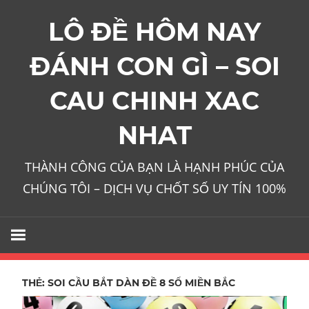
Skip
LÔ ĐỀ HÔM NAY
to
content
ĐÁNH CON GÌ – SOI
CAU CHINH XAC
NHAT
THÀNH CÔNG CỦA BẠN LÀ HẠNH PHÚC CỦA
CHÚNG TÔI – DỊCH VỤ CHỐT SỐ UY TÍN 100%
THẺ:
SOI CẦU BẮT DÀN ĐỀ 8 SỐ MIỀN BẮC