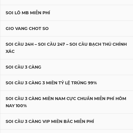
SOI LÔ MB MIỄN PHÍ
GIO VANG CHOT SO
SOI CẦU 24H – SOI CẦU 247 – SOI CẦU BẠCH THỦ CHÍNH
XÁC
SOI CẦU 3 CÀNG
SOI CẦU 3 CÀNG 3 MIỀN TỶ LỆ TRÚNG 99%
SOI CẦU 3 CÀNG MIỀN NAM CỰC CHUẨN MIỄN PHÍ HÔM
NAY 100%
SOI CẦU 3 CÀNG VIP MIỀN BẮC MIỄN PHÍ