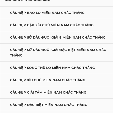
CẦU ĐẸP BAO LÔ MIỀN NAM CHẮC THẮNG
CẦU ĐẸP CẶP XÍU CHỦ MIỀN NAM CHẮC THẮNG
CẦU ĐẸP SỚ ĐẦU ĐUÔI GIẢI 8 MIỀN NAM CHẮC THẮNG
CẦU ĐẸP SỚ ĐẦU ĐUÔI GIẢI ĐẶC BIỆT MIỀN NAM CHẮC
THẮNG
CẦU ĐẸP SONG THỦ LÔ MIỀN NAM CHẮC THẮNG
CẦU ĐẸP XÍU CHỦ MIỀN NAM CHẮC THẮNG
CẦU ĐẸP GIẢI TÁM MIỀN NAM CHẮC THẮNG
CẦU ĐẸP ĐẶC BIỆT MIỀN NAM CHẮC THẮNG