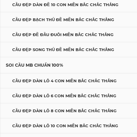
CẦU ĐẸP DÀN ĐỀ 10 CON MIỀN BẮC CHẮC THẮNG
CẦU ĐẸP BẠCH THỦ ĐỀ MIỀN BẮC CHẮC THẮNG
CẦU ĐẸP ĐỀ ĐẦU ĐUÔI MIỀN BẮC CHẮC THẮNG
CẦU ĐẸP SONG THỦ ĐỀ MIỀN BẮC CHẮC THẮNG
SOI CẦU MB CHUẨN 100%
CẦU ĐẸP DÀN LÔ 4 CON MIỀN BẮC CHẮC THẮNG
CẦU ĐẸP DÀN LÔ 6 CON MIỀN BẮC CHẮC THẮNG
CẦU ĐẸP DÀN LÔ 8 CON MIỀN BẮC CHẮC THẮNG
CẦU ĐẸP DÀN LÔ 10 CON MIỀN BẮC CHẮC THẮNG