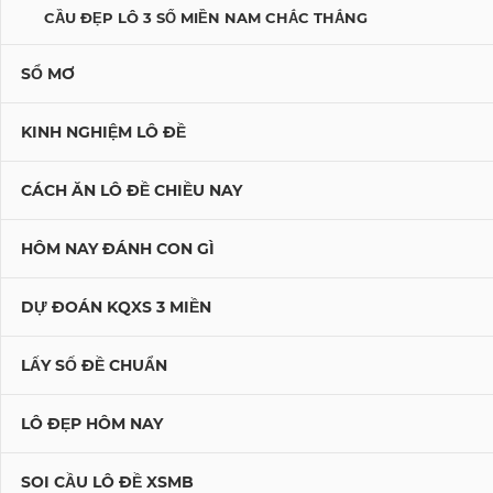
CẦU ĐẸP LÔ 3 SỐ MIỀN NAM CHẮC THẮNG
SỔ MƠ
KINH NGHIỆM LÔ ĐỀ
CÁCH ĂN LÔ ĐỀ CHIỀU NAY
HÔM NAY ĐÁNH CON GÌ
DỰ ĐOÁN KQXS 3 MIỀN
LẤY SỐ ĐỀ CHUẨN
LÔ ĐẸP HÔM NAY
SOI CẦU LÔ ĐỀ XSMB