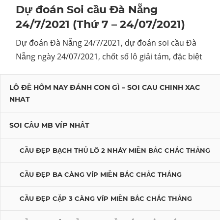
Dự đoán Soi cầu Đà Nẵng
24/7/2021 (Thứ 7 – 24/07/2021)
Dự đoán Đà Nẵng 24/7/2021, dự đoán soi cầu Đà
Nẵng ngày 24/07/2021, chốt số lô giải tám, đặc biệt
LÔ ĐỀ HÔM NAY ĐÁNH CON GÌ – SOI CAU CHINH XAC
NHAT
SOI CẦU MB VÍP NHẤT
CẦU ĐẸP BẠCH THỦ LÔ 2 NHÁY MIỀN BẮC CHẮC THẮNG
CẦU ĐẸP BA CÀNG VÍP MIỀN BẮC CHẮC THẮNG
CẦU ĐẸP CẶP 3 CÀNG VÍP MIỀN BẮC CHẮC THẮNG