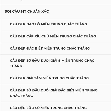
SOI CẦU MT CHUẨN XÁC
CẦU ĐẸP BAO LÔ MIỀN TRUNG CHẮC THẮNG
CẦU ĐẸP CẶP XÍU CHỦ MIỀN TRUNG CHẮC THẮNG
CẦU ĐẸP ĐẶC BIỆT MIỀN TRUNG CHẮC THẮNG
CẦU ĐẸP SỚ ĐẦU ĐUÔI GIẢI 8 MIỀN TRUNG CHẮC
THẮNG
CẦU ĐẸP GIẢI TÁM MIỀN TRUNG CHẮC THẮNG
CẦU ĐẸP SỚ ĐẦU ĐUÔI GIẢI ĐẶC BIỆT MIỀN TRUNG
CHẮC THẮNG
CẦU ĐẸP LÔ 3 SỐ MIỀN TRUNG CHẮC THẮNG