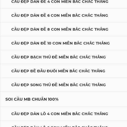
CẦU ĐẸP DÀN ĐỀ 4 CON MIỀN BẮC CHẮC THẮNG
CẦU ĐẸP DÀN ĐỀ 6 CON MIỀN BẮC CHẮC THẮNG
CẦU ĐẸP DÀN ĐỀ 8 CON MIỀN BẮC CHẮC THẮNG
CẦU ĐẸP DÀN ĐỀ 10 CON MIỀN BẮC CHẮC THẮNG
CẦU ĐẸP BẠCH THỦ ĐỀ MIỀN BẮC CHẮC THẮNG
CẦU ĐẸP ĐỀ ĐẦU ĐUÔI MIỀN BẮC CHẮC THẮNG
CẦU ĐẸP SONG THỦ ĐỀ MIỀN BẮC CHẮC THẮNG
SOI CẦU MB CHUẨN 100%
CẦU ĐẸP DÀN LÔ 4 CON MIỀN BẮC CHẮC THẮNG