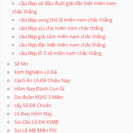
cầu đẹp sớ đầu đuôi giải đặc biệt miền nam
chắc thắng
cầu đẹp song thủ lô miền nam chắc thắng
cầu đẹp xíu chủ miền nam chắc thắng
cầu đẹp giải tám miền nam chắc thắng
cầu đẹp đặc biệt miền nam chắc thắng
cầu đẹp lô 3 số miền nam chắc thắng
Sổ Mơ
Kinh Nghiệm Lô Đề
Cách Ăn Lô Đề Chiều Nay
Hôm Nay Đánh Con Gì
Dự đoán KQXS 3 Miền
Lấy Số Đề Chuẩn
Lô Đẹp Hôm Nay
Soi Cầu Lô Đề XSMB
Soi Lô MB Miễn Phí