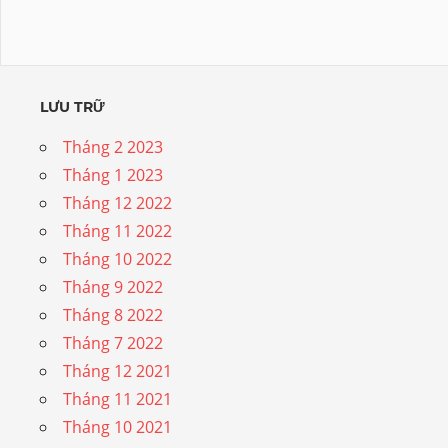
LƯU TRỮ
Tháng 2 2023
Tháng 1 2023
Tháng 12 2022
Tháng 11 2022
Tháng 10 2022
Tháng 9 2022
Tháng 8 2022
Tháng 7 2022
Tháng 12 2021
Tháng 11 2021
Tháng 10 2021