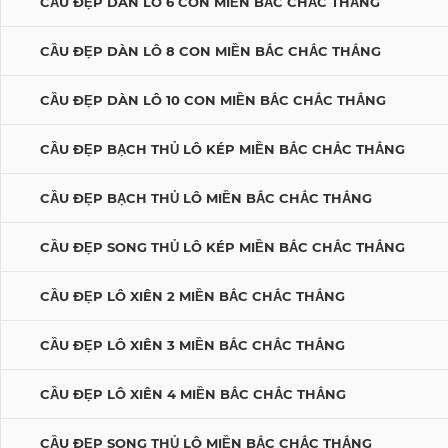
CẦU ĐẸP DÀN LÔ 6 CON MIỀN BẮC CHẮC THẮNG
CẦU ĐẸP DÀN LÔ 8 CON MIỀN BẮC CHẮC THẮNG
CẦU ĐẸP DÀN LÔ 10 CON MIỀN BẮC CHẮC THẮNG
CẦU ĐẸP BẠCH THỦ LÔ KÉP MIỀN BẮC CHẮC THẮNG
CẦU ĐẸP BẠCH THỦ LÔ MIỀN BẮC CHẮC THẮNG
CẦU ĐẸP SONG THỦ LÔ KÉP MIỀN BẮC CHẮC THẮNG
CẦU ĐẸP LÔ XIÊN 2 MIỀN BẮC CHẮC THẮNG
CẦU ĐẸP LÔ XIÊN 3 MIỀN BẮC CHẮC THẮNG
CẦU ĐẸP LÔ XIÊN 4 MIỀN BẮC CHẮC THẮNG
CẦU ĐẸP SONG THỦ LÔ MIỀN BẮC CHẮC THẮNG