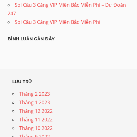
Soi Cầu 3 Càng VIP Miền Bắc Miễn Phí – Dự Đoán
247
Soi Cầu 3 Càng VIP Miền Bắc Miễn Phí
BÌNH LUẬN GẦN ĐÂY
LƯU TRỮ
Tháng 2 2023
Tháng 1 2023
Tháng 12 2022
Tháng 11 2022
Tháng 10 2022
Tháng 9 2022