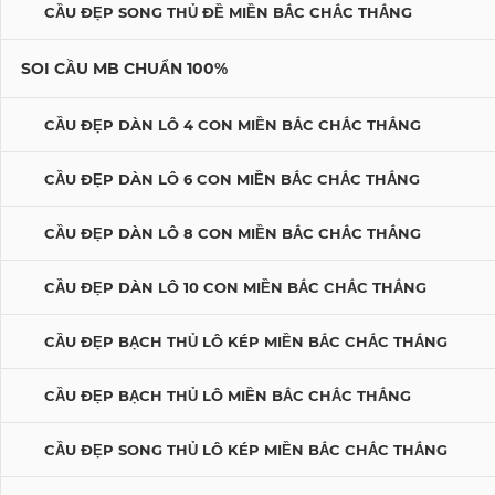
CẦU ĐẸP SONG THỦ ĐỀ MIỀN BẮC CHẮC THẮNG
SOI CẦU MB CHUẨN 100%
CẦU ĐẸP DÀN LÔ 4 CON MIỀN BẮC CHẮC THẮNG
CẦU ĐẸP DÀN LÔ 6 CON MIỀN BẮC CHẮC THẮNG
CẦU ĐẸP DÀN LÔ 8 CON MIỀN BẮC CHẮC THẮNG
CẦU ĐẸP DÀN LÔ 10 CON MIỀN BẮC CHẮC THẮNG
CẦU ĐẸP BẠCH THỦ LÔ KÉP MIỀN BẮC CHẮC THẮNG
CẦU ĐẸP BẠCH THỦ LÔ MIỀN BẮC CHẮC THẮNG
CẦU ĐẸP SONG THỦ LÔ KÉP MIỀN BẮC CHẮC THẮNG