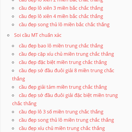
cầu đẹp lô xiên 3 miền bắc chắc thắng
cầu đẹp lô xiên 4 miền bắc chắc thắng
cầu đẹp song thủ lô miền bắc chắc thắng
Soi cầu MT chuẩn xác
cầu đẹp bao lô miền trung chắc thắng
cầu đẹp cặp xíu chủ miền trung chắc thắng
cầu đẹp đặc biệt miền trung chắc thắng
cầu đẹp sớ đầu đuôi giải 8 miền trung chắc
thắng
cầu đẹp giải tám miền trung chắc thắng
cầu đẹp sớ đầu đuôi giải đặc biệt miền trung
chắc thắng
cầu đẹp lô 3 số miền trung chắc thắng
cầu đẹp song thủ lô miền trung chắc thắng
cầu đẹp xíu chủ miền trung chắc thắng