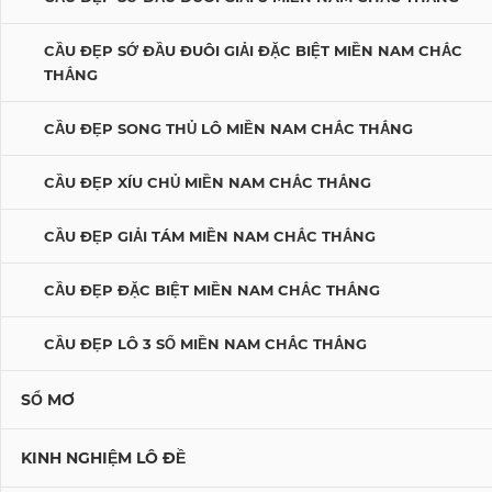
CẦU ĐẸP SỚ ĐẦU ĐUÔI GIẢI ĐẶC BIỆT MIỀN NAM CHẮC
THẮNG
CẦU ĐẸP SONG THỦ LÔ MIỀN NAM CHẮC THẮNG
CẦU ĐẸP XÍU CHỦ MIỀN NAM CHẮC THẮNG
CẦU ĐẸP GIẢI TÁM MIỀN NAM CHẮC THẮNG
CẦU ĐẸP ĐẶC BIỆT MIỀN NAM CHẮC THẮNG
CẦU ĐẸP LÔ 3 SỐ MIỀN NAM CHẮC THẮNG
SỔ MƠ
KINH NGHIỆM LÔ ĐỀ