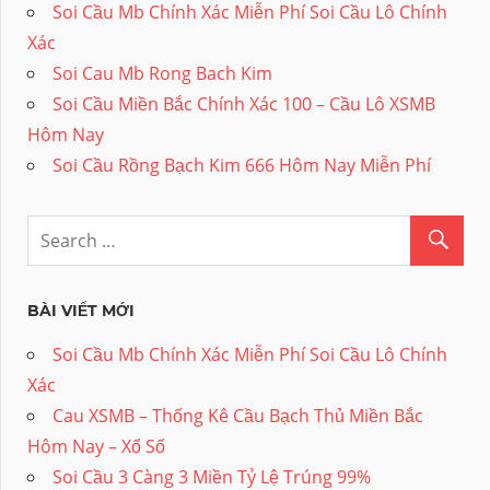
Soi Cầu Mb Chính Xác Miễn Phí Soi Cầu Lô Chính
Xác
Soi Cau Mb Rong Bach Kim
Soi Cầu Miền Bắc Chính Xác 100 – Cầu Lô XSMB
Hôm Nay
Soi Cầu Rồng Bạch Kim 666 Hôm Nay Miễn Phí
BÀI VIẾT MỚI
Soi Cầu Mb Chính Xác Miễn Phí Soi Cầu Lô Chính
Xác
Cau XSMB – Thống Kê Cầu Bạch Thủ Miền Bắc
Hôm Nay – Xổ Số
Soi Cầu 3 Càng 3 Miền Tỷ Lệ Trúng 99%