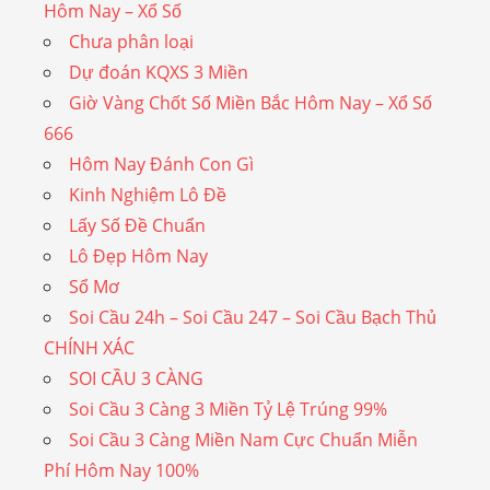
Hôm Nay – Xổ Số
Chưa phân loại
Dự đoán KQXS 3 Miền
Giờ Vàng Chốt Số Miền Bắc Hôm Nay – Xổ Số
666
Hôm Nay Đánh Con Gì
Kinh Nghiệm Lô Đề
Lấy Số Đề Chuẩn
Lô Đẹp Hôm Nay
Sổ Mơ
Soi Cầu 24h – Soi Cầu 247 – Soi Cầu Bạch Thủ
CHÍNH XÁC
SOI CẦU 3 CÀNG
Soi Cầu 3 Càng 3 Miền Tỷ Lệ Trúng 99%
Soi Cầu 3 Càng Miền Nam Cực Chuẩn Miễn
Phí Hôm Nay 100%