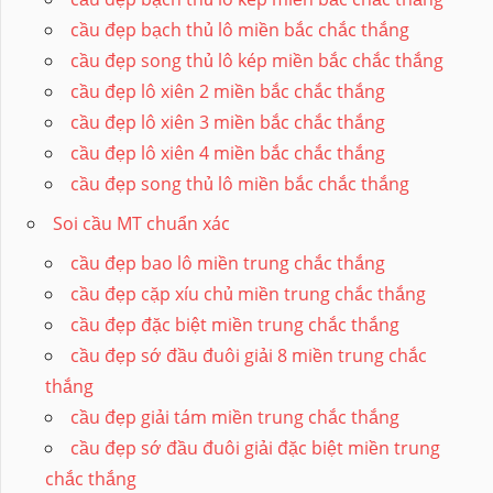
cầu đẹp bạch thủ lô miền bắc chắc thắng
cầu đẹp song thủ lô kép miền bắc chắc thắng
cầu đẹp lô xiên 2 miền bắc chắc thắng
cầu đẹp lô xiên 3 miền bắc chắc thắng
cầu đẹp lô xiên 4 miền bắc chắc thắng
cầu đẹp song thủ lô miền bắc chắc thắng
Soi cầu MT chuẩn xác
cầu đẹp bao lô miền trung chắc thắng
cầu đẹp cặp xíu chủ miền trung chắc thắng
cầu đẹp đặc biệt miền trung chắc thắng
cầu đẹp sớ đầu đuôi giải 8 miền trung chắc
thắng
cầu đẹp giải tám miền trung chắc thắng
cầu đẹp sớ đầu đuôi giải đặc biệt miền trung
chắc thắng