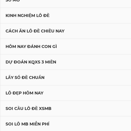
SỔ MƠ
KINH NGHIỆM LÔ ĐỀ
CÁCH ĂN LÔ ĐỀ CHIỀU NAY
HÔM NAY ĐÁNH CON GÌ
DỰ ĐOÁN KQXS 3 MIỀN
LẤY SỐ ĐỀ CHUẨN
LÔ ĐẸP HÔM NAY
SOI CẦU LÔ ĐỀ XSMB
SOI LÔ MB MIỄN PHÍ