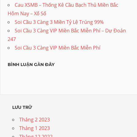
Cau XSMB – Thống Kê Cầu Bạch Thủ Miền Bắc
Hôm Nay – Xổ Số
Soi Cầu 3 Càng 3 Miền Tỷ Lệ Trúng 99%
Soi Cầu 3 Càng VIP Miền Bắc Miễn Phí – Dự Đoán
247
Soi Cầu 3 Càng VIP Miền Bắc Miễn Phí
BÌNH LUẬN GẦN ĐÂY
LƯU TRỮ
Tháng 2 2023
Tháng 1 2023
Tháng 12 2022