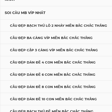
SOI CẦU MB VÍP NHẤT
CẦU ĐẸP BẠCH THỦ LÔ 2 NHÁY MIỀN BẮC CHẮC THẮNG
CẦU ĐẸP BA CÀNG VÍP MIỀN BẮC CHẮC THẮNG
CẦU ĐẸP CẶP 3 CÀNG VÍP MIỀN BẮC CHẮC THẮNG
CẦU ĐẸP DÀN ĐỀ 4 CON MIỀN BẮC CHẮC THẮNG
CẦU ĐẸP DÀN ĐỀ 6 CON MIỀN BẮC CHẮC THẮNG
CẦU ĐẸP DÀN ĐỀ 8 CON MIỀN BẮC CHẮC THẮNG
CẦU ĐẸP DÀN ĐỀ 10 CON MIỀN BẮC CHẮC THẮNG
CẦU ĐẸP BẠCH THỦ ĐỀ MIỀN BẮC CHẮC THẮNG