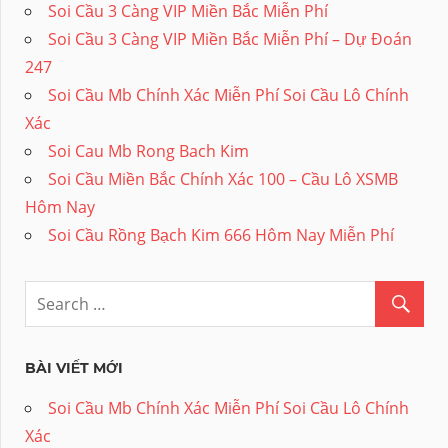
Soi Cầu 3 Càng VIP Miền Bắc Miễn Phí
Soi Cầu 3 Càng VIP Miền Bắc Miễn Phí – Dự Đoán
247
Soi Cầu Mb Chính Xác Miễn Phí Soi Cầu Lô Chính
Xác
Soi Cau Mb Rong Bach Kim
Soi Cầu Miền Bắc Chính Xác 100 – Cầu Lô XSMB
Hôm Nay
Soi Cầu Rồng Bạch Kim 666 Hôm Nay Miễn Phí
BÀI VIẾT MỚI
Soi Cầu Mb Chính Xác Miễn Phí Soi Cầu Lô Chính
Xác