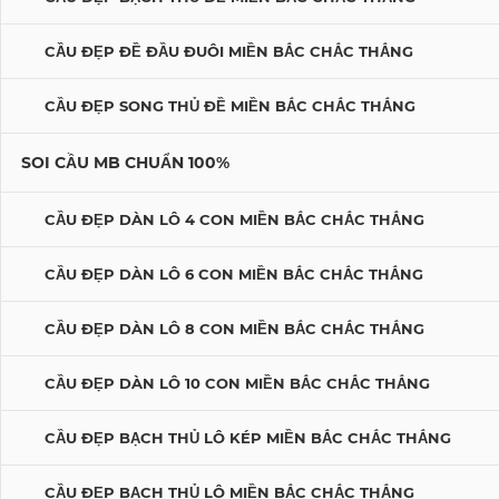
CẦU ĐẸP ĐỀ ĐẦU ĐUÔI MIỀN BẮC CHẮC THẮNG
CẦU ĐẸP SONG THỦ ĐỀ MIỀN BẮC CHẮC THẮNG
SOI CẦU MB CHUẨN 100%
CẦU ĐẸP DÀN LÔ 4 CON MIỀN BẮC CHẮC THẮNG
CẦU ĐẸP DÀN LÔ 6 CON MIỀN BẮC CHẮC THẮNG
CẦU ĐẸP DÀN LÔ 8 CON MIỀN BẮC CHẮC THẮNG
CẦU ĐẸP DÀN LÔ 10 CON MIỀN BẮC CHẮC THẮNG
CẦU ĐẸP BẠCH THỦ LÔ KÉP MIỀN BẮC CHẮC THẮNG
CẦU ĐẸP BẠCH THỦ LÔ MIỀN BẮC CHẮC THẮNG