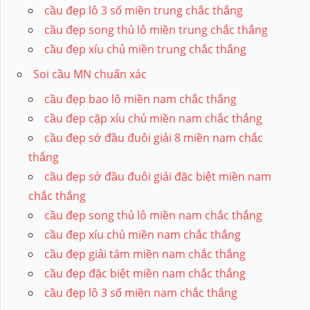
cầu đẹp lô 3 số miền trung chắc thắng
cầu đẹp song thủ lô miền trung chắc thắng
cầu đẹp xíu chủ miền trung chắc thắng
Soi cầu MN chuẩn xác
cầu đẹp bao lô miền nam chắc thắng
cầu đẹp cặp xíu chủ miền nam chắc thắng
cầu đẹp sớ đầu đuôi giải 8 miền nam chắc
thắng
cầu đẹp sớ đầu đuôi giải đặc biệt miền nam
chắc thắng
cầu đẹp song thủ lô miền nam chắc thắng
cầu đẹp xíu chủ miền nam chắc thắng
cầu đẹp giải tám miền nam chắc thắng
cầu đẹp đặc biệt miền nam chắc thắng
cầu đẹp lô 3 số miền nam chắc thắng