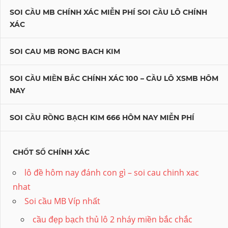
SOI CẦU MB CHÍNH XÁC MIỄN PHÍ SOI CẦU LÔ CHÍNH
XÁC
SOI CAU MB RONG BACH KIM
SOI CẦU MIỀN BẮC CHÍNH XÁC 100 – CẦU LÔ XSMB HÔM
NAY
SOI CẦU RỒNG BẠCH KIM 666 HÔM NAY MIỄN PHÍ
CHỐT SỐ CHÍNH XÁC
lô đề hôm nay đánh con gì – soi cau chinh xac
nhat
Soi cầu MB Víp nhất
cầu đẹp bạch thủ lô 2 nháy miền bắc chắc