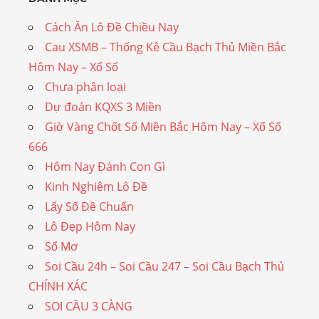
Cách Ăn Lô Đề Chiều Nay
Cau XSMB – Thống Kê Cầu Bạch Thủ Miền Bắc
Hôm Nay – Xổ Số
Chưa phân loại
Dự đoán KQXS 3 Miền
Giờ Vàng Chốt Số Miền Bắc Hôm Nay – Xổ Số
666
Hôm Nay Đánh Con Gì
Kinh Nghiệm Lô Đề
Lấy Số Đề Chuẩn
Lô Đẹp Hôm Nay
Sổ Mơ
Soi Cầu 24h – Soi Cầu 247 – Soi Cầu Bạch Thủ
CHÍNH XÁC
SOI CẦU 3 CÀNG