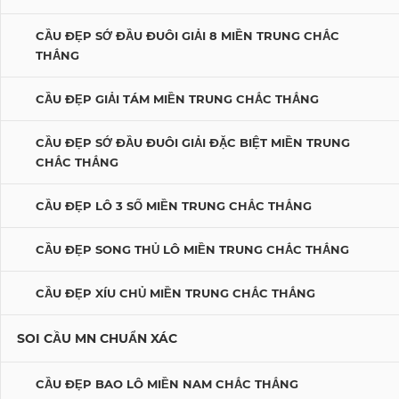
CẦU ĐẸP SỚ ĐẦU ĐUÔI GIẢI 8 MIỀN TRUNG CHẮC
THẮNG
CẦU ĐẸP GIẢI TÁM MIỀN TRUNG CHẮC THẮNG
CẦU ĐẸP SỚ ĐẦU ĐUÔI GIẢI ĐẶC BIỆT MIỀN TRUNG
CHẮC THẮNG
CẦU ĐẸP LÔ 3 SỐ MIỀN TRUNG CHẮC THẮNG
CẦU ĐẸP SONG THỦ LÔ MIỀN TRUNG CHẮC THẮNG
CẦU ĐẸP XÍU CHỦ MIỀN TRUNG CHẮC THẮNG
SOI CẦU MN CHUẨN XÁC
CẦU ĐẸP BAO LÔ MIỀN NAM CHẮC THẮNG