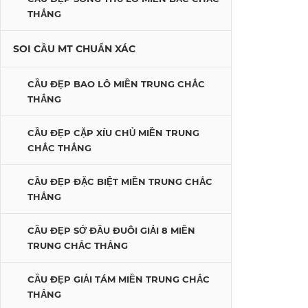
THẮNG
SOI CẦU MT CHUẨN XÁC
CẦU ĐẸP BAO LÔ MIỀN TRUNG CHẮC
THẮNG
CẦU ĐẸP CẶP XÍU CHỦ MIỀN TRUNG
CHẮC THẮNG
CẦU ĐẸP ĐẶC BIỆT MIỀN TRUNG CHẮC
THẮNG
CẦU ĐẸP SỚ ĐẦU ĐUÔI GIẢI 8 MIỀN
TRUNG CHẮC THẮNG
CẦU ĐẸP GIẢI TÁM MIỀN TRUNG CHẮC
THẮNG