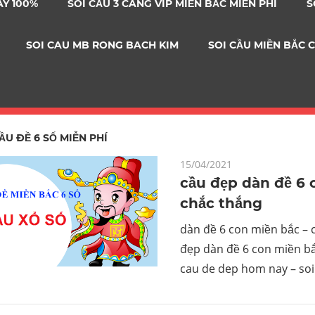
AY 100%
SOI CẦU 3 CÀNG VIP MIỀN BẮC MIỄN PHÍ
S
SOI CAU MB RONG BACH KIM
SOI CẦU MIỀN BẮC 
ẦU ĐỀ 6 SỐ MIỄN PHÍ
15/04/2021
cầu đẹp dàn đề 6 
chắc thắng
dàn đề 6 con miền bắc – 
đẹp dàn đề 6 con miền bắ
cau de dep hom nay – soi