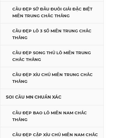
CẦU ĐẸP SỚ ĐẦU ĐUÔI GIẢI ĐẶC BIỆT
MIỀN TRUNG CHẮC THẮNG
CẦU ĐẸP LÔ 3 SỐ MIỀN TRUNG CHẮC
THẮNG
CẦU ĐẸP SONG THỦ LÔ MIỀN TRUNG
CHẮC THẮNG
CẦU ĐẸP XÍU CHỦ MIỀN TRUNG CHẮC
THẮNG
SOI CẦU MN CHUẨN XÁC
CẦU ĐẸP BAO LÔ MIỀN NAM CHẮC
THẮNG
CẦU ĐẸP CẶP XÍU CHỦ MIỀN NAM CHẮC