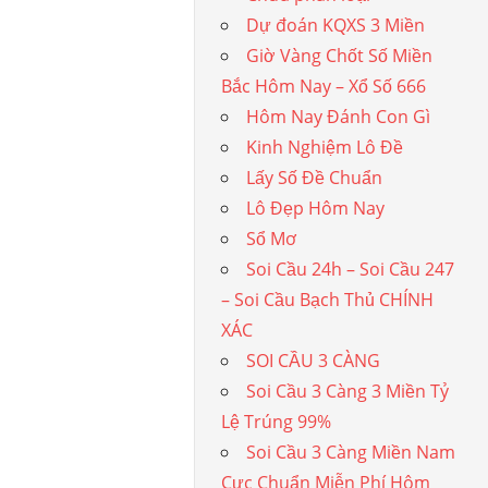
Dự đoán KQXS 3 Miền
Giờ Vàng Chốt Số Miền
Bắc Hôm Nay – Xổ Số 666
Hôm Nay Đánh Con Gì
Kinh Nghiệm Lô Đề
Lấy Số Đề Chuẩn
Lô Đẹp Hôm Nay
Sổ Mơ
Soi Cầu 24h – Soi Cầu 247
– Soi Cầu Bạch Thủ CHÍNH
XÁC
SOI CẦU 3 CÀNG
Soi Cầu 3 Càng 3 Miền Tỷ
Lệ Trúng 99%
Soi Cầu 3 Càng Miền Nam
Cực Chuẩn Miễn Phí Hôm