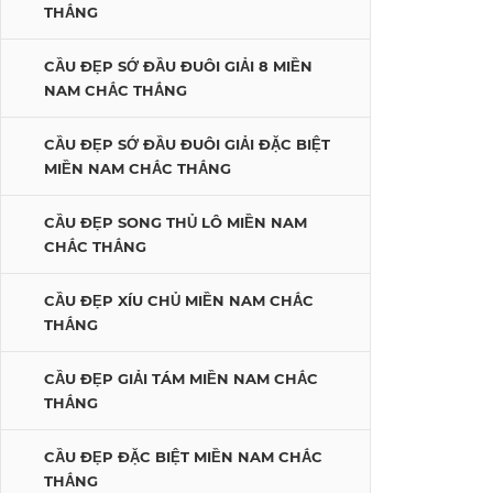
THẮNG
CẦU ĐẸP SỚ ĐẦU ĐUÔI GIẢI 8 MIỀN
NAM CHẮC THẮNG
CẦU ĐẸP SỚ ĐẦU ĐUÔI GIẢI ĐẶC BIỆT
MIỀN NAM CHẮC THẮNG
CẦU ĐẸP SONG THỦ LÔ MIỀN NAM
CHẮC THẮNG
CẦU ĐẸP XÍU CHỦ MIỀN NAM CHẮC
THẮNG
CẦU ĐẸP GIẢI TÁM MIỀN NAM CHẮC
THẮNG
CẦU ĐẸP ĐẶC BIỆT MIỀN NAM CHẮC
THẮNG