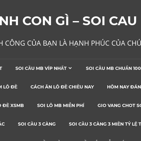
H CON GÌ – SOI CAU
 CÔNG CỦA BẠN LÀ HẠNH PHÚC CỦA CHÚNG
T
SOI CẦU MB VÍP NHẤT
SOI CẦU MB CHUẨN 10
M LÔ ĐỀ
CÁCH ĂN LÔ ĐỀ CHIỀU NAY
HÔM NAY ĐÁN
Ô ĐỀ XSMB
SOI LÔ MB MIỄN PHÍ
GIO VANG CHOT S
ÁC
SOI CẦU 3 CÀNG
SOI CẦU 3 CÀNG 3 MIỀN TỶ LỆ