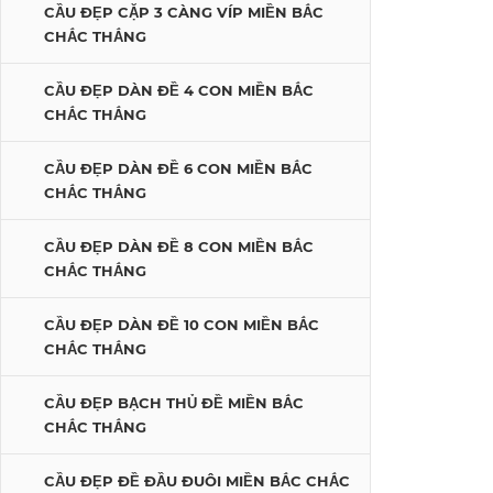
CẦU ĐẸP CẶP 3 CÀNG VÍP MIỀN BẮC
CHẮC THẮNG
CẦU ĐẸP DÀN ĐỀ 4 CON MIỀN BẮC
CHẮC THẮNG
CẦU ĐẸP DÀN ĐỀ 6 CON MIỀN BẮC
CHẮC THẮNG
CẦU ĐẸP DÀN ĐỀ 8 CON MIỀN BẮC
CHẮC THẮNG
CẦU ĐẸP DÀN ĐỀ 10 CON MIỀN BẮC
CHẮC THẮNG
CẦU ĐẸP BẠCH THỦ ĐỀ MIỀN BẮC
CHẮC THẮNG
CẦU ĐẸP ĐỀ ĐẦU ĐUÔI MIỀN BẮC CHẮC