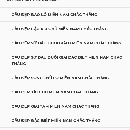
CẦU ĐẸP BAO LÔ MIỀN NAM CHẮC THẮNG
CẦU ĐẸP CẶP XÍU CHỦ MIỀN NAM CHẮC THẮNG
CẦU ĐẸP SỚ ĐẦU ĐUÔI GIẢI 8 MIỀN NAM CHẮC THẮNG
CẦU ĐẸP SỚ ĐẦU ĐUÔI GIẢI ĐẶC BIỆT MIỀN NAM CHẮC
THẮNG
CẦU ĐẸP SONG THỦ LÔ MIỀN NAM CHẮC THẮNG
CẦU ĐẸP XÍU CHỦ MIỀN NAM CHẮC THẮNG
CẦU ĐẸP GIẢI TÁM MIỀN NAM CHẮC THẮNG
CẦU ĐẸP ĐẶC BIỆT MIỀN NAM CHẮC THẮNG