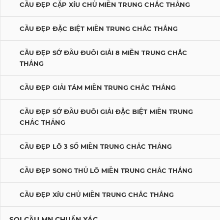
CẦU ĐẸP CẶP XÍU CHỦ MIỀN TRUNG CHẮC THẮNG
CẦU ĐẸP ĐẶC BIỆT MIỀN TRUNG CHẮC THẮNG
CẦU ĐẸP SỚ ĐẦU ĐUÔI GIẢI 8 MIỀN TRUNG CHẮC
THẮNG
CẦU ĐẸP GIẢI TÁM MIỀN TRUNG CHẮC THẮNG
CẦU ĐẸP SỚ ĐẦU ĐUÔI GIẢI ĐẶC BIỆT MIỀN TRUNG
CHẮC THẮNG
CẦU ĐẸP LÔ 3 SỐ MIỀN TRUNG CHẮC THẮNG
CẦU ĐẸP SONG THỦ LÔ MIỀN TRUNG CHẮC THẮNG
CẦU ĐẸP XÍU CHỦ MIỀN TRUNG CHẮC THẮNG
SOI CẦU MN CHUẨN XÁC