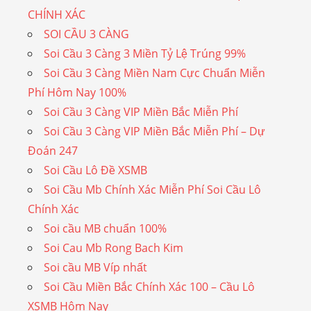
CHÍNH XÁC
SOI CẦU 3 CÀNG
Soi Cầu 3 Càng 3 Miền Tỷ Lệ Trúng 99%
Soi Cầu 3 Càng Miền Nam Cực Chuẩn Miễn
Phí Hôm Nay 100%
Soi Cầu 3 Càng VIP Miền Bắc Miễn Phí
Soi Cầu 3 Càng VIP Miền Bắc Miễn Phí – Dự
Đoán 247
Soi Cầu Lô Đề XSMB
Soi Cầu Mb Chính Xác Miễn Phí Soi Cầu Lô
Chính Xác
Soi cầu MB chuẩn 100%
Soi Cau Mb Rong Bach Kim
Soi cầu MB Víp nhất
Soi Cầu Miền Bắc Chính Xác 100 – Cầu Lô
XSMB Hôm Nay