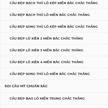
CẦU ĐẸP BẠCH THỦ LÔ KÉP MIỀN BẮC CHẮC THẮNG
CẦU ĐẸP BẠCH THỦ LÔ MIỀN BẮC CHẮC THẮNG
CẦU ĐẸP SONG THỦ LÔ KÉP MIỀN BẮC CHẮC THẮNG
CẦU ĐẸP LÔ XIÊN 2 MIỀN BẮC CHẮC THẮNG
CẦU ĐẸP LÔ XIÊN 3 MIỀN BẮC CHẮC THẮNG
CẦU ĐẸP LÔ XIÊN 4 MIỀN BẮC CHẮC THẮNG
CẦU ĐẸP SONG THỦ LÔ MIỀN BẮC CHẮC THẮNG
SOI CẦU MT CHUẨN XÁC
CẦU ĐẸP BAO LÔ MIỀN TRUNG CHẮC THẮNG