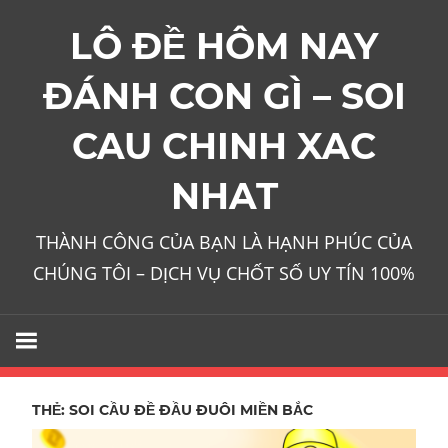
Skip
LÔ ĐỀ HÔM NAY
to
content
ĐÁNH CON GÌ – SOI
CAU CHINH XAC
NHAT
THÀNH CÔNG CỦA BẠN LÀ HẠNH PHÚC CỦA
CHÚNG TÔI – DỊCH VỤ CHỐT SỐ UY TÍN 100%
THẺ:
SOI CẦU ĐỀ ĐẦU ĐUÔI MIỀN BẮC