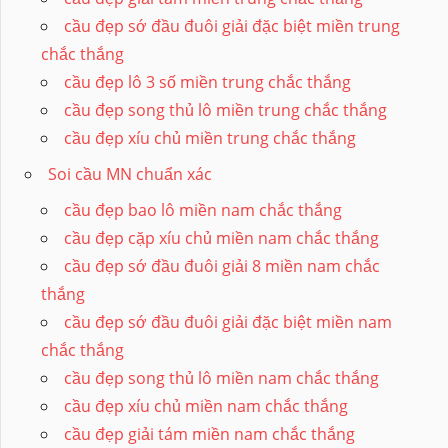
cầu đẹp sớ đầu đuôi giải đặc biệt miền trung
chắc thắng
cầu đẹp lô 3 số miền trung chắc thắng
cầu đẹp song thủ lô miền trung chắc thắng
cầu đẹp xíu chủ miền trung chắc thắng
Soi cầu MN chuẩn xác
cầu đẹp bao lô miền nam chắc thắng
cầu đẹp cặp xíu chủ miền nam chắc thắng
cầu đẹp sớ đầu đuôi giải 8 miền nam chắc
thắng
cầu đẹp sớ đầu đuôi giải đặc biệt miền nam
chắc thắng
cầu đẹp song thủ lô miền nam chắc thắng
cầu đẹp xíu chủ miền nam chắc thắng
cầu đẹp giải tám miền nam chắc thắng