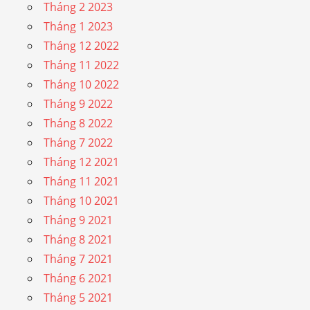
Tháng 2 2023
Tháng 1 2023
Tháng 12 2022
Tháng 11 2022
Tháng 10 2022
Tháng 9 2022
Tháng 8 2022
Tháng 7 2022
Tháng 12 2021
Tháng 11 2021
Tháng 10 2021
Tháng 9 2021
Tháng 8 2021
Tháng 7 2021
Tháng 6 2021
Tháng 5 2021