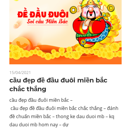
15/04/2021
cầu đẹp đề đầu đuôi miền bắc
chắc thắng
cầu đẹp đầu đuôi miền bắc –
cầu đẹp đề đầu đuôi miền bắc chắc thắng – đánh
đề chuẩn miền bắc – thong ke dau duoi mb – kq
dau duoi mb hom nay – dự