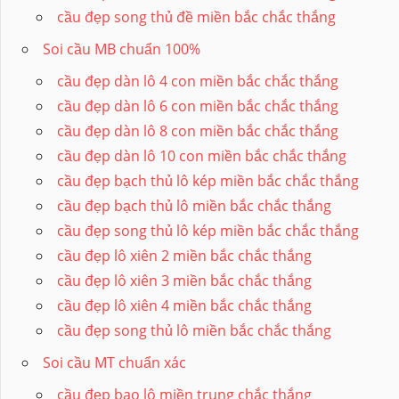
cầu đẹp song thủ đề miền bắc chắc thắng
Soi cầu MB chuẩn 100%
cầu đẹp dàn lô 4 con miền bắc chắc thắng
cầu đẹp dàn lô 6 con miền bắc chắc thắng
cầu đẹp dàn lô 8 con miền bắc chắc thắng
cầu đẹp dàn lô 10 con miền bắc chắc thắng
cầu đẹp bạch thủ lô kép miền bắc chắc thắng
cầu đẹp bạch thủ lô miền bắc chắc thắng
cầu đẹp song thủ lô kép miền bắc chắc thắng
cầu đẹp lô xiên 2 miền bắc chắc thắng
cầu đẹp lô xiên 3 miền bắc chắc thắng
cầu đẹp lô xiên 4 miền bắc chắc thắng
cầu đẹp song thủ lô miền bắc chắc thắng
Soi cầu MT chuẩn xác
cầu đẹp bao lô miền trung chắc thắng