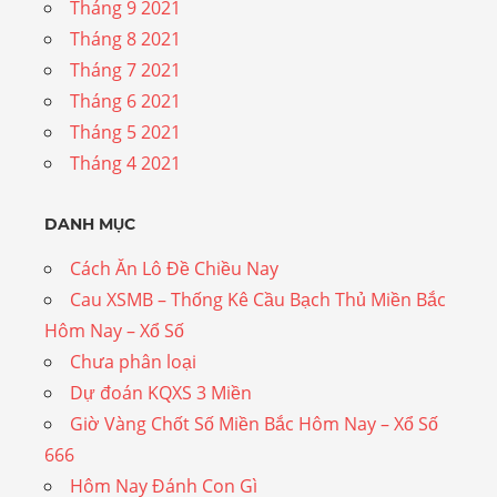
Tháng 9 2021
Tháng 8 2021
Tháng 7 2021
Tháng 6 2021
Tháng 5 2021
Tháng 4 2021
DANH MỤC
Cách Ăn Lô Đề Chiều Nay
Cau XSMB – Thống Kê Cầu Bạch Thủ Miền Bắc
Hôm Nay – Xổ Số
Chưa phân loại
Dự đoán KQXS 3 Miền
Giờ Vàng Chốt Số Miền Bắc Hôm Nay – Xổ Số
666
Hôm Nay Đánh Con Gì