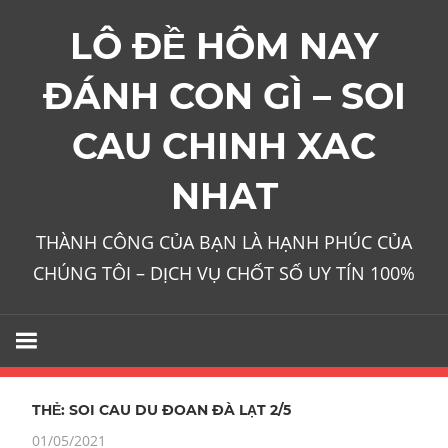
Skip
LÔ ĐỀ HÔM NAY
to
content
ĐÁNH CON GÌ – SOI
CAU CHINH XAC
NHAT
THÀNH CÔNG CỦA BẠN LÀ HẠNH PHÚC CỦA
CHÚNG TÔI – DỊCH VỤ CHỐT SỐ UY TÍN 100%
THẺ:
SOI CAU DU ĐOAN ĐÀ LẠT 2/5
01/05/2021