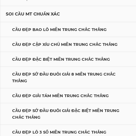
SOI CẦU MT CHUẨN XÁC
CẦU ĐẸP BAO LÔ MIỀN TRUNG CHẮC THẮNG
CẦU ĐẸP CẶP XÍU CHỦ MIỀN TRUNG CHẮC THẮNG
CẦU ĐẸP ĐẶC BIỆT MIỀN TRUNG CHẮC THẮNG
CẦU ĐẸP SỚ ĐẦU ĐUÔI GIẢI 8 MIỀN TRUNG CHẮC
THẮNG
CẦU ĐẸP GIẢI TÁM MIỀN TRUNG CHẮC THẮNG
CẦU ĐẸP SỚ ĐẦU ĐUÔI GIẢI ĐẶC BIỆT MIỀN TRUNG
CHẮC THẮNG
CẦU ĐẸP LÔ 3 SỐ MIỀN TRUNG CHẮC THẮNG