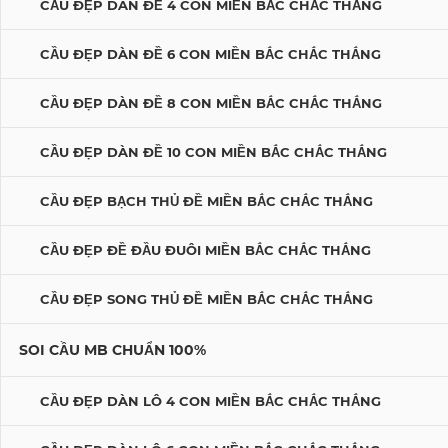
CẦU ĐẸP DÀN ĐỀ 4 CON MIỀN BẮC CHẮC THẮNG
CẦU ĐẸP DÀN ĐỀ 6 CON MIỀN BẮC CHẮC THẮNG
CẦU ĐẸP DÀN ĐỀ 8 CON MIỀN BẮC CHẮC THẮNG
CẦU ĐẸP DÀN ĐỀ 10 CON MIỀN BẮC CHẮC THẮNG
CẦU ĐẸP BẠCH THỦ ĐỀ MIỀN BẮC CHẮC THẮNG
CẦU ĐẸP ĐỀ ĐẦU ĐUÔI MIỀN BẮC CHẮC THẮNG
CẦU ĐẸP SONG THỦ ĐỀ MIỀN BẮC CHẮC THẮNG
SOI CẦU MB CHUẨN 100%
CẦU ĐẸP DÀN LÔ 4 CON MIỀN BẮC CHẮC THẮNG