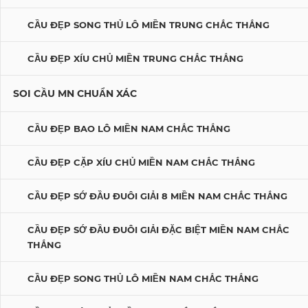
CẦU ĐẸP SONG THỦ LÔ MIỀN TRUNG CHẮC THẮNG
CẦU ĐẸP XÍU CHỦ MIỀN TRUNG CHẮC THẮNG
SOI CẦU MN CHUẨN XÁC
CẦU ĐẸP BAO LÔ MIỀN NAM CHẮC THẮNG
CẦU ĐẸP CẶP XÍU CHỦ MIỀN NAM CHẮC THẮNG
CẦU ĐẸP SỚ ĐẦU ĐUÔI GIẢI 8 MIỀN NAM CHẮC THẮNG
CẦU ĐẸP SỚ ĐẦU ĐUÔI GIẢI ĐẶC BIỆT MIỀN NAM CHẮC
THẮNG
CẦU ĐẸP SONG THỦ LÔ MIỀN NAM CHẮC THẮNG