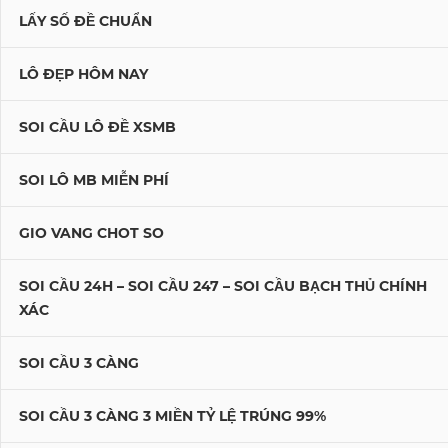
LẤY SỐ ĐỀ CHUẨN
LÔ ĐẸP HÔM NAY
SOI CẦU LÔ ĐỀ XSMB
SOI LÔ MB MIỄN PHÍ
GIO VANG CHOT SO
SOI CẦU 24H – SOI CẦU 247 – SOI CẦU BẠCH THỦ CHÍNH
XÁC
SOI CẦU 3 CÀNG
SOI CẦU 3 CÀNG 3 MIỀN TỶ LỆ TRÚNG 99%