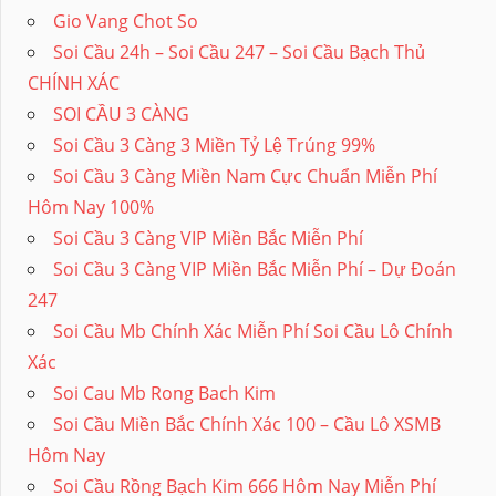
Gio Vang Chot So
Soi Cầu 24h – Soi Cầu 247 – Soi Cầu Bạch Thủ
CHÍNH XÁC
SOI CẦU 3 CÀNG
Soi Cầu 3 Càng 3 Miền Tỷ Lệ Trúng 99%
Soi Cầu 3 Càng Miền Nam Cực Chuẩn Miễn Phí
Hôm Nay 100%
Soi Cầu 3 Càng VIP Miền Bắc Miễn Phí
Soi Cầu 3 Càng VIP Miền Bắc Miễn Phí – Dự Đoán
247
Soi Cầu Mb Chính Xác Miễn Phí Soi Cầu Lô Chính
Xác
Soi Cau Mb Rong Bach Kim
Soi Cầu Miền Bắc Chính Xác 100 – Cầu Lô XSMB
Hôm Nay
Soi Cầu Rồng Bạch Kim 666 Hôm Nay Miễn Phí