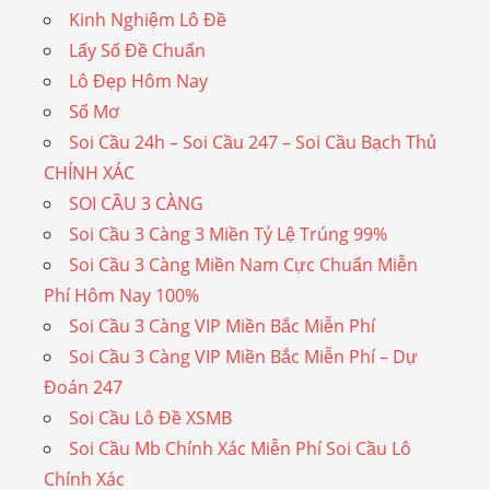
Kinh Nghiệm Lô Đề
Lấy Số Đề Chuẩn
Lô Đẹp Hôm Nay
Sổ Mơ
Soi Cầu 24h – Soi Cầu 247 – Soi Cầu Bạch Thủ
CHÍNH XÁC
SOI CẦU 3 CÀNG
Soi Cầu 3 Càng 3 Miền Tỷ Lệ Trúng 99%
Soi Cầu 3 Càng Miền Nam Cực Chuẩn Miễn
Phí Hôm Nay 100%
Soi Cầu 3 Càng VIP Miền Bắc Miễn Phí
Soi Cầu 3 Càng VIP Miền Bắc Miễn Phí – Dự
Đoán 247
Soi Cầu Lô Đề XSMB
Soi Cầu Mb Chính Xác Miễn Phí Soi Cầu Lô
Chính Xác