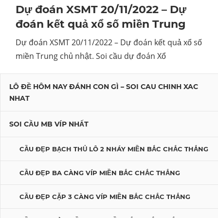
Dự đoán XSMT 20/11/2022 – Dự
đoán kết quả xổ số miền Trung
Dự đoán XSMT 20/11/2022 – Dự đoán kết quả xổ số
miền Trung chủ nhật. Soi cầu dự đoán Xổ
LÔ ĐỀ HÔM NAY ĐÁNH CON GÌ – SOI CAU CHINH XAC
NHAT
SOI CẦU MB VÍP NHẤT
CẦU ĐẸP BẠCH THỦ LÔ 2 NHÁY MIỀN BẮC CHẮC THẮNG
CẦU ĐẸP BA CÀNG VÍP MIỀN BẮC CHẮC THẮNG
CẦU ĐẸP CẶP 3 CÀNG VÍP MIỀN BẮC CHẮC THẮNG