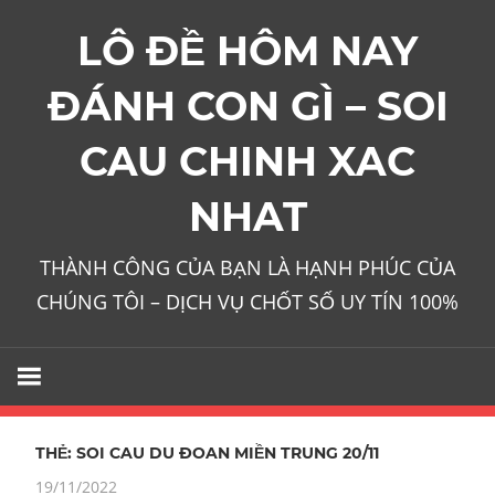
Skip
LÔ ĐỀ HÔM NAY
to
content
ĐÁNH CON GÌ – SOI
CAU CHINH XAC
NHAT
THÀNH CÔNG CỦA BẠN LÀ HẠNH PHÚC CỦA
CHÚNG TÔI – DỊCH VỤ CHỐT SỐ UY TÍN 100%
THẺ:
SOI CAU DU ĐOAN MIỀN TRUNG 20/11
19/11/2022