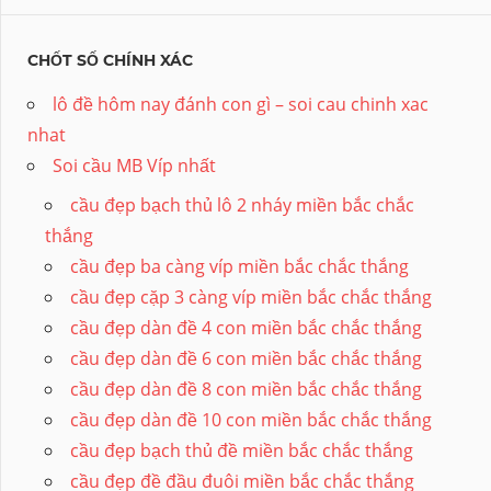
CHỐT SỐ CHÍNH XÁC
lô đề hôm nay đánh con gì – soi cau chinh xac
nhat
Soi cầu MB Víp nhất
cầu đẹp bạch thủ lô 2 nháy miền bắc chắc
thắng
cầu đẹp ba càng víp miền bắc chắc thắng
cầu đẹp cặp 3 càng víp miền bắc chắc thắng
cầu đẹp dàn đề 4 con miền bắc chắc thắng
cầu đẹp dàn đề 6 con miền bắc chắc thắng
cầu đẹp dàn đề 8 con miền bắc chắc thắng
cầu đẹp dàn đề 10 con miền bắc chắc thắng
cầu đẹp bạch thủ đề miền bắc chắc thắng
cầu đẹp đề đầu đuôi miền bắc chắc thắng