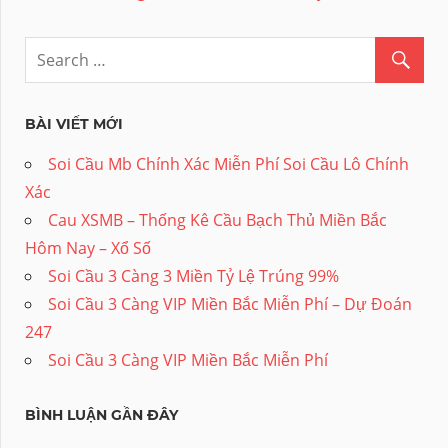
BÀI VIẾT MỚI
Soi Cầu Mb Chính Xác Miễn Phí Soi Cầu Lô Chính
Xác
Cau XSMB – Thống Kê Cầu Bạch Thủ Miền Bắc
Hôm Nay – Xổ Số
Soi Cầu 3 Càng 3 Miền Tỷ Lệ Trúng 99%
Soi Cầu 3 Càng VIP Miền Bắc Miễn Phí – Dự Đoán
247
Soi Cầu 3 Càng VIP Miền Bắc Miễn Phí
BÌNH LUẬN GẦN ĐÂY