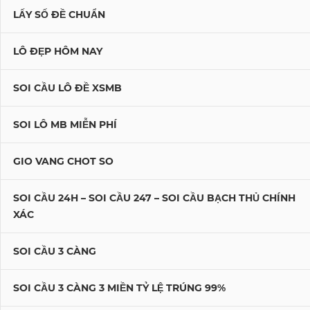
LẤY SỐ ĐỀ CHUẨN
LÔ ĐẸP HÔM NAY
SOI CẦU LÔ ĐỀ XSMB
SOI LÔ MB MIỄN PHÍ
GIO VANG CHOT SO
SOI CẦU 24H – SOI CẦU 247 – SOI CẦU BẠCH THỦ CHÍNH
XÁC
SOI CẦU 3 CÀNG
SOI CẦU 3 CÀNG 3 MIỀN TỶ LỆ TRÚNG 99%