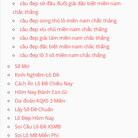
cầu đẹp sớ đầu đuôi giải đặc biệt miền nam
chắc thắng
cầu đẹp song thủ lô miền nam chắc thắng
cầu đẹp xíu chủ miền nam chắc thắng
cầu đẹp giải tám miền nam chắc thắng
cầu đẹp đặc biệt miền nam chắc thắng
cầu đẹp lô 3 số miền nam chắc thắng
Sổ Mơ
Kinh Nghiệm Lô Đề
Cách Ăn Lô Đề Chiều Nay
Hôm Nay Đánh Con Gì
Dự đoán KQXS 3 Miền
Lấy Số Đề Chuẩn
Lô Đẹp Hôm Nay
Soi Cầu Lô Đề XSMB
Soi Lô MB Miễn Phí