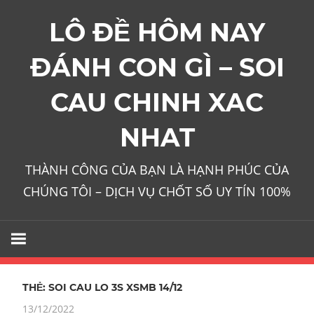
Skip
LÔ ĐỀ HÔM NAY
to
content
ĐÁNH CON GÌ – SOI
CAU CHINH XAC
NHAT
THÀNH CÔNG CỦA BẠN LÀ HẠNH PHÚC CỦA
CHÚNG TÔI – DỊCH VỤ CHỐT SỐ UY TÍN 100%
THẺ:
SOI CAU LO 3S XSMB 14/12
13/12/2022