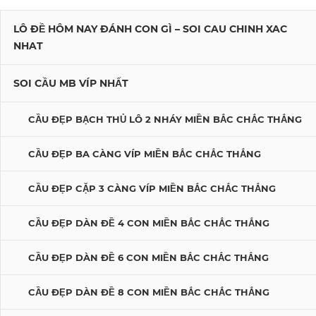
LÔ ĐỀ HÔM NAY ĐÁNH CON GÌ – SOI CAU CHINH XAC
NHAT
SOI CẦU MB VÍP NHẤT
CẦU ĐẸP BẠCH THỦ LÔ 2 NHÁY MIỀN BẮC CHẮC THẮNG
CẦU ĐẸP BA CÀNG VÍP MIỀN BẮC CHẮC THẮNG
CẦU ĐẸP CẶP 3 CÀNG VÍP MIỀN BẮC CHẮC THẮNG
CẦU ĐẸP DÀN ĐỀ 4 CON MIỀN BẮC CHẮC THẮNG
CẦU ĐẸP DÀN ĐỀ 6 CON MIỀN BẮC CHẮC THẮNG
CẦU ĐẸP DÀN ĐỀ 8 CON MIỀN BẮC CHẮC THẮNG