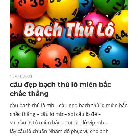
15/04/2021
cầu đẹp bạch thủ lô miền bắc
chắc thắng
cầu bạch thủ lô mb – cầu đẹp bạch thủ lô miền bắc
chắc thắng – cầu lô mb – soi cầu lô đề –
soi cầu lô tô miền bắc – soi cầu lô víp mb –
lấy cầu lô chuẩn Nhằm để phục vụ cho anh