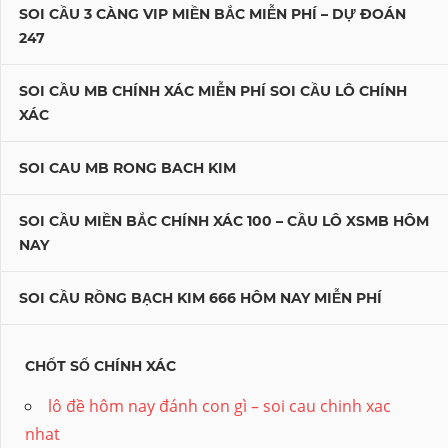
SOI CẦU 3 CÀNG VIP MIỀN BẮC MIỄN PHÍ – DỰ ĐOÁN
247
SOI CẦU MB CHÍNH XÁC MIỄN PHÍ SOI CẦU LÔ CHÍNH
XÁC
SOI CAU MB RONG BACH KIM
SOI CẦU MIỀN BẮC CHÍNH XÁC 100 – CẦU LÔ XSMB HÔM
NAY
SOI CẦU RỒNG BẠCH KIM 666 HÔM NAY MIỄN PHÍ
CHỐT SỐ CHÍNH XÁC
lô đề hôm nay đánh con gì – soi cau chinh xac
nhat