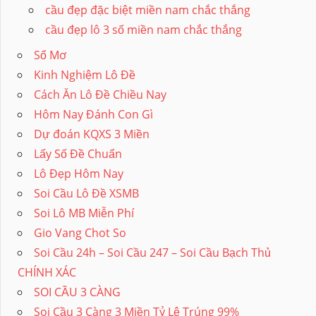
cầu đẹp đặc biệt miền nam chắc thắng
cầu đẹp lô 3 số miền nam chắc thắng
Sổ Mơ
Kinh Nghiệm Lô Đề
Cách Ăn Lô Đề Chiều Nay
Hôm Nay Đánh Con Gì
Dự đoán KQXS 3 Miền
Lấy Số Đề Chuẩn
Lô Đẹp Hôm Nay
Soi Cầu Lô Đề XSMB
Soi Lô MB Miễn Phí
Gio Vang Chot So
Soi Cầu 24h – Soi Cầu 247 – Soi Cầu Bạch Thủ
CHÍNH XÁC
SOI CẦU 3 CÀNG
Soi Cầu 3 Càng 3 Miền Tỷ Lệ Trúng 99%