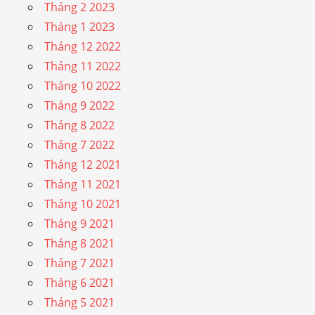
Tháng 2 2023
Tháng 1 2023
Tháng 12 2022
Tháng 11 2022
Tháng 10 2022
Tháng 9 2022
Tháng 8 2022
Tháng 7 2022
Tháng 12 2021
Tháng 11 2021
Tháng 10 2021
Tháng 9 2021
Tháng 8 2021
Tháng 7 2021
Tháng 6 2021
Tháng 5 2021