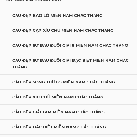
CẦU ĐẸP BAO LÔ MIỀN NAM CHẮC THẮNG
CẦU ĐẸP CẶP XÍU CHỦ MIỀN NAM CHẮC THẮNG
CẦU ĐẸP SỚ ĐẦU ĐUÔI GIẢI 8 MIỀN NAM CHẮC THẮNG
CẦU ĐẸP SỚ ĐẦU ĐUÔI GIẢI ĐẶC BIỆT MIỀN NAM CHẮC
THẮNG
CẦU ĐẸP SONG THỦ LÔ MIỀN NAM CHẮC THẮNG
CẦU ĐẸP XÍU CHỦ MIỀN NAM CHẮC THẮNG
CẦU ĐẸP GIẢI TÁM MIỀN NAM CHẮC THẮNG
CẦU ĐẸP ĐẶC BIỆT MIỀN NAM CHẮC THẮNG