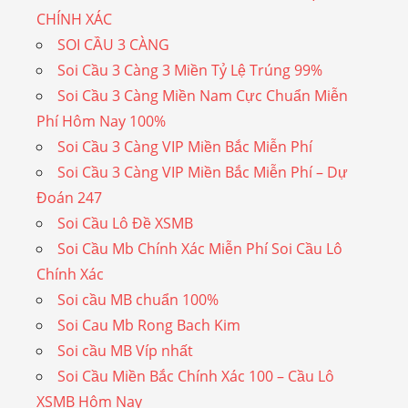
CHÍNH XÁC
SOI CẦU 3 CÀNG
Soi Cầu 3 Càng 3 Miền Tỷ Lệ Trúng 99%
Soi Cầu 3 Càng Miền Nam Cực Chuẩn Miễn
Phí Hôm Nay 100%
Soi Cầu 3 Càng VIP Miền Bắc Miễn Phí
Soi Cầu 3 Càng VIP Miền Bắc Miễn Phí – Dự
Đoán 247
Soi Cầu Lô Đề XSMB
Soi Cầu Mb Chính Xác Miễn Phí Soi Cầu Lô
Chính Xác
Soi cầu MB chuẩn 100%
Soi Cau Mb Rong Bach Kim
Soi cầu MB Víp nhất
Soi Cầu Miền Bắc Chính Xác 100 – Cầu Lô
XSMB Hôm Nay