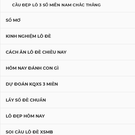
CẦU ĐẸP LÔ 3 SỐ MIỀN NAM CHẮC THẮNG
SỔ MƠ
KINH NGHIỆM LÔ ĐỀ
CÁCH ĂN LÔ ĐỀ CHIỀU NAY
HÔM NAY ĐÁNH CON GÌ
DỰ ĐOÁN KQXS 3 MIỀN
LẤY SỐ ĐỀ CHUẨN
LÔ ĐẸP HÔM NAY
SOI CẦU LÔ ĐỀ XSMB