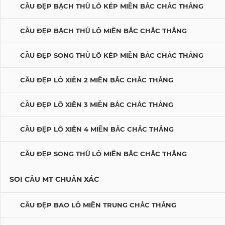
CẦU ĐẸP BẠCH THỦ LÔ KÉP MIỀN BẮC CHẮC THẮNG
CẦU ĐẸP BẠCH THỦ LÔ MIỀN BẮC CHẮC THẮNG
CẦU ĐẸP SONG THỦ LÔ KÉP MIỀN BẮC CHẮC THẮNG
CẦU ĐẸP LÔ XIÊN 2 MIỀN BẮC CHẮC THẮNG
CẦU ĐẸP LÔ XIÊN 3 MIỀN BẮC CHẮC THẮNG
CẦU ĐẸP LÔ XIÊN 4 MIỀN BẮC CHẮC THẮNG
CẦU ĐẸP SONG THỦ LÔ MIỀN BẮC CHẮC THẮNG
SOI CẦU MT CHUẨN XÁC
CẦU ĐẸP BAO LÔ MIỀN TRUNG CHẮC THẮNG