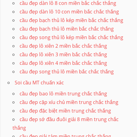
cầu đẹp dàn lô 8 con miền bắc chắc thắng
cầu đẹp dàn lô 10 con miền bắc chắc thắng
cầu đẹp bạch thủ lô kép miền bắc chắc thắng
cầu đẹp bạch thủ lô miền bắc chắc thắng
cầu đẹp song thủ lô kép miền bắc chắc thắng
cầu đẹp lô xiên 2 miền bắc chắc thắng
cầu đẹp lô xiên 3 miền bắc chắc thắng
cầu đẹp lô xiên 4 miền bắc chắc thắng
cầu đẹp song thủ lô miền bắc chắc thắng
Soi cầu MT chuẩn xác
cầu đẹp bao lô miền trung chắc thắng
cầu đẹp cặp xíu chủ miền trung chắc thắng
cầu đẹp đặc biệt miền trung chắc thắng
cầu đẹp sớ đầu đuôi giải 8 miền trung chắc
thắng
cầu đẹp giải tám miền trung chắc thắng