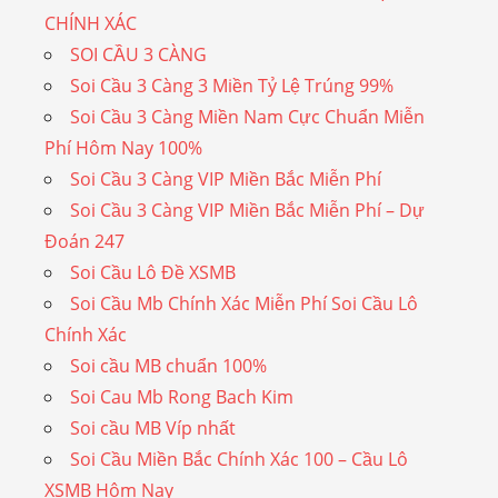
CHÍNH XÁC
SOI CẦU 3 CÀNG
Soi Cầu 3 Càng 3 Miền Tỷ Lệ Trúng 99%
Soi Cầu 3 Càng Miền Nam Cực Chuẩn Miễn
Phí Hôm Nay 100%
Soi Cầu 3 Càng VIP Miền Bắc Miễn Phí
Soi Cầu 3 Càng VIP Miền Bắc Miễn Phí – Dự
Đoán 247
Soi Cầu Lô Đề XSMB
Soi Cầu Mb Chính Xác Miễn Phí Soi Cầu Lô
Chính Xác
Soi cầu MB chuẩn 100%
Soi Cau Mb Rong Bach Kim
Soi cầu MB Víp nhất
Soi Cầu Miền Bắc Chính Xác 100 – Cầu Lô
XSMB Hôm Nay