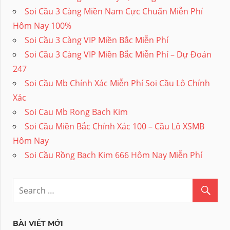
Soi Cầu 3 Càng Miền Nam Cực Chuẩn Miễn Phí
Hôm Nay 100%
Soi Cầu 3 Càng VIP Miền Bắc Miễn Phí
Soi Cầu 3 Càng VIP Miền Bắc Miễn Phí – Dự Đoán
247
Soi Cầu Mb Chính Xác Miễn Phí Soi Cầu Lô Chính
Xác
Soi Cau Mb Rong Bach Kim
Soi Cầu Miền Bắc Chính Xác 100 – Cầu Lô XSMB
Hôm Nay
Soi Cầu Rồng Bạch Kim 666 Hôm Nay Miễn Phí
BÀI VIẾT MỚI