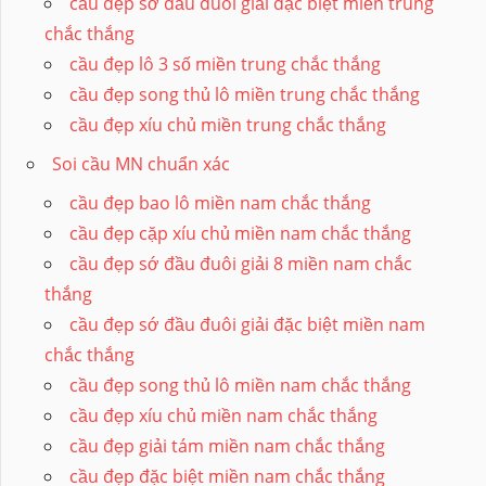
cầu đẹp sớ đầu đuôi giải đặc biệt miền trung
chắc thắng
cầu đẹp lô 3 số miền trung chắc thắng
cầu đẹp song thủ lô miền trung chắc thắng
cầu đẹp xíu chủ miền trung chắc thắng
Soi cầu MN chuẩn xác
cầu đẹp bao lô miền nam chắc thắng
cầu đẹp cặp xíu chủ miền nam chắc thắng
cầu đẹp sớ đầu đuôi giải 8 miền nam chắc
thắng
cầu đẹp sớ đầu đuôi giải đặc biệt miền nam
chắc thắng
cầu đẹp song thủ lô miền nam chắc thắng
cầu đẹp xíu chủ miền nam chắc thắng
cầu đẹp giải tám miền nam chắc thắng
cầu đẹp đặc biệt miền nam chắc thắng