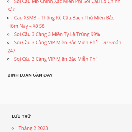
Soi Cầu Mb Chính Xác Miễn Phí Soi Cầu Lô Chính
Xác
Cau XSMB – Thống Kê Cầu Bạch Thủ Miền Bắc
Hôm Nay – Xổ Số
Soi Cầu 3 Càng 3 Miền Tỷ Lệ Trúng 99%
Soi Cầu 3 Càng VIP Miền Bắc Miễn Phí – Dự Đoán
247
Soi Cầu 3 Càng VIP Miền Bắc Miễn Phí
BÌNH LUẬN GẦN ĐÂY
LƯU TRỮ
Tháng 2 2023