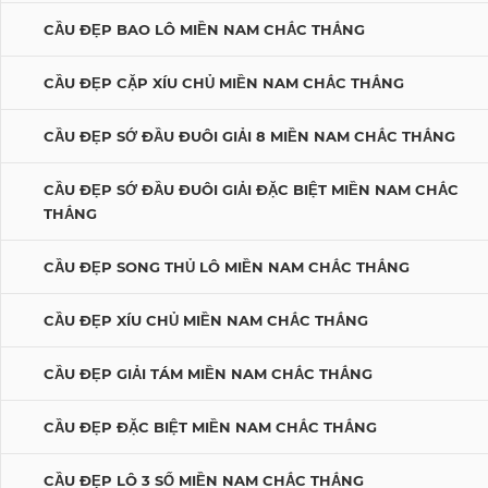
CẦU ĐẸP BAO LÔ MIỀN NAM CHẮC THẮNG
CẦU ĐẸP CẶP XÍU CHỦ MIỀN NAM CHẮC THẮNG
CẦU ĐẸP SỚ ĐẦU ĐUÔI GIẢI 8 MIỀN NAM CHẮC THẮNG
CẦU ĐẸP SỚ ĐẦU ĐUÔI GIẢI ĐẶC BIỆT MIỀN NAM CHẮC
THẮNG
CẦU ĐẸP SONG THỦ LÔ MIỀN NAM CHẮC THẮNG
CẦU ĐẸP XÍU CHỦ MIỀN NAM CHẮC THẮNG
CẦU ĐẸP GIẢI TÁM MIỀN NAM CHẮC THẮNG
CẦU ĐẸP ĐẶC BIỆT MIỀN NAM CHẮC THẮNG
CẦU ĐẸP LÔ 3 SỐ MIỀN NAM CHẮC THẮNG