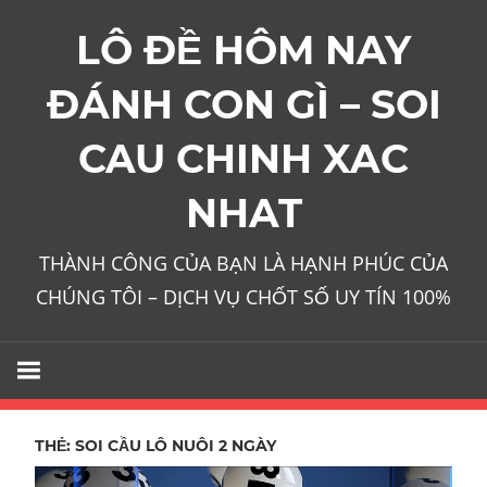
Skip
LÔ ĐỀ HÔM NAY
to
content
ĐÁNH CON GÌ – SOI
CAU CHINH XAC
NHAT
THÀNH CÔNG CỦA BẠN LÀ HẠNH PHÚC CỦA
CHÚNG TÔI – DỊCH VỤ CHỐT SỐ UY TÍN 100%
THẺ:
SOI CẦU LÔ NUÔI 2 NGÀY