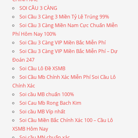
SOI CẦU 3 CÀNG
Soi Cầu 3 Càng 3 Miền Tỷ Lệ Trúng 99%
Soi Cầu 3 Càng Miền Nam Cực Chuẩn Miễn
Phí Hôm Nay 100%
Soi Cầu 3 Càng VIP Miền Bắc Miễn Phí
Soi Cầu 3 Càng VIP Miền Bắc Miễn Phí – Dự
Đoán 247
Soi Cầu Lô Đề XSMB
Soi Cầu Mb Chính Xác Miễn Phí Soi Cầu Lô
Chính Xác
Soi cầu MB chuẩn 100%
Soi Cau Mb Rong Bach Kim
Soi cầu MB Víp nhất
Soi Cầu Miền Bắc Chính Xác 100 – Cầu Lô
XSMB Hôm Nay
Soi cầu MN chuẩn xác