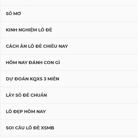
SỔ MƠ
KINH NGHIỆM LÔ ĐỀ
CÁCH ĂN LÔ ĐỀ CHIỀU NAY
HÔM NAY ĐÁNH CON GÌ
DỰ ĐOÁN KQXS 3 MIỀN
LẤY SỐ ĐỀ CHUẨN
LÔ ĐẸP HÔM NAY
SOI CẦU LÔ ĐỀ XSMB