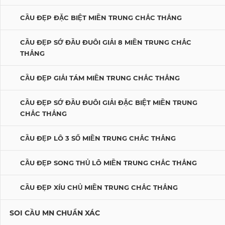
CẦU ĐẸP ĐẶC BIỆT MIỀN TRUNG CHẮC THẮNG
CẦU ĐẸP SỚ ĐẦU ĐUÔI GIẢI 8 MIỀN TRUNG CHẮC
THẮNG
CẦU ĐẸP GIẢI TÁM MIỀN TRUNG CHẮC THẮNG
CẦU ĐẸP SỚ ĐẦU ĐUÔI GIẢI ĐẶC BIỆT MIỀN TRUNG
CHẮC THẮNG
CẦU ĐẸP LÔ 3 SỐ MIỀN TRUNG CHẮC THẮNG
CẦU ĐẸP SONG THỦ LÔ MIỀN TRUNG CHẮC THẮNG
CẦU ĐẸP XÍU CHỦ MIỀN TRUNG CHẮC THẮNG
SOI CẦU MN CHUẨN XÁC