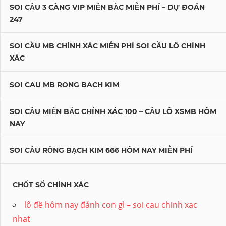
SOI CẦU 3 CÀNG VIP MIỀN BẮC MIỄN PHÍ – DỰ ĐOÁN
247
SOI CẦU MB CHÍNH XÁC MIỄN PHÍ SOI CẦU LÔ CHÍNH
XÁC
SOI CAU MB RONG BACH KIM
SOI CẦU MIỀN BẮC CHÍNH XÁC 100 – CẦU LÔ XSMB HÔM
NAY
SOI CẦU RỒNG BẠCH KIM 666 HÔM NAY MIỄN PHÍ
CHỐT SỐ CHÍNH XÁC
lô đề hôm nay đánh con gì – soi cau chinh xac
nhat