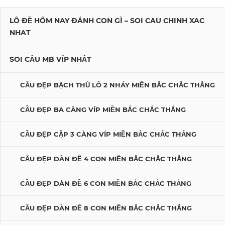
LÔ ĐỀ HÔM NAY ĐÁNH CON GÌ – SOI CAU CHINH XAC
NHAT
SOI CẦU MB VÍP NHẤT
CẦU ĐẸP BẠCH THỦ LÔ 2 NHÁY MIỀN BẮC CHẮC THẮNG
CẦU ĐẸP BA CÀNG VÍP MIỀN BẮC CHẮC THẮNG
CẦU ĐẸP CẶP 3 CÀNG VÍP MIỀN BẮC CHẮC THẮNG
CẦU ĐẸP DÀN ĐỀ 4 CON MIỀN BẮC CHẮC THẮNG
CẦU ĐẸP DÀN ĐỀ 6 CON MIỀN BẮC CHẮC THẮNG
CẦU ĐẸP DÀN ĐỀ 8 CON MIỀN BẮC CHẮC THẮNG