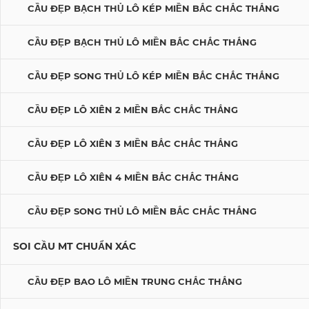
CẦU ĐẸP BẠCH THỦ LÔ KÉP MIỀN BẮC CHẮC THẮNG
CẦU ĐẸP BẠCH THỦ LÔ MIỀN BẮC CHẮC THẮNG
CẦU ĐẸP SONG THỦ LÔ KÉP MIỀN BẮC CHẮC THẮNG
CẦU ĐẸP LÔ XIÊN 2 MIỀN BẮC CHẮC THẮNG
CẦU ĐẸP LÔ XIÊN 3 MIỀN BẮC CHẮC THẮNG
CẦU ĐẸP LÔ XIÊN 4 MIỀN BẮC CHẮC THẮNG
CẦU ĐẸP SONG THỦ LÔ MIỀN BẮC CHẮC THẮNG
SOI CẦU MT CHUẨN XÁC
CẦU ĐẸP BAO LÔ MIỀN TRUNG CHẮC THẮNG