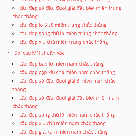
cầu đẹp sớ đầu đuôi giải đặc biệt miền trung
chắc thắng
cầu đẹp lô 3 số miền trung chắc thắng
cầu đẹp song thủ lô miền trung chắc thắng
cầu đẹp xíu chủ miền trung chắc thắng
Soi cầu MN chuẩn xác
cầu đẹp bao lô miền nam chắc thắng
cầu đẹp cặp xíu chủ miền nam chắc thắng
cầu đẹp sớ đầu đuôi giải 8 miền nam chắc
thắng
cầu đẹp sớ đầu đuôi giải đặc biệt miền nam
chắc thắng
cầu đẹp song thủ lô miền nam chắc thắng
cầu đẹp xíu chủ miền nam chắc thắng
cầu đẹp giải tám miền nam chắc thắng