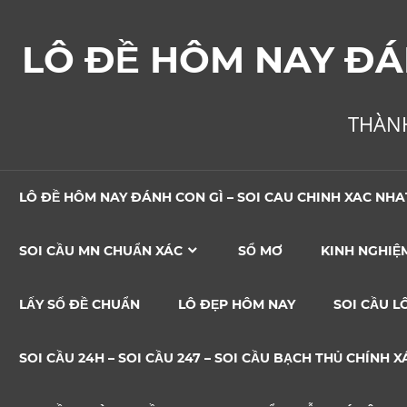
Skip
to
LÔ ĐỀ HÔM NAY ĐÁN
content
THÀNH
LÔ ĐỀ HÔM NAY ĐÁNH CON GÌ – SOI CAU CHINH XAC NHA
SOI CẦU MN CHUẨN XÁC
SỔ MƠ
KINH NGHIỆ
LẤY SỐ ĐỀ CHUẨN
LÔ ĐẸP HÔM NAY
SOI CẦU L
SOI CẦU 24H – SOI CẦU 247 – SOI CẦU BẠCH THỦ CHÍNH X