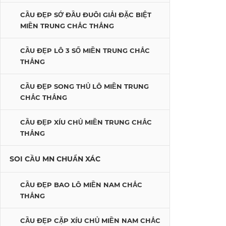
CẦU ĐẸP SỚ ĐẦU ĐUÔI GIẢI ĐẶC BIỆT
MIỀN TRUNG CHẮC THẮNG
CẦU ĐẸP LÔ 3 SỐ MIỀN TRUNG CHẮC
THẮNG
CẦU ĐẸP SONG THỦ LÔ MIỀN TRUNG
CHẮC THẮNG
CẦU ĐẸP XÍU CHỦ MIỀN TRUNG CHẮC
THẮNG
SOI CẦU MN CHUẨN XÁC
CẦU ĐẸP BAO LÔ MIỀN NAM CHẮC
THẮNG
CẦU ĐẸP CẶP XÍU CHỦ MIỀN NAM CHẮC