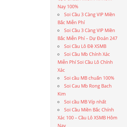
Nay 100%
Soi Cầu 3 Càng VIP Miền
Bắc Miễn Phí
Soi Cầu 3 Càng VIP Miền
Bắc Miễn Phí – Dự Đoán 247
Soi Cầu Lô Đề XSMB
Soi Cầu Mb Chính Xác
Miễn Phí Soi Cầu Lô Chính
Xác
Soi cầu MB chuẩn 100%
Soi Cau Mb Rong Bach
Kim
Soi cầu MB Víp nhất
Soi Cầu Miền Bắc Chính
Xác 100 – Cầu Lô XSMB Hôm
Nay