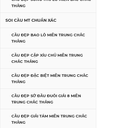
THẮNG
SOI CẦU MT CHUẨN XÁC
CẦU ĐẸP BAO LÔ MIỀN TRUNG CHẮC
THẮNG
CẦU ĐẸP CẶP XÍU CHỦ MIỀN TRUNG
CHẮC THẮNG
CẦU ĐẸP ĐẶC BIỆT MIỀN TRUNG CHẮC
THẮNG
CẦU ĐẸP SỚ ĐẦU ĐUÔI GIẢI 8 MIỀN
TRUNG CHẮC THẮNG
CẦU ĐẸP GIẢI TÁM MIỀN TRUNG CHẮC
THẮNG