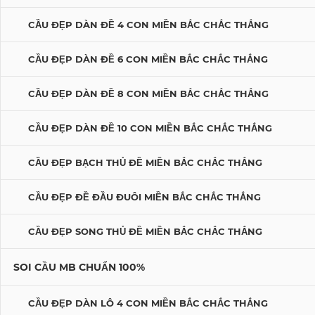
CẦU ĐẸP DÀN ĐỀ 4 CON MIỀN BẮC CHẮC THẮNG
CẦU ĐẸP DÀN ĐỀ 6 CON MIỀN BẮC CHẮC THẮNG
CẦU ĐẸP DÀN ĐỀ 8 CON MIỀN BẮC CHẮC THẮNG
CẦU ĐẸP DÀN ĐỀ 10 CON MIỀN BẮC CHẮC THẮNG
CẦU ĐẸP BẠCH THỦ ĐỀ MIỀN BẮC CHẮC THẮNG
CẦU ĐẸP ĐỀ ĐẦU ĐUÔI MIỀN BẮC CHẮC THẮNG
CẦU ĐẸP SONG THỦ ĐỀ MIỀN BẮC CHẮC THẮNG
SOI CẦU MB CHUẨN 100%
CẦU ĐẸP DÀN LÔ 4 CON MIỀN BẮC CHẮC THẮNG