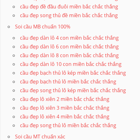
cầu đẹp đề đầu đuôi miền bắc chắc thắng
cầu đẹp song thủ đề miền bắc chắc thắng
Soi cầu MB chuẩn 100%
cầu đẹp dàn lô 4 con miền bắc chắc thắng
cầu đẹp dàn lô 6 con miền bắc chắc thắng
cầu đẹp dàn lô 8 con miền bắc chắc thắng
cầu đẹp dàn lô 10 con miền bắc chắc thắng
cầu đẹp bạch thủ lô kép miền bắc chắc thắng
cầu đẹp bạch thủ lô miền bắc chắc thắng
cầu đẹp song thủ lô kép miền bắc chắc thắng
cầu đẹp lô xiên 2 miền bắc chắc thắng
cầu đẹp lô xiên 3 miền bắc chắc thắng
cầu đẹp lô xiên 4 miền bắc chắc thắng
cầu đẹp song thủ lô miền bắc chắc thắng
Soi cầu MT chuẩn xác