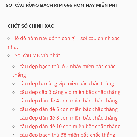
SOI CẦU RỒNG BẠCH KIM 666 HÔM NAY MIỄN PHÍ
CHỐT SỐ CHÍNH XÁC
lô đề hôm nay đánh con gì – soi cau chinh xac
nhat
Soi cầu MB Víp nhất
cầu đẹp bạch thủ lô 2 nháy miền bắc chắc
thắng
cầu đẹp ba càng víp miền bắc chắc thắng
cầu đẹp cặp 3 càng víp miền bắc chắc thắng
cầu đẹp dàn đề 4 con miền bắc chắc thắng
cầu đẹp dàn đề 6 con miền bắc chắc thắng
cầu đẹp dàn đề 8 con miền bắc chắc thắng
cầu đẹp dàn đề 10 con miền bắc chắc thắng
cầu đẹp bạch thủ đề miền bắc chắc thắng