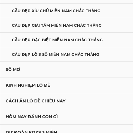
CẦU ĐẸP XÍU CHỦ MIỀN NAM CHẮC THẮNG
CẦU ĐẸP GIẢI TÁM MIỀN NAM CHẮC THẮNG
CẦU ĐẸP ĐẶC BIỆT MIỀN NAM CHẮC THẮNG
CẦU ĐẸP LÔ 3 SỐ MIỀN NAM CHẮC THẮNG
SỔ MƠ
KINH NGHIỆM LÔ ĐỀ
CÁCH ĂN LÔ ĐỀ CHIỀU NAY
HÔM NAY ĐÁNH CON GÌ
DỰ ĐOÁN KQXS 3 MIỀN