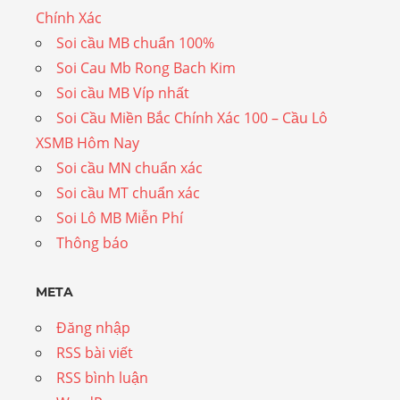
Chính Xác
Soi cầu MB chuẩn 100%
Soi Cau Mb Rong Bach Kim
Soi cầu MB Víp nhất
Soi Cầu Miền Bắc Chính Xác 100 – Cầu Lô
XSMB Hôm Nay
Soi cầu MN chuẩn xác
Soi cầu MT chuẩn xác
Soi Lô MB Miễn Phí
Thông báo
META
Đăng nhập
RSS bài viết
RSS bình luận