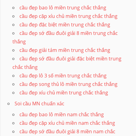
cầu đẹp bao lô miền trung chắc thắng
cầu đẹp cặp xíu chủ miền trung chắc thắng
cầu đẹp đặc biệt miền trung chắc thắng
cầu đẹp sớ đầu đuôi giải 8 miền trung chắc
thắng
cầu đẹp giải tám miền trung chắc thắng
cầu đẹp sớ đầu đuôi giải đặc biệt miền trung
chắc thắng
cầu đẹp lô 3 số miền trung chắc thắng
cầu đẹp song thủ lô miền trung chắc thắng
cầu đẹp xíu chủ miền trung chắc thắng
Soi cầu MN chuẩn xác
cầu đẹp bao lô miền nam chắc thắng
cầu đẹp cặp xíu chủ miền nam chắc thắng
cầu đẹp sớ đầu đuôi giải 8 miền nam chắc