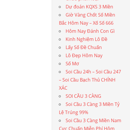
Dự đoán KQXS 3 Miền
Giờ Vàng Chốt Số Miền
Bắc Hôm Nay – Xổ Số 666
Hôm Nay Đánh Con Gì
Kinh Nghiệm Lô Đề
Lấy Số Đề Chuẩn
Lô Đẹp Hôm Nay
Sổ Mơ
Soi Cầu 24h – Soi Cầu 247
– Soi Cầu Bạch Thủ CHÍNH
XÁC
SOI CẦU 3 CÀNG
Soi Cầu 3 Càng 3 Miền Tỷ
Lệ Trúng 99%
Soi Cầu 3 Càng Miền Nam
Cực Chuẩn Miễn Phí Hôm