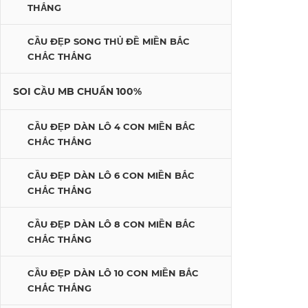
THẮNG
CẦU ĐẸP SONG THỦ ĐỀ MIỀN BẮC
CHẮC THẮNG
SOI CẦU MB CHUẨN 100%
CẦU ĐẸP DÀN LÔ 4 CON MIỀN BẮC
CHẮC THẮNG
CẦU ĐẸP DÀN LÔ 6 CON MIỀN BẮC
CHẮC THẮNG
CẦU ĐẸP DÀN LÔ 8 CON MIỀN BẮC
CHẮC THẮNG
CẦU ĐẸP DÀN LÔ 10 CON MIỀN BẮC
CHẮC THẮNG