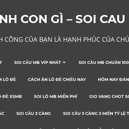
H CON GÌ – SOI CAU
 CÔNG CỦA BẠN LÀ HẠNH PHÚC CỦA CHÚNG
T
SOI CẦU MB VÍP NHẤT
SOI CẦU MB CHUẨN 10
M LÔ ĐỀ
CÁCH ĂN LÔ ĐỀ CHIỀU NAY
HÔM NAY ĐÁN
Ô ĐỀ XSMB
SOI LÔ MB MIỄN PHÍ
GIO VANG CHOT S
ÁC
SOI CẦU 3 CÀNG
SOI CẦU 3 CÀNG 3 MIỀN TỶ LỆ