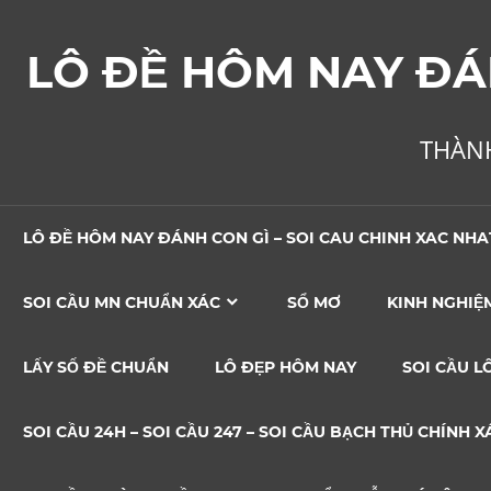
Skip
to
LÔ ĐỀ HÔM NAY ĐÁN
content
THÀNH
LÔ ĐỀ HÔM NAY ĐÁNH CON GÌ – SOI CAU CHINH XAC NHA
SOI CẦU MN CHUẨN XÁC
SỔ MƠ
KINH NGHIỆ
LẤY SỐ ĐỀ CHUẨN
LÔ ĐẸP HÔM NAY
SOI CẦU L
SOI CẦU 24H – SOI CẦU 247 – SOI CẦU BẠCH THỦ CHÍNH X