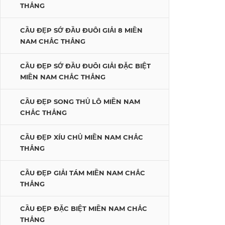
THẮNG
CẦU ĐẸP SỚ ĐẦU ĐUÔI GIẢI 8 MIỀN
NAM CHẮC THẮNG
CẦU ĐẸP SỚ ĐẦU ĐUÔI GIẢI ĐẶC BIỆT
MIỀN NAM CHẮC THẮNG
CẦU ĐẸP SONG THỦ LÔ MIỀN NAM
CHẮC THẮNG
CẦU ĐẸP XÍU CHỦ MIỀN NAM CHẮC
THẮNG
CẦU ĐẸP GIẢI TÁM MIỀN NAM CHẮC
THẮNG
CẦU ĐẸP ĐẶC BIỆT MIỀN NAM CHẮC
THẮNG