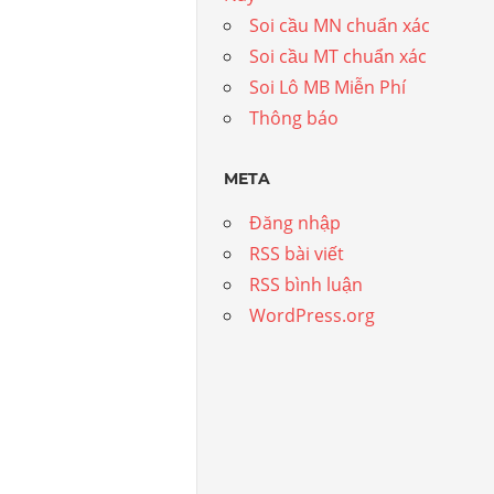
Soi cầu MN chuẩn xác
Soi cầu MT chuẩn xác
Soi Lô MB Miễn Phí
Thông báo
META
Đăng nhập
RSS bài viết
RSS bình luận
WordPress.org