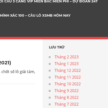
OI CẦU 3 CÀNG VIP MIỀN BẮC MIỄN PHÍ – DỰ ĐOÁN 247
CHÍNH XÁC 100 – CẦU LÔ XSMB HÔM NAY
LƯU TRỮ
Tháng 2 2023
2021)
Tháng 1 2023
Tháng 12 2022
hốt số lô giải tám,
Tháng 11 2022
Tháng 10 2022
Tháng 9 2022
Tháng 8 2022
Tháng 7 2022