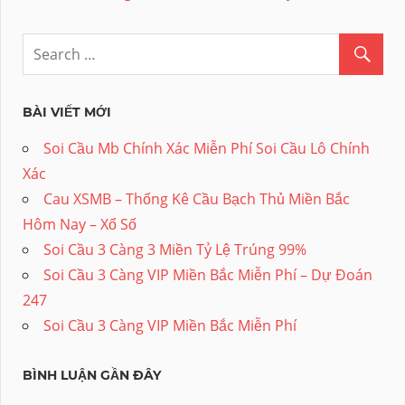
BÀI VIẾT MỚI
Soi Cầu Mb Chính Xác Miễn Phí Soi Cầu Lô Chính
Xác
Cau XSMB – Thống Kê Cầu Bạch Thủ Miền Bắc
Hôm Nay – Xổ Số
Soi Cầu 3 Càng 3 Miền Tỷ Lệ Trúng 99%
Soi Cầu 3 Càng VIP Miền Bắc Miễn Phí – Dự Đoán
247
Soi Cầu 3 Càng VIP Miền Bắc Miễn Phí
BÌNH LUẬN GẦN ĐÂY