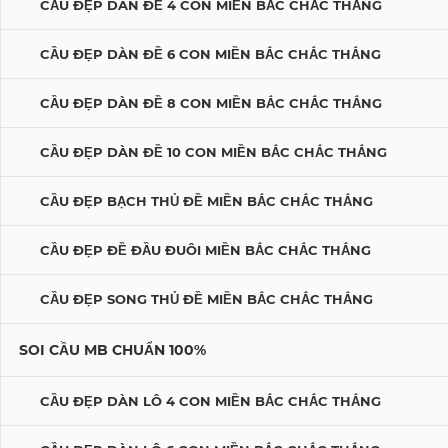
CẦU ĐẸP DÀN ĐỀ 4 CON MIỀN BẮC CHẮC THẮNG
CẦU ĐẸP DÀN ĐỀ 6 CON MIỀN BẮC CHẮC THẮNG
CẦU ĐẸP DÀN ĐỀ 8 CON MIỀN BẮC CHẮC THẮNG
CẦU ĐẸP DÀN ĐỀ 10 CON MIỀN BẮC CHẮC THẮNG
CẦU ĐẸP BẠCH THỦ ĐỀ MIỀN BẮC CHẮC THẮNG
CẦU ĐẸP ĐỀ ĐẦU ĐUÔI MIỀN BẮC CHẮC THẮNG
CẦU ĐẸP SONG THỦ ĐỀ MIỀN BẮC CHẮC THẮNG
SOI CẦU MB CHUẨN 100%
CẦU ĐẸP DÀN LÔ 4 CON MIỀN BẮC CHẮC THẮNG