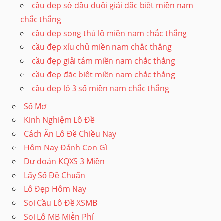
cầu đẹp sớ đầu đuôi giải đặc biệt miền nam
chắc thắng
cầu đẹp song thủ lô miền nam chắc thắng
cầu đẹp xíu chủ miền nam chắc thắng
cầu đẹp giải tám miền nam chắc thắng
cầu đẹp đặc biệt miền nam chắc thắng
cầu đẹp lô 3 số miền nam chắc thắng
Sổ Mơ
Kinh Nghiệm Lô Đề
Cách Ăn Lô Đề Chiều Nay
Hôm Nay Đánh Con Gì
Dự đoán KQXS 3 Miền
Lấy Số Đề Chuẩn
Lô Đẹp Hôm Nay
Soi Cầu Lô Đề XSMB
Soi Lô MB Miễn Phí