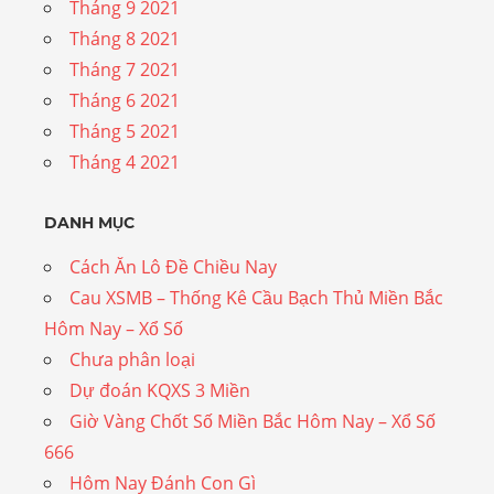
Tháng 9 2021
Tháng 8 2021
Tháng 7 2021
Tháng 6 2021
Tháng 5 2021
Tháng 4 2021
DANH MỤC
Cách Ăn Lô Đề Chiều Nay
Cau XSMB – Thống Kê Cầu Bạch Thủ Miền Bắc
Hôm Nay – Xổ Số
Chưa phân loại
Dự đoán KQXS 3 Miền
Giờ Vàng Chốt Số Miền Bắc Hôm Nay – Xổ Số
666
Hôm Nay Đánh Con Gì