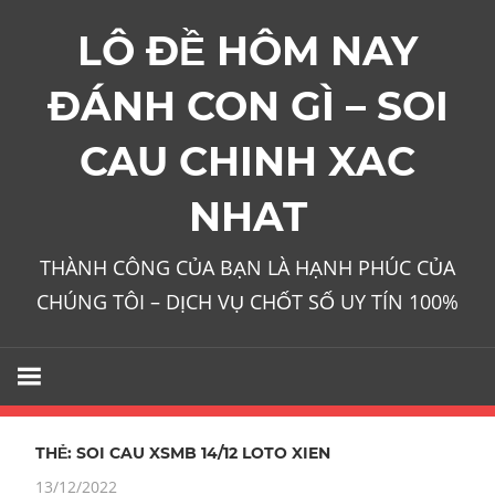
Skip
LÔ ĐỀ HÔM NAY
to
content
ĐÁNH CON GÌ – SOI
CAU CHINH XAC
NHAT
THÀNH CÔNG CỦA BẠN LÀ HẠNH PHÚC CỦA
CHÚNG TÔI – DỊCH VỤ CHỐT SỐ UY TÍN 100%
THẺ:
SOI CAU XSMB 14/12 LOTO XIEN
13/12/2022