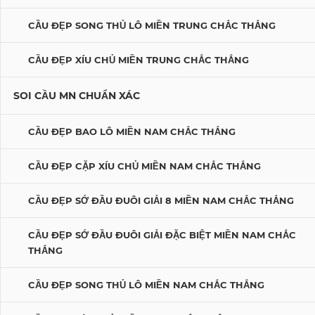
CẦU ĐẸP SONG THỦ LÔ MIỀN TRUNG CHẮC THẮNG
CẦU ĐẸP XÍU CHỦ MIỀN TRUNG CHẮC THẮNG
SOI CẦU MN CHUẨN XÁC
CẦU ĐẸP BAO LÔ MIỀN NAM CHẮC THẮNG
CẦU ĐẸP CẶP XÍU CHỦ MIỀN NAM CHẮC THẮNG
CẦU ĐẸP SỚ ĐẦU ĐUÔI GIẢI 8 MIỀN NAM CHẮC THẮNG
CẦU ĐẸP SỚ ĐẦU ĐUÔI GIẢI ĐẶC BIỆT MIỀN NAM CHẮC
THẮNG
CẦU ĐẸP SONG THỦ LÔ MIỀN NAM CHẮC THẮNG