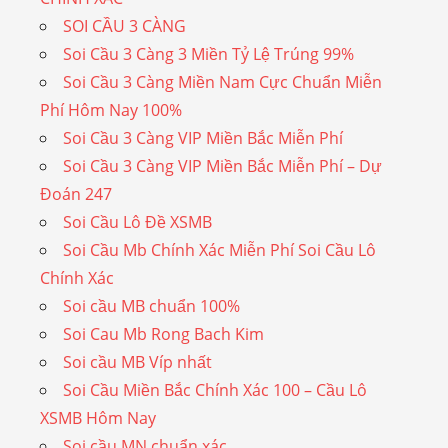
SOI CẦU 3 CÀNG
Soi Cầu 3 Càng 3 Miền Tỷ Lệ Trúng 99%
Soi Cầu 3 Càng Miền Nam Cực Chuẩn Miễn
Phí Hôm Nay 100%
Soi Cầu 3 Càng VIP Miền Bắc Miễn Phí
Soi Cầu 3 Càng VIP Miền Bắc Miễn Phí – Dự
Đoán 247
Soi Cầu Lô Đề XSMB
Soi Cầu Mb Chính Xác Miễn Phí Soi Cầu Lô
Chính Xác
Soi cầu MB chuẩn 100%
Soi Cau Mb Rong Bach Kim
Soi cầu MB Víp nhất
Soi Cầu Miền Bắc Chính Xác 100 – Cầu Lô
XSMB Hôm Nay
Soi cầu MN chuẩn xác