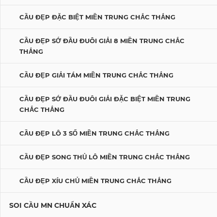
CẦU ĐẸP ĐẶC BIỆT MIỀN TRUNG CHẮC THẮNG
CẦU ĐẸP SỚ ĐẦU ĐUÔI GIẢI 8 MIỀN TRUNG CHẮC
THẮNG
CẦU ĐẸP GIẢI TÁM MIỀN TRUNG CHẮC THẮNG
CẦU ĐẸP SỚ ĐẦU ĐUÔI GIẢI ĐẶC BIỆT MIỀN TRUNG
CHẮC THẮNG
CẦU ĐẸP LÔ 3 SỐ MIỀN TRUNG CHẮC THẮNG
CẦU ĐẸP SONG THỦ LÔ MIỀN TRUNG CHẮC THẮNG
CẦU ĐẸP XÍU CHỦ MIỀN TRUNG CHẮC THẮNG
SOI CẦU MN CHUẨN XÁC