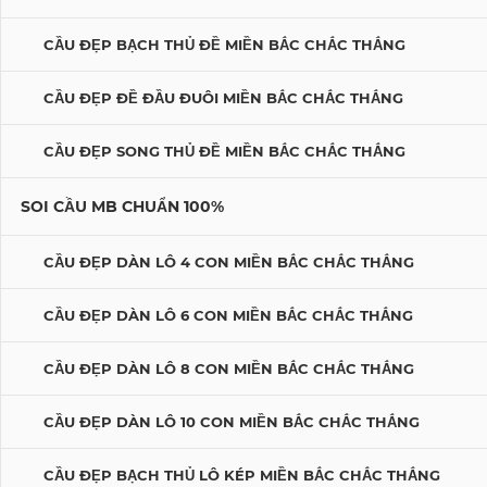
CẦU ĐẸP BẠCH THỦ ĐỀ MIỀN BẮC CHẮC THẮNG
CẦU ĐẸP ĐỀ ĐẦU ĐUÔI MIỀN BẮC CHẮC THẮNG
CẦU ĐẸP SONG THỦ ĐỀ MIỀN BẮC CHẮC THẮNG
SOI CẦU MB CHUẨN 100%
CẦU ĐẸP DÀN LÔ 4 CON MIỀN BẮC CHẮC THẮNG
CẦU ĐẸP DÀN LÔ 6 CON MIỀN BẮC CHẮC THẮNG
CẦU ĐẸP DÀN LÔ 8 CON MIỀN BẮC CHẮC THẮNG
CẦU ĐẸP DÀN LÔ 10 CON MIỀN BẮC CHẮC THẮNG
CẦU ĐẸP BẠCH THỦ LÔ KÉP MIỀN BẮC CHẮC THẮNG