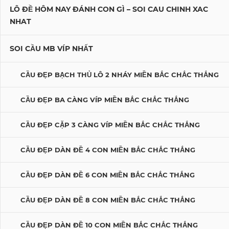
LÔ ĐỀ HÔM NAY ĐÁNH CON GÌ – SOI CAU CHINH XAC
NHAT
SOI CẦU MB VÍP NHẤT
CẦU ĐẸP BẠCH THỦ LÔ 2 NHÁY MIỀN BẮC CHẮC THẮNG
CẦU ĐẸP BA CÀNG VÍP MIỀN BẮC CHẮC THẮNG
CẦU ĐẸP CẶP 3 CÀNG VÍP MIỀN BẮC CHẮC THẮNG
CẦU ĐẸP DÀN ĐỀ 4 CON MIỀN BẮC CHẮC THẮNG
CẦU ĐẸP DÀN ĐỀ 6 CON MIỀN BẮC CHẮC THẮNG
CẦU ĐẸP DÀN ĐỀ 8 CON MIỀN BẮC CHẮC THẮNG
CẦU ĐẸP DÀN ĐỀ 10 CON MIỀN BẮC CHẮC THẮNG