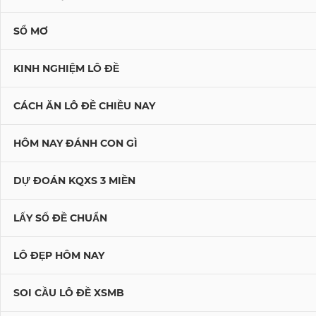
SỔ MƠ
KINH NGHIỆM LÔ ĐỀ
CÁCH ĂN LÔ ĐỀ CHIỀU NAY
HÔM NAY ĐÁNH CON GÌ
DỰ ĐOÁN KQXS 3 MIỀN
LẤY SỐ ĐỀ CHUẨN
LÔ ĐẸP HÔM NAY
SOI CẦU LÔ ĐỀ XSMB