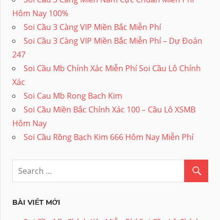
Hôm Nay 100%
Soi Cầu 3 Càng VIP Miền Bắc Miễn Phí
Soi Cầu 3 Càng VIP Miền Bắc Miễn Phí – Dự Đoán
247
Soi Cầu Mb Chính Xác Miễn Phí Soi Cầu Lô Chính
Xác
Soi Cau Mb Rong Bach Kim
Soi Cầu Miền Bắc Chính Xác 100 – Cầu Lô XSMB
Hôm Nay
Soi Cầu Rồng Bạch Kim 666 Hôm Nay Miễn Phí
BÀI VIẾT MỚI