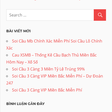
BÀI VIẾT MỚI
Soi Cầu Mb Chính Xác Miễn Phí Soi Cầu Lô Chính
Xác
Cau XSMB – Thống Kê Cầu Bạch Thủ Miền Bắc
Hôm Nay – Xổ Số
Soi Cầu 3 Càng 3 Miền Tỷ Lệ Trúng 99%
Soi Cầu 3 Càng VIP Miền Bắc Miễn Phí – Dự Đoán
247
Soi Cầu 3 Càng VIP Miền Bắc Miễn Phí
BÌNH LUẬN GẦN ĐÂY