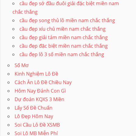
cầu đẹp sớ đầu đuôi giải đặc biệt miền nam
chắc thắng
cầu đẹp song thủ lô miền nam chắc thắng
cầu đẹp xíu chủ miền nam chắc thắng
cầu đẹp giải tám miền nam chắc thắng
cầu đẹp đặc biệt miền nam chắc thắng
cầu đẹp lô 3 số miền nam chắc thắng
Sổ Mơ
Kinh Nghiệm Lô Đề
Cách Ăn Lô Đề Chiều Nay
Hôm Nay Đánh Con Gì
Dự đoán KQXS 3 Miền
Lấy Số Đề Chuẩn
Lô Đẹp Hôm Nay
Soi Cầu Lô Đề XSMB
Soi Lô MB Miễn Phí