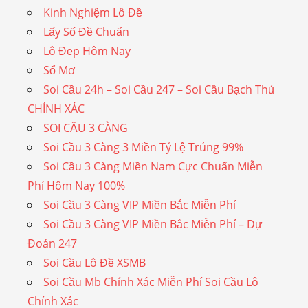
Kinh Nghiệm Lô Đề
Lấy Số Đề Chuẩn
Lô Đẹp Hôm Nay
Sổ Mơ
Soi Cầu 24h – Soi Cầu 247 – Soi Cầu Bạch Thủ
CHÍNH XÁC
SOI CẦU 3 CÀNG
Soi Cầu 3 Càng 3 Miền Tỷ Lệ Trúng 99%
Soi Cầu 3 Càng Miền Nam Cực Chuẩn Miễn
Phí Hôm Nay 100%
Soi Cầu 3 Càng VIP Miền Bắc Miễn Phí
Soi Cầu 3 Càng VIP Miền Bắc Miễn Phí – Dự
Đoán 247
Soi Cầu Lô Đề XSMB
Soi Cầu Mb Chính Xác Miễn Phí Soi Cầu Lô
Chính Xác