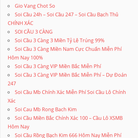
Gio Vang Chot So
Soi Cầu 24h – Soi Cầu 247 – Soi Cầu Bạch Thủ
CHÍNH XÁC
SOI CẦU 3 CÀNG
Soi Cầu 3 Càng 3 Miền Tỷ Lệ Trúng 99%
Soi Cầu 3 Càng Miền Nam Cực Chuẩn Miễn Phí
Hôm Nay 100%
Soi Cầu 3 Càng VIP Miền Bắc Miễn Phí
Soi Cầu 3 Càng VIP Miền Bắc Miễn Phí – Dự Đoán
247
Soi Cầu Mb Chính Xác Miễn Phí Soi Cầu Lô Chính
Xác
Soi Cau Mb Rong Bach Kim
Soi Cầu Miền Bắc Chính Xác 100 – Cầu Lô XSMB
Hôm Nay
Soi Cầu Rồng Bạch Kim 666 Hôm Nay Miễn Phí