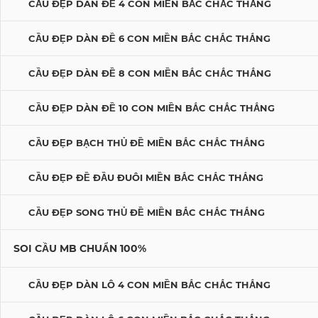
CẦU ĐẸP DÀN ĐỀ 4 CON MIỀN BẮC CHẮC THẮNG
CẦU ĐẸP DÀN ĐỀ 6 CON MIỀN BẮC CHẮC THẮNG
CẦU ĐẸP DÀN ĐỀ 8 CON MIỀN BẮC CHẮC THẮNG
CẦU ĐẸP DÀN ĐỀ 10 CON MIỀN BẮC CHẮC THẮNG
CẦU ĐẸP BẠCH THỦ ĐỀ MIỀN BẮC CHẮC THẮNG
CẦU ĐẸP ĐỀ ĐẦU ĐUÔI MIỀN BẮC CHẮC THẮNG
CẦU ĐẸP SONG THỦ ĐỀ MIỀN BẮC CHẮC THẮNG
SOI CẦU MB CHUẨN 100%
CẦU ĐẸP DÀN LÔ 4 CON MIỀN BẮC CHẮC THẮNG