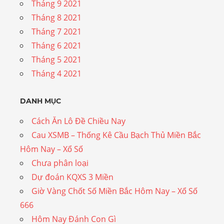
Tháng 9 2021
Tháng 8 2021
Tháng 7 2021
Tháng 6 2021
Tháng 5 2021
Tháng 4 2021
DANH MỤC
Cách Ăn Lô Đề Chiều Nay
Cau XSMB – Thống Kê Cầu Bạch Thủ Miền Bắc
Hôm Nay – Xổ Số
Chưa phân loại
Dự đoán KQXS 3 Miền
Giờ Vàng Chốt Số Miền Bắc Hôm Nay – Xổ Số
666
Hôm Nay Đánh Con Gì