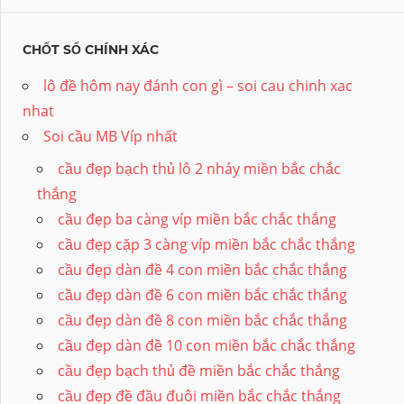
CHỐT SỐ CHÍNH XÁC
lô đề hôm nay đánh con gì – soi cau chinh xac
nhat
Soi cầu MB Víp nhất
cầu đẹp bạch thủ lô 2 nháy miền bắc chắc
thắng
cầu đẹp ba càng víp miền bắc chắc thắng
cầu đẹp cặp 3 càng víp miền bắc chắc thắng
cầu đẹp dàn đề 4 con miền bắc chắc thắng
cầu đẹp dàn đề 6 con miền bắc chắc thắng
cầu đẹp dàn đề 8 con miền bắc chắc thắng
cầu đẹp dàn đề 10 con miền bắc chắc thắng
cầu đẹp bạch thủ đề miền bắc chắc thắng
cầu đẹp đề đầu đuôi miền bắc chắc thắng