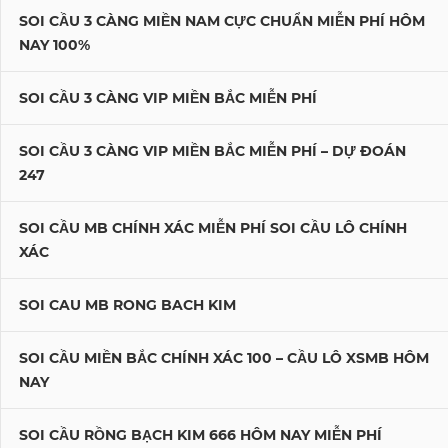
SOI CẦU 3 CÀNG MIỀN NAM CỰC CHUẨN MIỄN PHÍ HÔM
NAY 100%
SOI CẦU 3 CÀNG VIP MIỀN BẮC MIỄN PHÍ
SOI CẦU 3 CÀNG VIP MIỀN BẮC MIỄN PHÍ – DỰ ĐOÁN
247
SOI CẦU MB CHÍNH XÁC MIỄN PHÍ SOI CẦU LÔ CHÍNH
XÁC
SOI CAU MB RONG BACH KIM
SOI CẦU MIỀN BẮC CHÍNH XÁC 100 – CẦU LÔ XSMB HÔM
NAY
SOI CẦU RỒNG BẠCH KIM 666 HÔM NAY MIỄN PHÍ