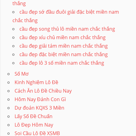
thắng
cầu đẹp sớ đầu đuôi giải đặc biệt miền nam
chắc thắng
cầu đẹp song thủ lô miền nam chắc thắng
cầu đẹp xíu chủ miền nam chắc thắng
cầu đẹp giải tám miền nam chắc thắng
cầu đẹp đặc biệt miền nam chắc thắng
cầu đẹp lô 3 số miền nam chắc thắng
Sổ Mơ
Kinh Nghiệm Lô Đề
Cách Ăn Lô Đề Chiều Nay
Hôm Nay Đánh Con Gì
Dự đoán KQXS 3 Miền
Lấy Số Đề Chuẩn
Lô Đẹp Hôm Nay
Soi Cầu Lô Đề XSMB