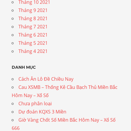
Tháng 10 2021
Tháng 9 2021
Tháng 8 2021
Tháng 7 2021
Tháng 6 2021
Tháng 5 2021
Tháng 4 2021
DANH MỤC
Cách Ăn Lô Đề Chiều Nay
Cau XSMB – Thống Kê Cầu Bạch Thủ Miền Bắc
Hôm Nay – Xổ Số
Chưa phân loại
Dự đoán KQXS 3 Miền
Giờ Vàng Chốt Số Miền Bắc Hôm Nay – Xổ Số
666