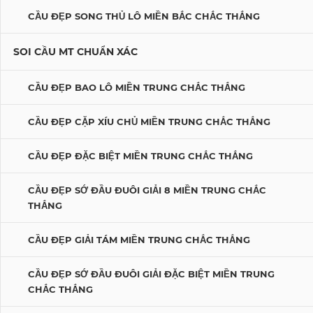
CẦU ĐẸP SONG THỦ LÔ MIỀN BẮC CHẮC THẮNG
SOI CẦU MT CHUẨN XÁC
CẦU ĐẸP BAO LÔ MIỀN TRUNG CHẮC THẮNG
CẦU ĐẸP CẶP XÍU CHỦ MIỀN TRUNG CHẮC THẮNG
CẦU ĐẸP ĐẶC BIỆT MIỀN TRUNG CHẮC THẮNG
CẦU ĐẸP SỚ ĐẦU ĐUÔI GIẢI 8 MIỀN TRUNG CHẮC
THẮNG
CẦU ĐẸP GIẢI TÁM MIỀN TRUNG CHẮC THẮNG
CẦU ĐẸP SỚ ĐẦU ĐUÔI GIẢI ĐẶC BIỆT MIỀN TRUNG
CHẮC THẮNG