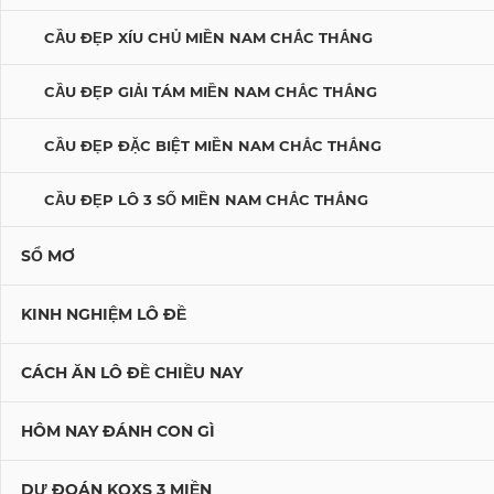
CẦU ĐẸP XÍU CHỦ MIỀN NAM CHẮC THẮNG
CẦU ĐẸP GIẢI TÁM MIỀN NAM CHẮC THẮNG
CẦU ĐẸP ĐẶC BIỆT MIỀN NAM CHẮC THẮNG
CẦU ĐẸP LÔ 3 SỐ MIỀN NAM CHẮC THẮNG
SỔ MƠ
KINH NGHIỆM LÔ ĐỀ
CÁCH ĂN LÔ ĐỀ CHIỀU NAY
HÔM NAY ĐÁNH CON GÌ
DỰ ĐOÁN KQXS 3 MIỀN