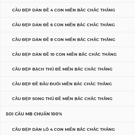
CẦU ĐẸP DÀN ĐỀ 4 CON MIỀN BẮC CHẮC THẮNG
CẦU ĐẸP DÀN ĐỀ 6 CON MIỀN BẮC CHẮC THẮNG
CẦU ĐẸP DÀN ĐỀ 8 CON MIỀN BẮC CHẮC THẮNG
CẦU ĐẸP DÀN ĐỀ 10 CON MIỀN BẮC CHẮC THẮNG
CẦU ĐẸP BẠCH THỦ ĐỀ MIỀN BẮC CHẮC THẮNG
CẦU ĐẸP ĐỀ ĐẦU ĐUÔI MIỀN BẮC CHẮC THẮNG
CẦU ĐẸP SONG THỦ ĐỀ MIỀN BẮC CHẮC THẮNG
SOI CẦU MB CHUẨN 100%
CẦU ĐẸP DÀN LÔ 4 CON MIỀN BẮC CHẮC THẮNG