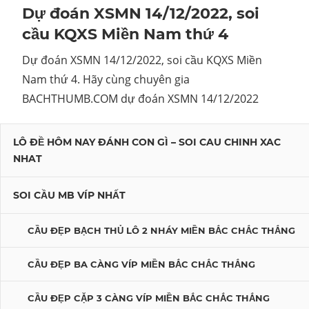
Dự đoán XSMN 14/12/2022, soi
cầu KQXS Miền Nam thứ 4
Dự đoán XSMN 14/12/2022, soi cầu KQXS Miền
Nam thứ 4. Hãy cùng chuyên gia
BACHTHUMB.COM dự đoán XSMN 14/12/2022
LÔ ĐỀ HÔM NAY ĐÁNH CON GÌ – SOI CAU CHINH XAC
NHAT
SOI CẦU MB VÍP NHẤT
CẦU ĐẸP BẠCH THỦ LÔ 2 NHÁY MIỀN BẮC CHẮC THẮNG
CẦU ĐẸP BA CÀNG VÍP MIỀN BẮC CHẮC THẮNG
CẦU ĐẸP CẶP 3 CÀNG VÍP MIỀN BẮC CHẮC THẮNG