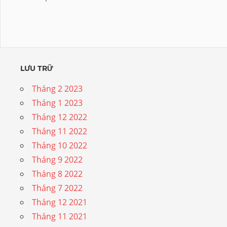
LƯU TRỮ
Tháng 2 2023
Tháng 1 2023
Tháng 12 2022
Tháng 11 2022
Tháng 10 2022
Tháng 9 2022
Tháng 8 2022
Tháng 7 2022
Tháng 12 2021
Tháng 11 2021