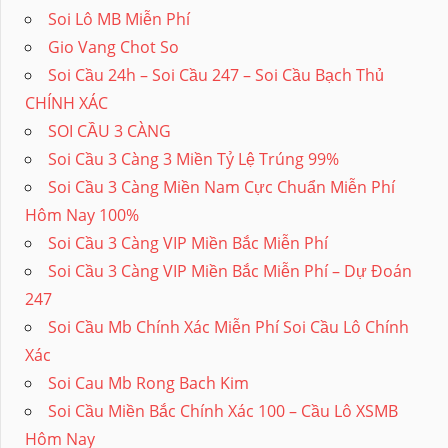
Soi Lô MB Miễn Phí
Gio Vang Chot So
Soi Cầu 24h – Soi Cầu 247 – Soi Cầu Bạch Thủ
CHÍNH XÁC
SOI CẦU 3 CÀNG
Soi Cầu 3 Càng 3 Miền Tỷ Lệ Trúng 99%
Soi Cầu 3 Càng Miền Nam Cực Chuẩn Miễn Phí
Hôm Nay 100%
Soi Cầu 3 Càng VIP Miền Bắc Miễn Phí
Soi Cầu 3 Càng VIP Miền Bắc Miễn Phí – Dự Đoán
247
Soi Cầu Mb Chính Xác Miễn Phí Soi Cầu Lô Chính
Xác
Soi Cau Mb Rong Bach Kim
Soi Cầu Miền Bắc Chính Xác 100 – Cầu Lô XSMB
Hôm Nay